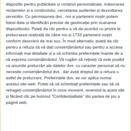
dispozitiv pentru publicitate și conținut personalizate, măsurarea
parcare. Și la Suceava se dorește de o bună bucată
reclamelor și a conținutului, cercetarea audienței și dezvoltarea
de timp dărîmarea garajelor pentru construirea de
serviciilor.
Cu permisiunea dvs., noi și partenerii noștri putem
parcări supraterane și chiar a unei grădinițe cu
folosi date și identificări precise de geolocație prin scanarea
program prelungit, dar deocamdată acest lucru nu
dispozitivului. Puteți da clic pentru a vă da acordul cu privire la
prelucrarea realizată de către noi și 1733 partenerii noștri
s-a întîmplat. Primarul Cîmpulungului, Mihăiță
conform descrierii de mai sus. În mod alternativ, puteți da clic
Negură, a afirmat, prin telefon, la Radio Top: „Unii au
pentru a refuza să vă dați consimțământul sau pentru a accesa
demolat de bună voie garajele și magaziile, alții nu.
informații mai detaliate și a vă schimba preferințele înainte de a
Acele improvizații dădeau o notă foarte, foarte urîtă
vă exprima consimțământul.
Vă rugăm să rețineți că este posibil
ca anumite prelucrări ale datelor dvs. cu caracter personal să nu
cartierelor. După ce s-a început demolarea garajelor
necesite consimțământul dvs., dar aveți dreptul de a refuza o
și a magaziilor am avut pe rol 80 de procese și pe
astfel de prelucrare. Preferințele dvs. se vor aplica numai
toate le-am cîștigat”. El a completat: „Întotdeauna,
acestui site web. Puteți să vă schimbați preferințele sau să vă
fermitatea și investițiile care au venit au estompat
retrageți consimțământul în orice moment, revenind la acest site
vociferările sau nemulțumirile unor cetățeni. Acuma
și făcând clic pe butonul "Confidențialitate" din partea de jos a
paginii web.
aplaudă și au văzut că am avut dreptate în ceea ce
privește o parcare elegantă, europeană, curată”. La
Cîmpulung există peste 1.600 de locuri de parcare de
domiciliu și 1.800 de locuri de staționare în parcări