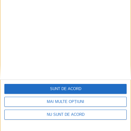
ADMINISTRAȚIE
Asfaltarea DJ 178A dintre Costîna și Șcheia a
început. Lucrările ar urma să fie gata în cel
mult două săptămîni
6 AUGUST, 2026
SUNT DE ACORD
MAI MULTE OPȚIUNI
NU SUNT DE ACORD