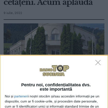
cetățeni. Acum aplaudă
9 iulie, 2022
0
Pentru noi, confidențialitatea dvs.
TRIMITERI
este importantă
La Cîmpulung Moldovenesc, municipalitatea a
Noi și
parteneri
i noștri stocăm și/sau accesăm informații pe un
demolat peste 1.000 de garaje și de magazii de pe
dispozitiv, cum ar fi cookie-urile, și procesăm date personale,
domeniul public, iar în locul lor a amenajat locuri de
cum ar fi identificatori unici și informații standard trimise de un