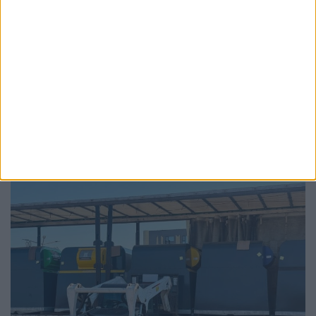
ADMINISTRAȚIE
Primăria Suceava, măsuri pentru
diminuarea consumului de energie
electrică. Una dintre ele, iluminatul stradal
va funcționa la intensitate redusă (75%) în
intervalul orar 21:00 – 00:00
6 AUGUST, 2026