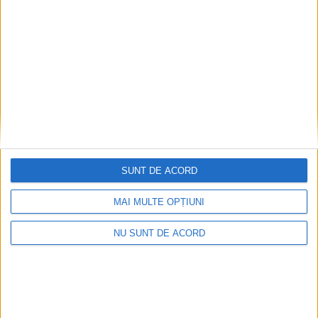
Lansarea proiectului ”Îmbunătățirea
cooperării amonte-aval a stakeholderilor de
pe râul Siret privind reziliența la inundații”
– FR SIRET, ID Proiect: ROUA00384
6 AUGUST, 2026
SUNT DE ACORD
MAI MULTE OPȚIUNI
NU SUNT DE ACORD
ADMINISTRAȚIE