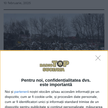
10 februarie, 2025
0
TRIMITERI
Pentru noi, confidențialitatea dvs.
Mai mult de 20 de familii sucevene vor primi lemn
este importantă
gratuit din partea municipalității. Primarul Vasile
Noi și
parteneri
i noștri stocăm și/sau accesăm informații pe un
Rîmbu a solicitat Direcției Domeniului Public să
dispozitiv, cum ar fi cookie-urile, și procesăm date personale,
cum ar fi identificatori unici și informații standard trimise de un
distribuie în mod echitabil și prioritar lemn de foc
dispozitiv pentru publicitate și conținut personalizate, măsurarea