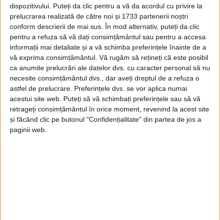
dispozitivului. Puteți da clic pentru a vă da acordul cu privire la
Tags:
Alexandru Moldovan
permise auto
Suceava
prelucrarea realizată de către noi și 1733 partenerii noștri
conform descrierii de mai sus. În mod alternativ, puteți da clic
pentru a refuza să vă dați consimțământul sau pentru a accesa
Articole
similare
informații mai detaliate și a vă schimba preferințele înainte de a
vă exprima consimțământul.
Vă rugăm să rețineți că este posibil
ca anumite prelucrări ale datelor dvs. cu caracter personal să nu
necesite consimțământul dvs., dar aveți dreptul de a refuza o
astfel de prelucrare. Preferințele dvs. se vor aplica numai
acestui site web. Puteți să vă schimbați preferințele sau să vă
retrageți consimțământul în orice moment, revenind la acest site
și făcând clic pe butonul "Confidențialitate" din partea de jos a
paginii web.
ADMINISTRAȚIE