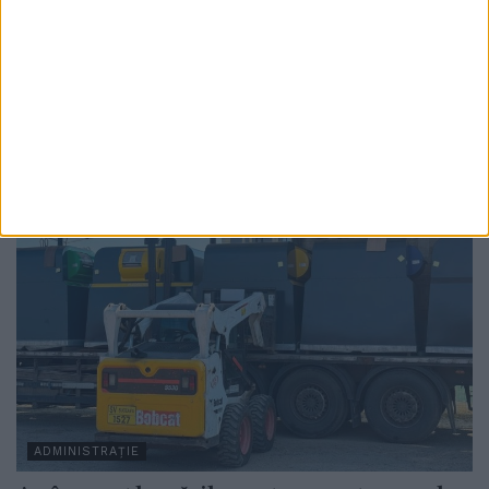
diminuarea consumului de energie
electrică. Una dintre ele, iluminatul stradal
va funcționa la intensitate redusă (75%) în
intervalul orar 21:00 – 00:00
6 AUGUST, 2026
ADMINISTRAȚIE