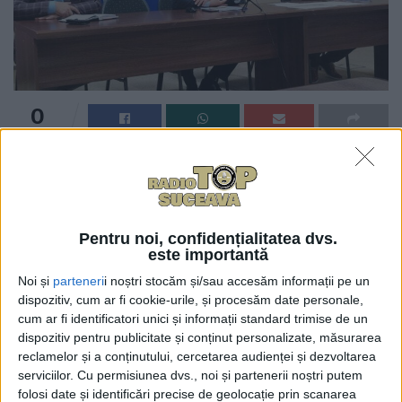
0
TRIMITERI
Prefectura Suceava a anunțat că luna aceasta vor
avea loc sesiuni suplimentare de examinare la proba
practică pentru obținerea permisului de conducere
la categoriile și subcategoriile B, C și E. Măsura a fost
Pentru noi, confidențialitatea dvs.
este importantă
dispusă de prefectul Alexandru Moldovan în vederea
reducerii decalajului existent între momentul
Noi și
parteneri
i noștri stocăm și/sau accesăm informații pe un
dispozitiv, cum ar fi cookie-urile, și procesăm date personale,
susținerii probei teoretice și a celei
cum ar fi identificatori unici și informații standard trimise de un
practice.
Sesiunile suplimentare sînt programate la
dispozitiv pentru publicitate și conținut personalizate, măsurarea
următoarele date: 8, 15, 24 și 29 ianuarie.
reclamelor și a conținutului, cercetarea audienței și dezvoltarea
serviciilor.
Cu permisiunea dvs., noi și partenerii noștri putem
folosi date și identificări precise de geolocație prin scanarea