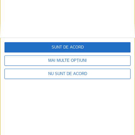
SUNT DE ACORD
MAI MULTE OPȚIUNI
ADMINISTRAȚIE
NU SUNT DE ACORD
Lansarea proiectului ”Îmbunătățirea
cooperării amonte-aval a stakeholderilor de
pe râul Siret privind reziliența la inundații”
– FR SIRET, ID Proiect: ROUA00384
6 AUGUST, 2026