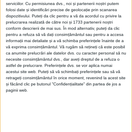
mergem puțin pînă dăm de trecerile de pietoni. Așa e
serviciilor.
Cu permisiunea dvs., noi și partenerii noștri putem
folosi date și identificări precise de geolocație prin scanarea
în toată lumea civilizată”. Primarul a menționat: „În
dispozitivului. Puteți da clic pentru a vă da acordul cu privire la
privința traficului rutier sîntem într-o continuă
prelucrarea realizată de către noi și 1733 partenerii noștri
dinamică. Am mutat semafoare în așa fel încît să fie
conform descrierii de mai sus. În mod alternativ, puteți da clic
o corelare mai bună între pietonii care traversează
pentru a refuza să vă dați consimțământul sau pentru a accesa
informații mai detaliate și a vă schimba preferințele înainte de a
strada și mașinile care intră în intersecție. Sper ca în
vă exprima consimțământul.
Vă rugăm să rețineți că este posibil
octombrie să punem în practică strategia de
ca anumite prelucrări ale datelor dvs. cu caracter personal să nu
sistematizare rutieră cu sens unic pe bulevardul
necesite consimțământul dvs., dar aveți dreptul de a refuza o
principal și culoar separat pentru transportul public”.
astfel de prelucrare. Preferințele dvs. se vor aplica numai
acestui site web. Puteți să vă schimbați preferințele sau să vă
retrageți consimțământul în orice moment, revenind la acest site
Tags:
catedrală
Ion Lungu
Suceava
și făcând clic pe butonul "Confidențialitate" din partea de jos a
paginii web.
treceri de pietoni
Articole
similare