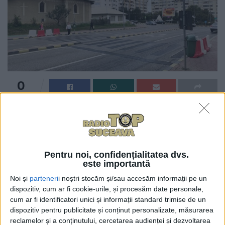
0
TRIMITERI
Primăria Suceava a desființat încă trei treceri de
pietoni, una de pe strada Universității, la intersecția
cu strada Leca Morariu, una de pe strada Mărășești,
din dreptul Catedralei, și una tot de pe Mărășești, la
Pentru noi, confidențialitatea dvs.
este importantă
intersecția cu strada Mihai Viteazul. Primarul Ion
Lungu a declarat: „S-au mai desființat trei treceri de
Noi și
parteneri
i noștri stocăm și/sau accesăm informații pe un
dispozitiv, cum ar fi cookie-urile, și procesăm date personale,
pietoni. Încercăm să fluidizăm traficul și prin
cum ar fi identificatori unici și informații standard trimise de un
desființarea unor treceri de pietoni. Sigur, noi sîntem
dispozitiv pentru publicitate și conținut personalizate, măsurarea
învățați să fim comozi, dar trebuie să învățăm și să
reclamelor și a conținutului, cercetarea audienței și dezvoltarea