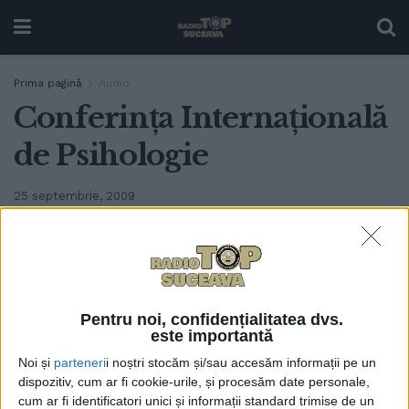
Prima pagină
Audio
Conferinţa Internaţională
de Psihologie
25 septembrie, 2009
0
TRIMITERI
Astăzi, la Gura Humorului, începe Conferinţa
Pentru noi, confidențialitatea dvs.
Internaţională de Psihologie. La eveniment sînt
este importantă
aşteptaţi şi parlamentari, dar din păcate nu pentru a
Noi și
parteneri
i noștri stocăm și/sau accesăm informații pe un
fi consultaţi. Adriana Dascălu.
dispozitiv, cum ar fi cookie-urile, și procesăm date personale,
cum ar fi identificatori unici și informații standard trimise de un