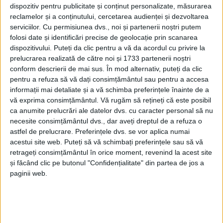
adriana 2 vineri
dispozitiv pentru publicitate și conținut personalizate, măsurarea
reclamelor și a conținutului, cercetarea audienței și dezvoltarea
serviciilor.
Cu permisiunea dvs., noi și partenerii noștri putem
folosi date și identificări precise de geolocație prin scanarea
Articole
similare
dispozitivului. Puteți da clic pentru a vă da acordul cu privire la
AUDIO
prelucrarea realizată de către noi și 1733 partenerii noștri
conform descrierii de mai sus. În mod alternativ, puteți da clic
Va ajunge gazul metan şi-n Burdujeni Sat
pentru a refuza să vă dați consimțământul sau pentru a accesa
12 MARTIE, 2020
informații mai detaliate și a vă schimba preferințele înainte de a
AUDIO
vă exprima consimțământul.
Vă rugăm să rețineți că este posibil
Lungu anunță începerea lucrărilor la
ca anumite prelucrări ale datelor dvs. cu caracter personal să nu
necesite consimțământul dvs., dar aveți dreptul de a refuza o
ștrandul din Ițcani. ”Anul viitor vom avea un
astfel de prelucrare. Preferințele dvs. se vor aplica numai
ștrand modern în Suceava”
acestui site web. Puteți să vă schimbați preferințele sau să vă
5 MARTIE, 2020
retrageți consimțământul în orice moment, revenind la acest site
AUDIO
și făcând clic pe butonul "Confidențialitate" din partea de jos a
paginii web.
Cu aproximativ 170 de lei net vor creşte în
primă fază salariile angajaţilor de la TPL
13 FEBRUARIE, 2020
AUDIO