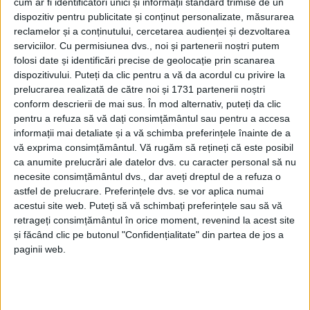
cum ar fi identificatori unici și informații standard trimise de un
cu atenţie fenomenul de mişcare al gunoaielor în
dispozitiv pentru publicitate și conținut personalizate, măsurarea
natură. Adriana Dascălu.
reclamelor și a conținutului, cercetarea audienței și dezvoltarea
serviciilor.
Cu permisiunea dvs., noi și partenerii noștri putem
adb 1 marti 21 iulie
folosi date și identificări precise de geolocație prin scanarea
dispozitivului. Puteți da clic pentru a vă da acordul cu privire la
prelucrarea realizată de către noi și 1731 partenerii noștri
conform descrierii de mai sus. În mod alternativ, puteți da clic
Articole
similare
pentru a refuza să vă dați consimțământul sau pentru a accesa
AUDIO
informații mai detaliate și a vă schimba preferințele înainte de a
vă exprima consimțământul.
Vă rugăm să rețineți că este posibil
Va ajunge gazul metan şi-n Burdujeni Sat
ca anumite prelucrări ale datelor dvs. cu caracter personal să nu
12 MARTIE, 2020
necesite consimțământul dvs., dar aveți dreptul de a refuza o
AUDIO
astfel de prelucrare. Preferințele dvs. se vor aplica numai
acestui site web. Puteți să vă schimbați preferințele sau să vă
Lungu anunță începerea lucrărilor la
retrageți consimțământul în orice moment, revenind la acest site
ștrandul din Ițcani. ”Anul viitor vom avea un
și făcând clic pe butonul "Confidențialitate" din partea de jos a
ștrand modern în Suceava”
paginii web.
5 MARTIE, 2020
AUDIO
Cu aproximativ 170 de lei net vor creşte în