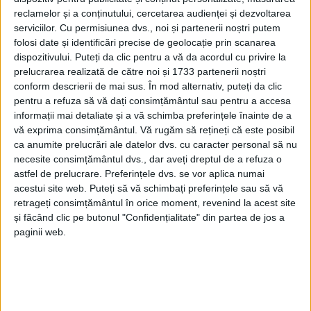
AUDIO
reclamelor și a conținutului, cercetarea audienței și dezvoltarea
serviciilor.
Cu permisiunea dvs., noi și partenerii noștri putem
Va ajunge gazul metan şi-n Burdujeni Sat
folosi date și identificări precise de geolocație prin scanarea
12 MARTIE, 2020
dispozitivului. Puteți da clic pentru a vă da acordul cu privire la
AUDIO
prelucrarea realizată de către noi și 1733 partenerii noștri
conform descrierii de mai sus. În mod alternativ, puteți da clic
Lungu anunță începerea lucrărilor la
pentru a refuza să vă dați consimțământul sau pentru a accesa
ștrandul din Ițcani. ”Anul viitor vom avea un
informații mai detaliate și a vă schimba preferințele înainte de a
ștrand modern în Suceava”
vă exprima consimțământul.
Vă rugăm să rețineți că este posibil
5 MARTIE, 2020
ca anumite prelucrări ale datelor dvs. cu caracter personal să nu
AUDIO
necesite consimțământul dvs., dar aveți dreptul de a refuza o
astfel de prelucrare. Preferințele dvs. se vor aplica numai
Cu aproximativ 170 de lei net vor creşte în
acestui site web. Puteți să vă schimbați preferințele sau să vă
primă fază salariile angajaţilor de la TPL
retrageți consimțământul în orice moment, revenind la acest site
13 FEBRUARIE, 2020
și făcând clic pe butonul "Confidențialitate" din partea de jos a
AUDIO
paginii web.
Malurile râului Suceava pe porțiunea unde
va fi amenajată zona de agrement vor fi
consolidate în baza unui memorandum
între ”Apele Române” și Primărie