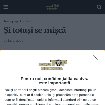
Prima pagină
Audio
Şi totuşi se mişcă
24 iulie, 2009
0
TRIMITERI
La Suceava, mişcarea catedrelor şi a cadrelor
didactice în natură continuă. Adriana Dascălu.
Pentru noi, confidențialitatea dvs.
este importantă
adriana 2 vineri
Noi și
parteneri
i noștri stocăm și/sau accesăm informații pe un
dispozitiv, cum ar fi cookie-urile, și procesăm date personale,
cum ar fi identificatori unici și informații standard trimise de un
Articole
similare
dispozitiv pentru publicitate și conținut personalizate, măsurarea