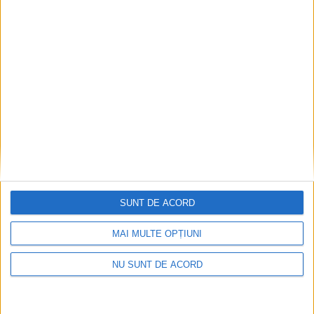
EDUCAȚIE
Campanie pentru copiii cu cerințe
educaționale speciale. IȘJ Suceava: Un joc
donat poate deveni o oportunitate de
învățare
7 AUGUST, 2026
SUNT DE ACORD
MAI MULTE OPȚIUNI
NU SUNT DE ACORD