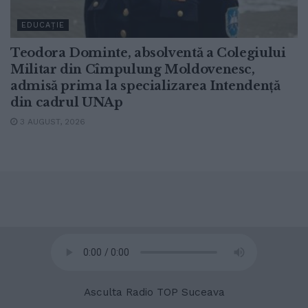
EDUCAȚIE
Teodora Dominte, absolventă a Colegiului
Militar din Cîmpulung Moldovenesc,
admisă prima la specializarea Intendență
din cadrul UNAp
3 AUGUST, 2026
© 2020
Radio TOP Suceava 104 FM
Asculta Radio TOP Suceava