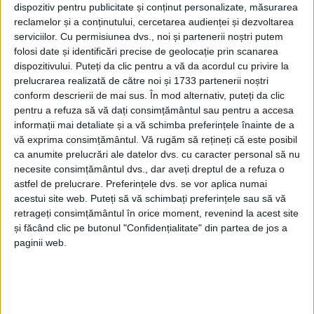
dispozitiv pentru publicitate și conținut personalizate, măsurarea
acceptă și fără studii superioare. Ei și le finalizează
reclamelor și a conținutului, cercetarea audienței și dezvoltarea
ulterior. Cei care termină Științele Naturii sînt, în
serviciilor.
Cu permisiunea dvs., noi și partenerii noștri putem
general, la Medicină, Farmacie, Biologie, Biologie
folosi date și identificări precise de geolocație prin scanarea
dispozitivului. Puteți da clic pentru a vă da acordul cu privire la
Medicală sau Inginerie Medicală. În majoritatea
prelucrarea realizată de către noi și 1733 partenerii noștri
cazurilor, elevii care vin la noi nu-și schimbă
conform descrierii de mai sus. În mod alternativ, puteți da clic
intențiile pînă la finalul clasei a XII-a”. Pe de altă
pentru a refuza să vă dați consimțământul sau pentru a accesa
parte, directoarea a afirmat că la finalul semestrului
informații mai detaliate și a vă schimba preferințele înainte de a
I al actualului an școlar s-au înregistrat 24 de cereri
vă exprima consimțământul.
Vă rugăm să rețineți că este posibil
ca anumite prelucrări ale datelor dvs. cu caracter personal să nu
ale unor elevi care voiau să se transfere la „Spiru
necesite consimțământul dvs., dar aveți dreptul de a refuza o
Haret” și două ale unor elevi care au solicitat să
astfel de prelucrare. Preferințele dvs. se vor aplica numai
plece la o altă unitate. Profesoara Maria Atănăsoae a
acestui site web. Puteți să vă schimbați preferințele sau să vă
spus: „Nu am putut să-i primim pe toți solictanții,
retrageți consimțământul în orice moment, revenind la acest site
și făcând clic pe butonul "Confidențialitate" din partea de jos a
pentru că trebuie să îndeplinească niște condiții.
paginii web.
Condiția număru 1 este media. Media celui care vine
trebuie să fie cel puțin egală cu media ultimului elev
din clasa respectivă. Apoi, numărul de elevi din clasă,
mai ales în condiții de pandemie, cînd nu putem