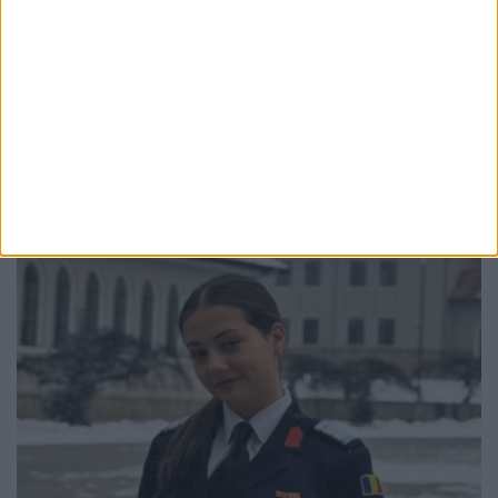
EDUCAȚIE
Toți directorii de școli din județul Suceava
vor susține concurs. Mandatele expiră în
octombrie
4 AUGUST, 2026