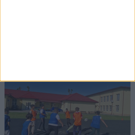
EDUCAȚIE
Teodora Dominte, absolventă a Colegiului
Militar din Cîmpulung Moldovenesc,
admisă prima la specializarea Intendență
din cadrul UNAp
3 AUGUST, 2026