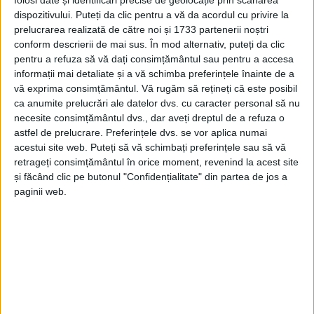
folosi date și identificări precise de geolocație prin scanarea
Vașcovici, de la Colegiul Național „Petru Rareș”.
dispozitivului. Puteți da clic pentru a vă da acordul cu privire la
prelucrarea realizată de către noi și 1733 partenerii noștri
conform descrierii de mai sus. În mod alternativ, puteți da clic
Tags:
Bacalaureat
Evaluarea Națională
pentru a refuza să vă dați consimțământul sau pentru a accesa
Lucian Harșovschi
premii
Suceava
informații mai detaliate și a vă schimba preferințele înainte de a
vă exprima consimțământul.
Vă rugăm să rețineți că este posibil
ca anumite prelucrări ale datelor dvs. cu caracter personal să nu
Articole
similare
necesite consimțământul dvs., dar aveți dreptul de a refuza o
astfel de prelucrare. Preferințele dvs. se vor aplica numai
acestui site web. Puteți să vă schimbați preferințele sau să vă
retrageți consimțământul în orice moment, revenind la acest site
și făcând clic pe butonul "Confidențialitate" din partea de jos a
paginii web.