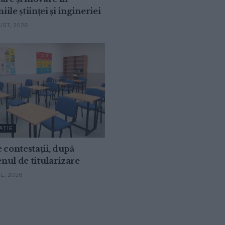
ile științei și ingineriei
ST, 2026
AȚIE
 contestații, după
ul de titularizare
IE, 2026