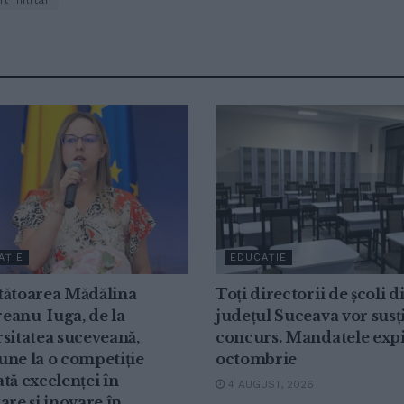
t militar
AȚIE
EDUCAȚIE
tătoarea Mădălina
Toți directorii de școli d
eanu-Iuga, de la
județul Suceava vor susț
sitatea suceveană,
concurs. Mandatele expi
ne la o competiție
octombrie
tă excelenței în
4 AUGUST, 2026
are și inovare în