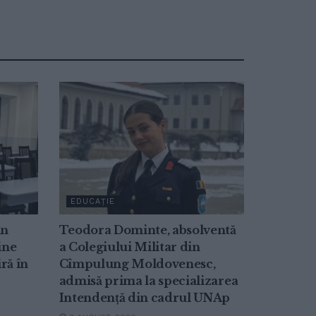
EDUCAȚIE
in
Teodora Dominte, absolventă
ine
a Colegiului Militar din
ră în
Cîmpulung Moldovenesc,
admisă prima la specializarea
Intendență din cadrul UNAp