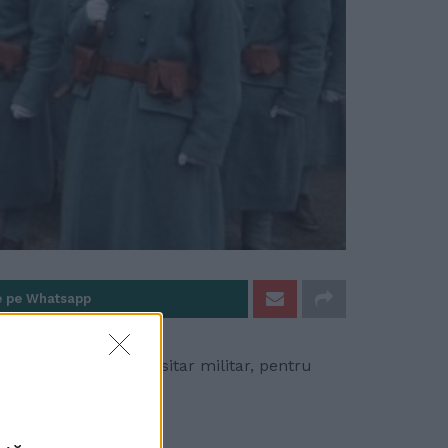
e pe Whatsapp
 învățămîntul universitar militar, pentru