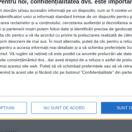
Pentru noi, confidențialitatea dvs. este importa
tri stocăm și/sau accesăm informații pe un dispozitiv, cum ar fi cookie-u
 București (4 ani): 34 de locuri; Academia Forțelor Terestre
dentificatori unici și informații standard trimise de un dispozitiv pentru p
dă”, Brașov (3-4 ani): 18 de locuri; Academia Navală „Mirc
rea reclamelor și a conținutului, cercetarea audienței și dezvoltarea ser
 și partenerii noștri putem folosi date și identificări precise de geoloca
1”, București (4 ani): 160 de locuri; Academia de Poliție „
i da clic pentru a vă da acordul cu privire la prelucrarea realizată de cătr
 Informații “Mihai Viteazul”, București (3 ani): 20 de loc
form descrierii de mai sus. În mod alternativ, puteți da clic pentru a refu
uri; Universitatea de Medicină și Farmacie din Târgu Mureș (
entru a accesa informații mai detaliate și a vă schimba preferințele în
6 ani): 10 locuri; Universitatea de Medicină și Farmacie “
ntul.
Vă rugăm să rețineți că este posibil ca anumite prelucrări ale date
te consimțământul dvs., dar aveți dreptul de a refuza o astfel de prelu
„Grigore T. Popa” din Iași (6 ani): 10 locuri; Universitatea 
umai acestui site web. Puteți să vă schimbați preferințele sau să vă ret
37 locuri; Universitatea Națională de educație fizică și spor
nind la acest site și făcând clic pe butonul "Confidențialitate" din parte
ești (4 ani): 15 locuri; Universitatea “1 Decembrie 1918” di
 sau la Biroul Informare-Recrutare pînă pe data de 09.05.20
 va avea loc în perioada 17.02-16.05.2025.
OPȚIUNI
NU SUNT DE ACORD
SUNT 