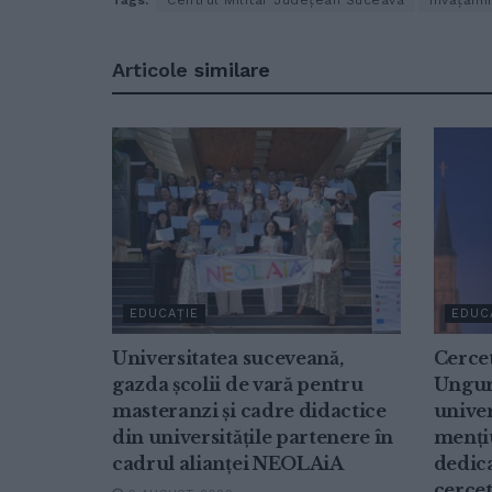
Tags:
Centrul Militar Județean Suceava
Învățămîn
Articole
similare
EDUCAȚIE
EDUC
Universitatea suceveană,
Cerce
gazda școlii de vară pentru
Ungur
masteranzi și cadre didactice
univer
din universitățile partenere în
mențiu
cadrul alianței NEOLAiA
dedica
cercet