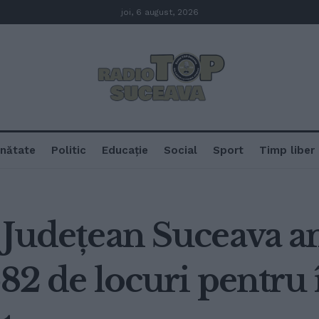
joi, 6 august, 2026
nătate
Politic
Educație
Social
Sport
Timp liber
r Județean Suceava a
582 de locuri pentru