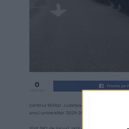
0
Trimite pe 
TRIMITERI
Centrul Militar Județean Suceava aduce la cu
anul universitar 2025-2026.
Sînt 582 de locuri. Iată cum sînt distribuite 