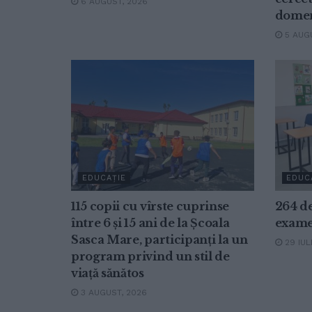
6 AUGUST, 2026
domeni
5 AUGU
EDUCAȚIE
EDUC
115 copii cu vîrste cuprinse
264 de
între 6 și 15 ani de la Școala
examen
Sasca Mare, participanți la un
29 IUL
program privind un stil de
viață sănătos
3 AUGUST, 2026