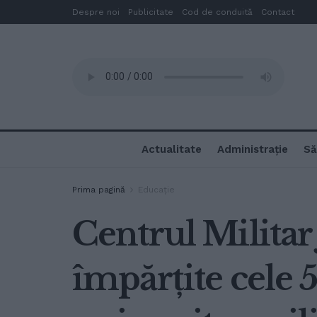
Despre noi
Publicitate
Cod de conduită
Contact
Actualitate
Administrație
Să
Prima pagină
Educație
Centrul Milita
împărțite cele 