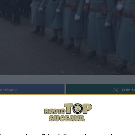
Facebook
Trimit
noștința celor interesați că au început înscrierile pentru
acestea: