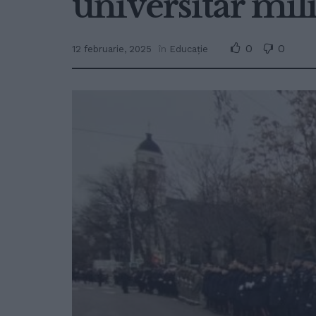
universitar mili
0
0
12 februarie, 2025
în
Educație