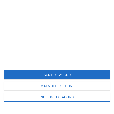
Ștefan Mandachi este unul dintre cei mai urmăriți
antreprenori români în mediul online, canalele sale
despre educație antreprenorială având o comunitate
de 480.000 urmăritori pe Facebook, 137.000
subscribers pe Youtube, 121.000 de urmăritori pe
TikTok și 108.000 de urmăritori pe Instagram.
Articole
similare
SUNT DE ACORD
MAI MULTE OPȚIUNI
NU SUNT DE ACORD