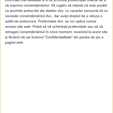
,,Am realizat că principalul motiv pentru care nu
vă exprima consimțământul.
Vă rugăm să rețineți că este posibil
avem încă un stat modern, de nivel occidental, este
ca anumite prelucrări ale datelor dvs. cu caracter personal să nu
necesite consimțământul dvs., dar aveți dreptul de a refuza o
lipsa educației. Poate că educația este mai
astfel de prelucrare. Preferințele dvs. se vor aplica numai
importantă chiar decât justiția sau sănătatea, pentru
acestui site web. Puteți să vă schimbați preferințele sau să vă
că în educație se sprijină toate celelalte. Am renunțat
retrageți consimțământul în orice moment, revenind la acest site
la business-urile din HoReCa și am decis să-mi
și făcând clic pe butonul "Confidențialitate" din partea de jos a
paginii web.
ȋndrept resursele financiare și experiența acumulate
ȋn noi proiecte din domeniul educațional. Mă
pasionează noul domeniu, în care îmi investesc toată
energia. Am convingerea că, în măsura în care
investim masiv în autoeducație, schimbările vor fi de
amploare în câțiva ani, atât la nivel individual, cât și
la nivel de societate. În felul acesta se construiește o
țară de calitate. În mod categoric, tot acest efort
autodidactic s-ar reflecta și ȋn calitatea serviciilor
publice și a nivelului de trai”, spune Ștefan Mandachi.
,,Cu Lectura Dai Lovitura”