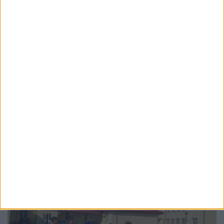
EDUCAȚIE
Teodora Dominte, absolventă a Colegiului
Militar din Cîmpulung Moldovenesc,
admisă prima la specializarea Intendență
din cadrul UNAp
3 AUGUST, 2026