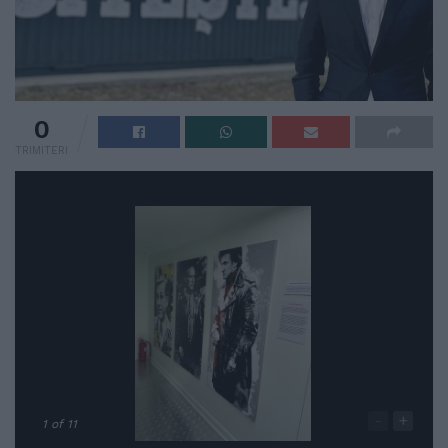
0
TRIMITERI
-
+
1
of 11