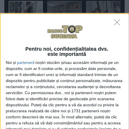
Antreprenorul sucevean Ștefan Mandachi lansează
proiectul educațional ,,Cu lectura dai lovitura”. Pe 15
Pentru noi, confidențialitatea dvs.
martie, ȋn satul Cumpărătura, județul Suceava, a
este importantă
inaugurat un hub cultural, cu o bibliotecă, sală de
Noi și
parteneri
i noștri stocăm și/sau accesăm informații pe un
lectură, sală de pictură și un colț cu instrumente
dispozitiv, cum ar fi cookie-urile, și procesăm date personale,
cum ar fi identificatori unici și informații standard trimise de un
muzicale, ȋntr-un container de 13 x 2,5 m. Acesta este
dispozitiv pentru publicitate și conținut personalizate, măsurarea
un proiect pilot, pe care Ștefan Mandachi
reclamelor și a conținutului, cercetarea audienței și dezvoltarea
intenționează să ȋl implementeze ȋn toate județele
serviciilor.
Cu permisiunea dvs., noi și partenerii noștri putem
țării împreună cu alți parteneri, interesați să
folosi date și identificări precise de geolocație prin scanarea
multiplice proiectul educațional. Este o inițiativă non-
dispozitivului. Puteți da clic pentru a vă da acordul cu privire la
prelucrarea realizată de către noi și 1731 partenerii noștri
profit, ce are drept obiective promovarea culturii, a
conform descrierii de mai sus. În mod alternativ, puteți da clic
cititului și dezvoltarea creativității românilor.
pentru a refuza să vă dați consimțământul sau pentru a accesa
informații mai detaliate și a vă schimba preferințele înainte de a