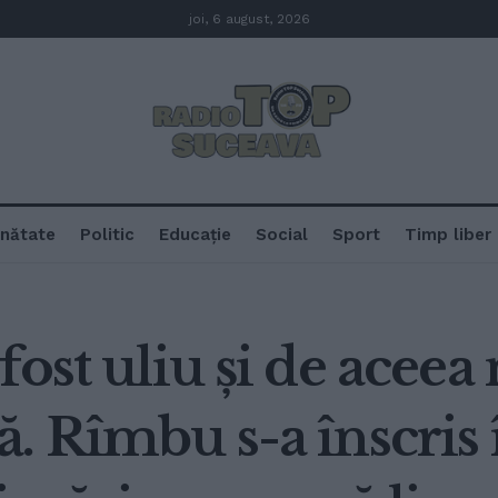
joi, 6 august, 2026
nătate
Politic
Educație
Social
Sport
Timp liber
ost uliu și de aceea 
. Rîmbu s-a înscris 