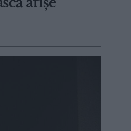
scă afișe