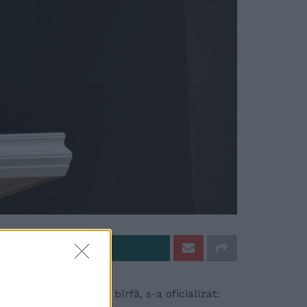
e pe Whatsapp
e lumea are timp de bîrfă, s-a oficializat: