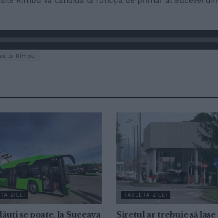
sile Rîmbu va candida la funcția de primar al Sucevei din p
asile Rîmbu
TA ZILEI
TABLETA ZILEI
ăuți se poate, la Suceava
Siretul ar trebuie să lase