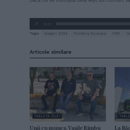
Dacă nu se întîmplă ceva ieșit din comun, Va
Player
audio
00:00
Tags:
alegeri 2024
Primăria Suceava
PSD
V
Articole
similare
TABLETA ZILEI
TABLE
Unii cu munca, Vasile Rîmbu
La Răd