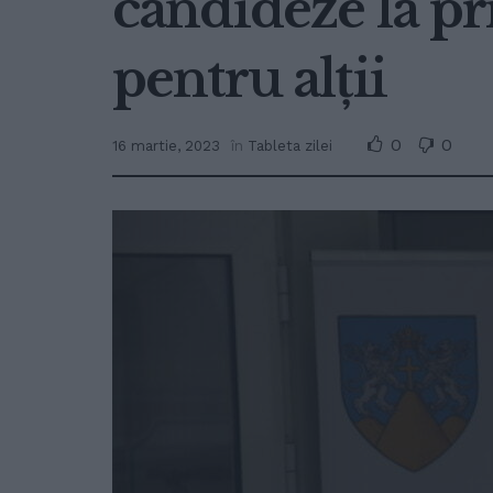
candideze la pri
pentru alții
0
0
16 martie, 2023
în
Tableta zilei