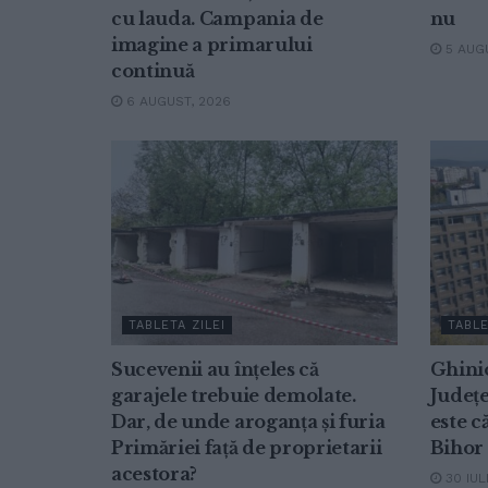
cu lauda. Campania de
nu
imagine a primarului
5 AUGU
continuă
6 AUGUST, 2026
TABLETA ZILEI
TABLE
Sucevenii au înțeles că
Ghinio
garajele trebuie demolate.
Județe
Dar, de unde aroganța și furia
este c
Primăriei față de proprietarii
Bihor
acestora?
30 IUL