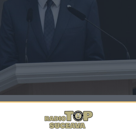
Facebook
Trimit
nor instituții și blocuri din Suceava, și prin birourile und