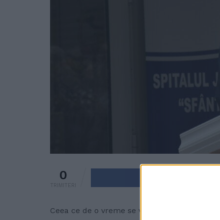
0
Trimite pe 
TRIMITERI
Ceea ce de o vreme se vorbea pe la colțurile u