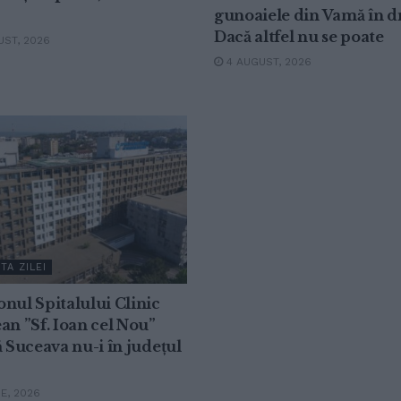
gunoaiele din Vamă în 
Dacă altfel nu se poate
ST, 2026
4 AUGUST, 2026
TA ZILEI
nul Spitalului Clinic
an ”Sf. Ioan cel Nou”
ă Suceava nu-i în județul
IE, 2026