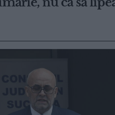
mărie, nu ca să lipea