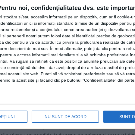
pitalului Județean, s-a înscris în PSD. Chiar în prima sa
Pentru noi, confidențialitatea dvs. este importa
nu spune tot ce face și ce gîndește, ci o scaldă. Ca activi
tri stocăm și/sau accesăm informații pe un dispozitiv, cum ar fi cookie-u
a spitalul. Prima sa reacție publică a fost consemnată de
dentificatori unici și informații standard trimise de un dispozitiv pentru p
M-am înscris în PSD conform convingerilor mele politice,
rea reclamelor și a conținutului, cercetarea audienței și dezvoltarea ser
ese. Organizația Municipală Suceava a PSD are un președint
 și partenerii noștri putem folosi date și identificări precise de geoloca
, ”neurmărind numaidecît”. Un om cu o vîrstă onorabilă și 
i da clic pentru a vă da acordul cu privire la prelucrarea realizată de cătr
 fi la număr. După ce ai condus, și cu foarte bune rezulta
form descrierii de mai sus. În mod alternativ, puteți da clic pentru a refu
entru a accesa informații mai detaliate și a vă schimba preferințele în
cotizație și pentru a ridica mîna la ședințe în timpul votul
ntul.
Vă rugăm să rețineți că este posibil ca anumite prelucrări ale date
egerile de primar vor avea loc în toamna anului viitor. Î
te consimțământul dvs., dar aveți dreptul de a refuza o astfel de prelu
l pînă la capăt. Alegerea candidaților pentru funcția de p
umai acestui site web. Puteți să vă schimbați preferințele sau să vă ret
ondaje și programe. Acum este prematur să anticipăm”. Cu
nind la acest site și făcând clic pe butonul "Confidențialitate" din parte
rieră solidă în spate, ca domnul Rîmbu, nu se înscrie într
deze pentru funcția de primar. După ce ai fost uliu, nu poți
 că se fac sondaje și la fel de evident este că dacă domn
ondaj de opinie înainte ca domnul Rîmbu să facă pasul sp
OPȚIUNI
NU SUNT DE ACORD
SUNT 
candidat la primărie? Vasile Rîmbu nu s-a făcut activist de
-a făcut activist de partid pentru a le spune ce va face dom