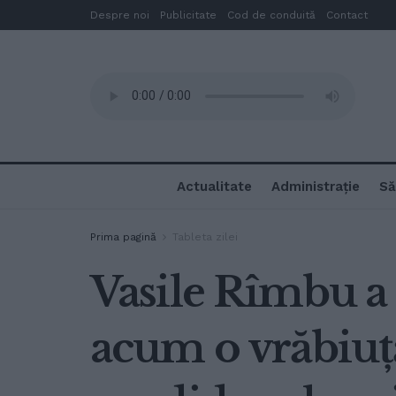
Despre noi
Publicitate
Cod de conduită
Contact
Actualitate
Administrație
Să
Prima pagină
Tableta zilei
Vasile Rîmbu a f
acum o vrăbiuță