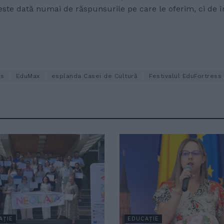
e dată numai de răspunsurile pe care le oferim, ci de înt
ss
EduMax
esplanda Casei de Cultură
Festivalul EduFortress
AȚIE
EDUCAȚIE