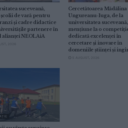
sitatea suceveană,
Cercetătoarea Mădălina
școlii de vară pentru
Ungureanu-Iuga, de la
anzi și cadre didactice
universitatea suceveană,
iversitățile partenere în
mențiune la o competiți
l alianței NEOLAiA
dedicată excelenței în
cercetare și inovare în
ST, 2026
domeniile științei și ingi
5 AUGUST, 2026
AȚIE
pii cu vîrste cuprinse