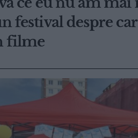
va ce eu nu am mai î
n festival despre ca
n filme