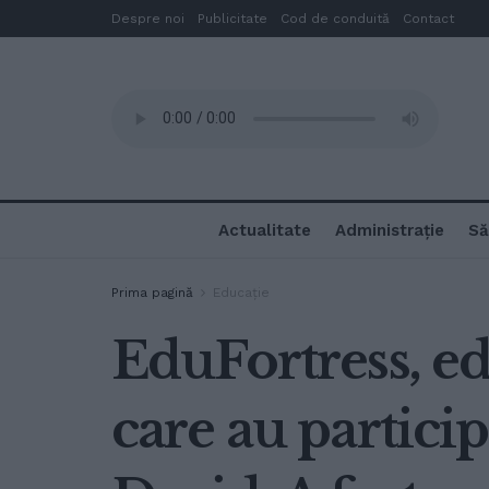
Despre noi
Publicitate
Cod de conduită
Contact
Actualitate
Administrație
Să
Prima pagină
Educație
EduFortress, edi
care au particip