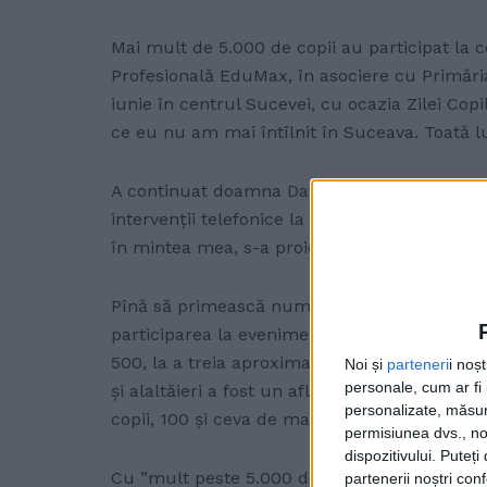
Mai mult de 5.000 de copii au participat la 
Profesională EduMax, în asociere cu Primăria
iunie în centrul Sucevei, cu ocazia Zilei Cop
ce eu nu am mai întîlnit în Suceava. Toată l
A continuat doamna David, care este și coord
intervenții telefonice la Radio Top: ”Totul n
în mintea mea, s-a proiectat atunci cînd, acu
Pînă să primească numele de EduFortress, eve
participarea la eveniment a crescut de la an 
500, la a treia aproximativ 2.000 de copii și 
Noi și
parteneri
i noș
personale, cum ar fi i
și alaltăieri a fost un aflux continuu de pări
personalizate, măsura
copii, 100 și ceva de materiale. O emulație d
permisiunea dvs., noi
dispozitivului. Puteț
Cu ”mult peste 5.000 de copii” au participat 
partenerii noștri con