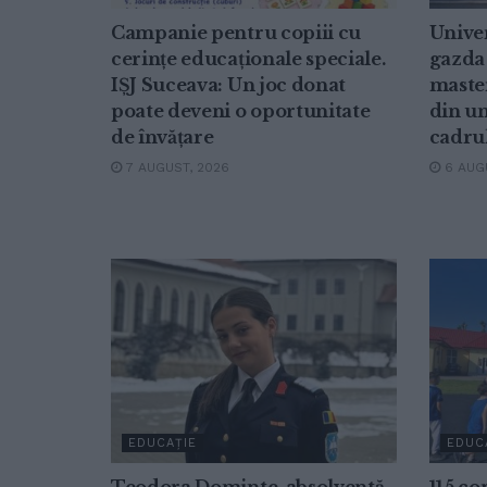
Campanie pentru copiii cu
Univer
cerințe educaționale speciale.
gazda 
IȘJ Suceava: Un joc donat
master
poate deveni o oportunitate
din un
de învățare
cadru
7 AUGUST, 2026
6 AUGU
EDUCAȚIE
EDUC
Teodora Dominte, absolventă
115 co