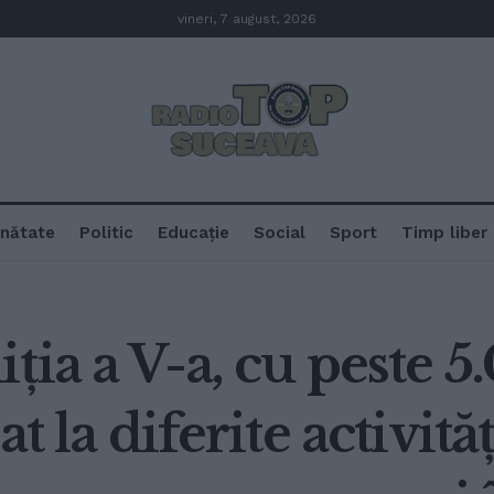
vineri, 7 august, 2026
nătate
Politic
Educație
Social
Sport
Timp liber
ția a V-a, cu peste 5
at la diferite activit