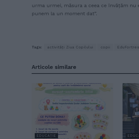
urma urmei, măsura a ceea ce învățăm nu est
punem la un moment dat”.
Tags:
activități Ziua Copilului
copii
EduFortre
Articole
similare
EDUCAȚIE
EDUC