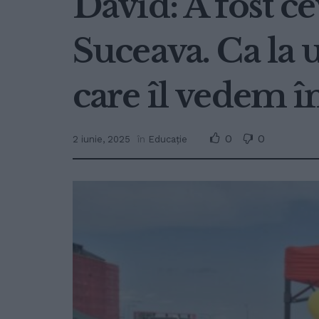
David: A fost ce
Suceava. Ca la u
care îl vedem î
0
0
2 iunie, 2025
în
Educație