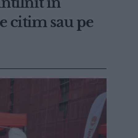
ntîlnit în
re citim sau pe