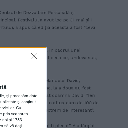
Centrul de Dezvoltare Personală și
ipal. Festivalul a avut loc pe 31 mai și 1
tului, a spus că ediția aceasta a fost ”ceva
ul asociației Edu Max, în cadrul unei
dem în filme. Este exact ceea ce, undeva sus,
Poveștilor. Potrivit Manuelei David,
ntă
 jur de 100 de persoane, la a doua au fost
ipanți pe zi. A continuat doamna David: ”Ieri
rile, și procesăm date
ublicitate și conținut
 care într-o oră au avut un aflux cam de 100 de
viciilor.
Cu
 timpului într-un mod extrem de interesant”.
ție prin scanarea
e noi și 1733
i mai mulți ”nu ar mai fi plecat”. A adăugat
za să vă dați