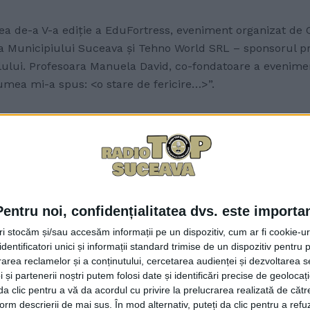
cea de-a V-a ediție a EduFortress, eveniment organizat de 
 Municipiului Suceava și Tehno World SRL – sponsorul princ
ilului. Profesoara Manuela David, co-fondatoare a evenimen
umea mi-a spus: <o stare de fericire…>”.
onator al proiectelor de dezvoltare educațională din cadr
ormal, ca la un festival despre care citim sau pe care îl ve
m cinci ani, am făcut o primă ediție”.
nimentul s-a numit 1 Iunie, Tărîmul Copiilor sau Cetatea 
Pentru noi, confidențialitatea dvs. este importa
la an. Dacă la prima ediție a EduFortress au participat în
aproape 2.000 de părinți, iar anul trecut 4-5.000 de partic
tri stocăm și/sau accesăm informații pe un dispozitiv, cum ar fi cookie-u
dentificatori unici și informații standard trimise de un dispozitiv pentru p
nți și copii care au participat la ateliere. Au fost ateliere
rea reclamelor și a conținutului, cercetarea audienței și dezvoltarea ser
eosebită, o stare de bine și de învățare și de petrecere a
 și partenerii noștri putem folosi date și identificări precise de geoloca
i da clic pentru a vă da acordul cu privire la prelucrarea realizată de cătr
în cele două zile la atelierele propuse de EduFortress. Ce
form descrierii de mai sus. În mod alternativ, puteți da clic pentru a refu