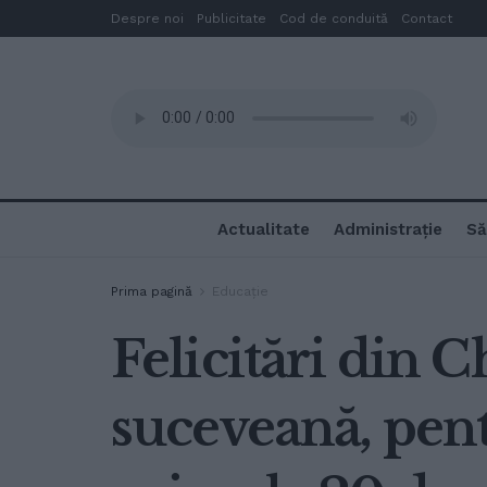
Despre noi
Publicitate
Cod de conduită
Contact
Actualitate
Administrație
Să
Prima pagină
Educație
Felicitări din 
suceveană, pent