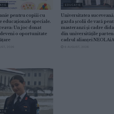
AȚIE
EDUCAȚIE
nie pentru copiii cu
Universitatea suceveană
e educaționale speciale.
gazda școlii de vară pen
ceava: Un joc donat
masteranzi și cadre dida
deveni o oportunitate
din universitățile parten
ățare
cadrul alianței NEOLAi
ST, 2026
6 AUGUST, 2026
AȚIE