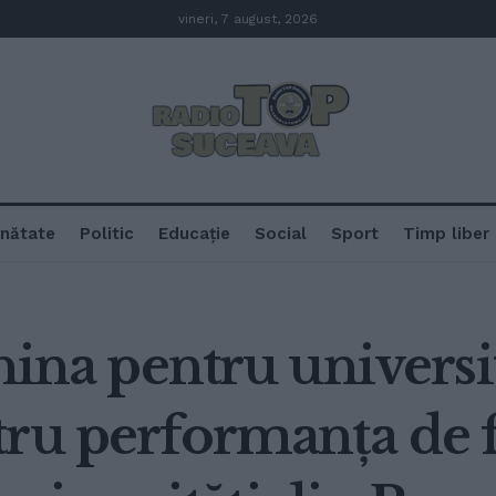
vineri, 7 august, 2026
nătate
Politic
Educație
Social
Sport
Timp liber
China pentru universi
ru performanța de f