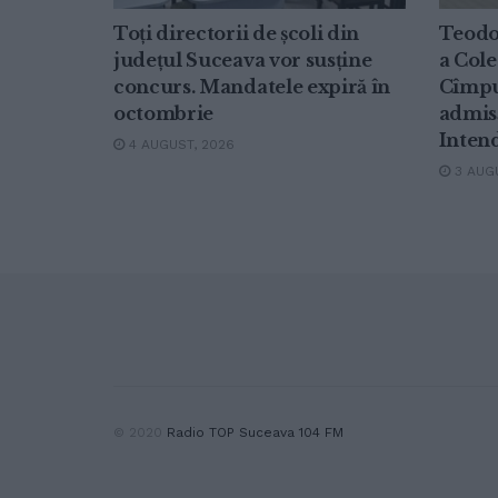
Toți directorii de școli din
Teodo
județul Suceava vor susține
a Cole
concurs. Mandatele expiră în
Cîmpu
octombrie
admisă
Inten
4 AUGUST, 2026
3 AUGU
© 2020
Radio TOP Suceava 104 FM