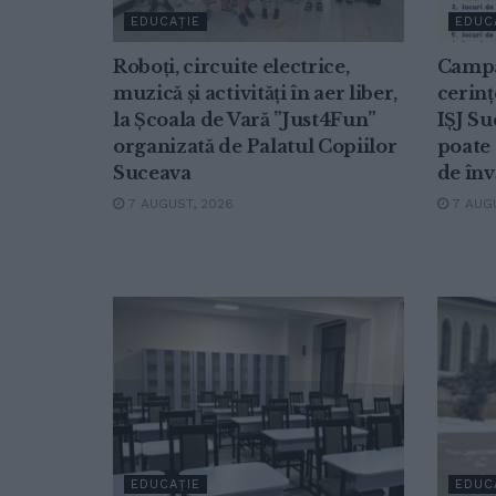
EDUCAȚIE
EDUC
Roboți, circuite electrice,
Campa
muzică și activități în aer liber,
cerinț
la Școala de Vară ”Just4Fun”
IȘJ Su
organizată de Palatul Copiilor
poate 
Suceava
de înv
7 AUGUST, 2026
7 AUGU
EDUCAȚIE
EDUC