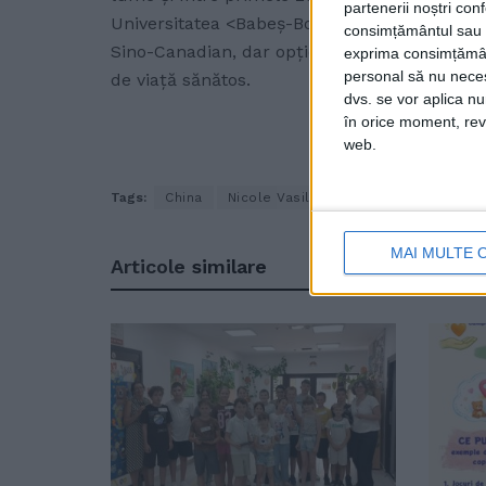
partenerii noștri con
Universitatea <Babeș-Bolyai> din Cluj-Napoca
consimțământul sau p
Sino-Canadian, dar opțional predă și sport 
exprima consimțămâ
personal să nu necesi
de viaţă sănătos.
dvs. se vor aplica n
în orice moment, reve
web.
Tags:
China
Nicole Vasilcovschi
Shandong
MAI MULTE 
Articole
similare