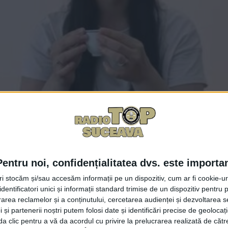
Facebook
Trimit
Pentru noi, confidențialitatea dvs. este importa
tri stocăm și/sau accesăm informații pe un dispozitiv, cum ar fi cookie-u
e în prezent predă în China, felicită universitatea suceve
dentificatori unici și informații standard trimise de un dispozitiv pentru p
unde-am plecat și de colaborarea mea cu USV și Cygnus Su
rea reclamelor și a conținutului, cercetarea audienței și dezvoltarea ser
 și partenerii noștri putem folosi date și identificări precise de geoloca
V și aș dori să felicit Universitatea <Ștefan cel Mare> din
i da clic pentru a vă da acordul cu privire la prelucrarea realizată de cătr
România, alături de Universitatea <Alexandru Ioan Cuza> di