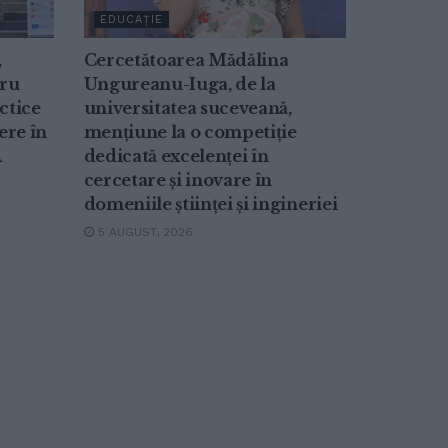
EDUCAȚIE
,
Cercetătoarea Mădălina
tru
Ungureanu-Iuga, de la
ctice
universitatea suceveană,
ere în
mențiune la o competiție
A
dedicată excelenței în
cercetare și inovare în
domeniile științei și ingineriei
5 AUGUST, 2026