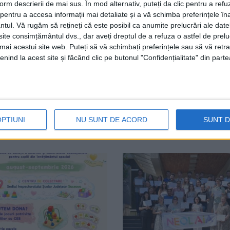
form descrierii de mai sus. În mod alternativ, puteți da clic pentru a refu
”. Nicole predă economia și istoria la un colegiu din Sha
entru a accesa informații mai detaliate și a vă schimba preferințele în
și-i învață pe studenții din Shandong, pe baza unui ghid 
ntul.
Vă rugăm să rețineți că este posibil ca anumite prelucrări ale date
te consimțământul dvs., dar aveți dreptul de a refuza o astfel de prelu
umai acestui site web. Puteți să vă schimbați preferințele sau să vă ret
nind la acest site și făcând clic pe butonul "Confidențialitate" din parte
USV
OPȚIUNI
NU SUNT DE ACORD
SUNT 