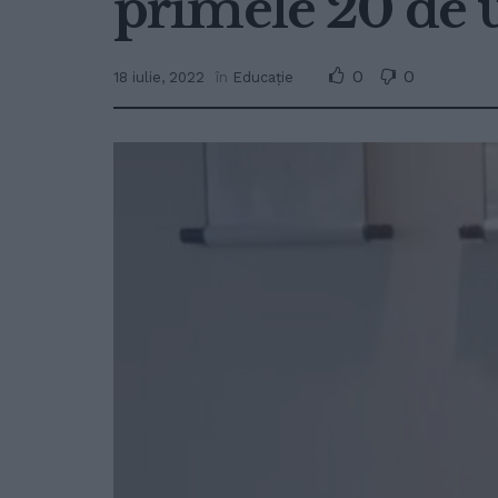
primele 20 de 
0
0
18 iulie, 2022
în
Educație