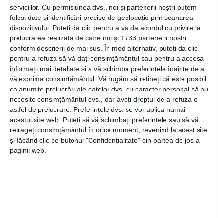
să debuteze la 15 septembrie, așa cum se întîmpla în
serviciilor.
Cu permisiunea dvs., noi și partenerii noștri putem
mod tradițional. Însă, Lucian Dimitriu a adăugat:
folosi date și identificări precise de geolocație prin scanarea
„Asta nu înseamnă că anul acesta, fiind unul mai
dispozitivului. Puteți da clic pentru a vă da acordul cu privire la
prelucrarea realizată de către noi și 1733 partenerii noștri
deosebit, din pricina pandemiei, școala nu ar putea
conform descrierii de mai sus. În mod alternativ, puteți da clic
începe la 1 septembrie, pentru a se recupera din
pentru a refuza să vă dați consimțământul sau pentru a accesa
materia pierdută. Să dea Dumnezeu să fie un mers
informații mai detaliate și a vă schimba preferințele înainte de a
rău al pandemiei și să înceapă școala la 1 septembrie
vă exprima consimțământul.
Vă rugăm să rețineți că este posibil
ca anumite prelucrări ale datelor dvs. cu caracter personal să nu
în condiții normale, face to face. Un an nu vom muri
necesite consimțământul dvs., dar aveți dreptul de a refuza o
dacă începem școala la 1 septembrie”.
astfel de prelucrare. Preferințele dvs. se vor aplica numai
acestui site web. Puteți să vă schimbați preferințele sau să vă
retrageți consimțământul în orice moment, revenind la acest site
Tags:
15 septembrie
inspector școlar
Lucian Dimitriu
și făcând clic pe butonul "Confidențialitate" din partea de jos a
Suceava
trimestre
paginii web.
Articole
similare