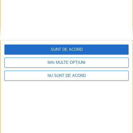
SUNT DE ACORD
MAI MULTE OPȚIUNI
EDUCAȚIE
NU SUNT DE ACORD
Universitatea suceveană, gazda școlii de
vară pentru masteranzi și cadre didactice
din universitățile partenere în cadrul
alianței NEOLAiA
6 AUGUST, 2026