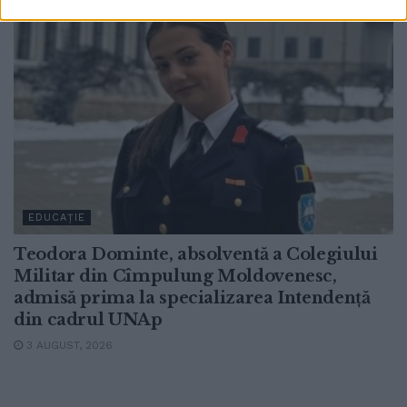
EDUCAȚIE
Teodora Dominte, absolventă a Colegiului
Militar din Cîmpulung Moldovenesc,
admisă prima la specializarea Intendență
din cadrul UNAp
3 AUGUST, 2026