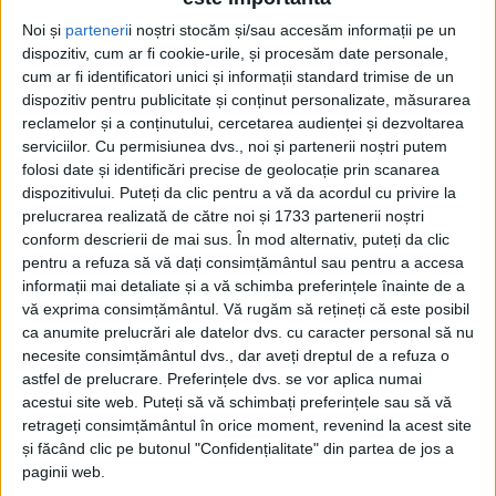
Noi și
parteneri
i noștri stocăm și/sau accesăm informații pe un
dispozitiv, cum ar fi cookie-urile, și procesăm date personale,
cum ar fi identificatori unici și informații standard trimise de un
dispozitiv pentru publicitate și conținut personalizate, măsurarea
reclamelor și a conținutului, cercetarea audienței și dezvoltarea
serviciilor.
Cu permisiunea dvs., noi și partenerii noștri putem
folosi date și identificări precise de geolocație prin scanarea
dispozitivului. Puteți da clic pentru a vă da acordul cu privire la
-
+
1
of 1
prelucrarea realizată de către noi și 1733 partenerii noștri
conform descrierii de mai sus. În mod alternativ, puteți da clic
pentru a refuza să vă dați consimțământul sau pentru a accesa
informații mai detaliate și a vă schimba preferințele înainte de a
vă exprima consimțământul.
Vă rugăm să rețineți că este posibil
ca anumite prelucrări ale datelor dvs. cu caracter personal să nu
necesite consimțământul dvs., dar aveți dreptul de a refuza o
De luni, 30 septembrie, la Liceul Tehnologic ”Ion
astfel de prelucrare. Preferințele dvs. se vor aplica numai
Nistor” din Vicovu de Sus va fi dat în folosință localul
acestui site web. Puteți să vă schimbați preferințele sau să vă
retrageți consimțământul în orice moment, revenind la acest site
numărul 3, care are 12 săli de clasă și care acum se
și făcând clic pe butonul "Confidențialitate" din partea de jos a
află într-un proces de renovare.
paginii web.