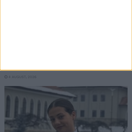
EDUCAȚIE
Toți directorii de școli din județul Suceava
vor susține concurs. Mandatele expiră în
octombrie
4 AUGUST, 2026