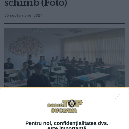
schimb (Foto)
25 septembrie, 2024
0
TRIMITERI
Pentru noi, confidențialitatea dvs.
este importantă