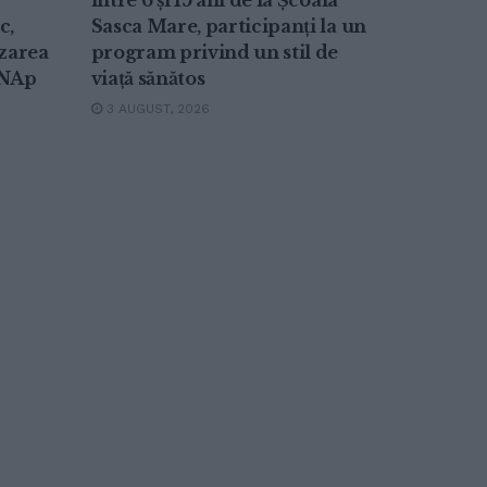
între 6 și 15 ani de la Școala
c,
Sasca Mare, participanți la un
izarea
program privind un stil de
UNAp
viață sănătos
3 AUGUST, 2026