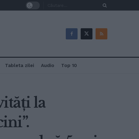
Tableta zilei
Audio
Top 10
ități la
ni”.