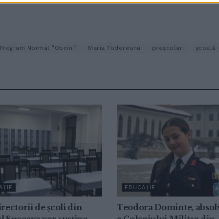
 Program Normal ”Obcini”
Maria Todereanu
preșcolari
școală 
AȚIE
EDUCAȚIE
irectorii de școli din
Teodora Dominte, absol