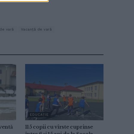
de vară
Vacanță de vară
EDUCAȚIE
ventă
115 copii cu vîrste cuprinse