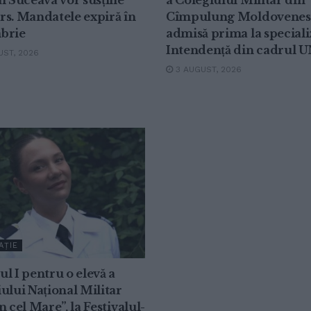
l Suceava vor susține
a Colegiului Militar din
s. Mandatele expiră în
Cîmpulung Moldovenes
brie
admisă prima la special
Intendență din cadrul 
ST, 2026
3 AUGUST, 2026
AȚIE
l I pentru o elevă a
ului Național Militar
n cel Mare”, la Festivalul-