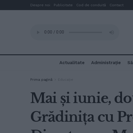
Despre noi
Publicitate
Cod de conduită
Contact
Actualitate
Administrație
Să
Prima pagină
Educație
Mai și iunie, do
Grădinița cu P