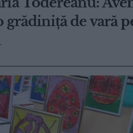
ria Todereanu: Avem
 grădiniță de vară p
i