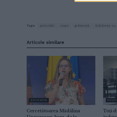
Tags:
activități
copii
grădiniță
Grădinița cu
Articole
similare
EDUCAȚIE
EDUC
Cercetătoarea Mădălina
Toți d