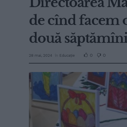
Directoarea Ma
de cînd facem o
două săptămîn
0
0
28 mai, 2024
în
Educație