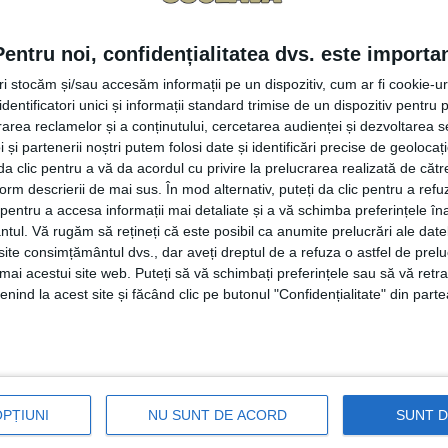
 intra în vacanța de vară, la Grădinița cu Program Normal ”O
Pentru noi, confidențialitatea dvs. este importa
 Top: ”Avem multe activități, multe proiecte județene, proi
tri stocăm și/sau accesăm informații pe un dispozitiv, cum ar fi cookie-u
iență în Republica Moldova. A completat doamna Toderean
dentificatori unici și informații standard trimise de un dispozitiv pentru p
Am fost foarte bine primiți acolo, în municipiul Strășeni
rea reclamelor și a conținutului, cercetarea audienței și dezvoltarea ser
perioada 13-15 iunie doamnele educatoare de la grădinița S
 și partenerii noștri putem folosi date și identificări precise de geoloca
i da clic pentru a vă da acordul cu privire la prelucrarea realizată de cătr
chimbul de experiență, se află deja la a VIII-a ediție”.
form descrierii de mai sus. În mod alternativ, puteți da clic pentru a refu
entru a accesa informații mai detaliate și a vă schimba preferințele în
activități, întotdeauna lunile mai și iunie sînt încărcate”.
ntul.
Vă rugăm să rețineți că este posibil ca anumite prelucrări ale date
te consimțământul dvs., dar aveți dreptul de a refuza o astfel de prelu
rupe de copii, la festivalul național <Voinicelul>, iar în 
umai acestui site web. Puteți să vă schimbați preferințele sau să vă ret
rupa de pitici> și vor concura și acolo. Profesoara a adău
nind la acest site și făcând clic pe butonul "Confidențialitate" din parte
tăți timp de două săptămîni, pentru a veni în sprijinul pări
colaborare cu mai multe instituții, printre care CJRAE și
o grădiniță de vară pe perioada a două săptămîni. Cadrele d
OPȚIUNI
NU SUNT DE ACORD
SUNT 
eastă grădiniță de vară la ședințele cu părinții, funcție de