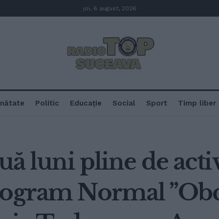
joi, 6 august, 2026
nătate
Politic
Educație
Social
Sport
Timp liber
uă luni pline de activ
rogram Normal ”Obci