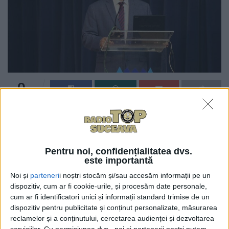
0
TRIMITERI
Profesorul universitar doctor inginer Mihai Dimian a
fost numit în funcția de vicepreşedinte al Comisiei
permanente de specialitate a Colegiului Consultativ
Pentru noi, confidențialitatea dvs.
pentru Cercetare, Dezvoltare și Inovare-CCCDI,
este importantă
pentru Tehnologia informaţiei şi comunicaţiilor,
Noi și
parteneri
i noștri stocăm și/sau accesăm informații pe un
spaţiu şi securitate. Decizia a fost semnată de
dispozitiv, cum ar fi cookie-urile, și procesăm date personale,
președintele CCCDI, organism aflat în subordinea
cum ar fi identificatori unici și informații standard trimise de un
Ministerului Cercetării, Inovării și Dezvoltării. În
dispozitiv pentru publicitate și conținut personalizate, măsurarea
reclamelor și a conținutului, cercetarea audienței și dezvoltarea
colegiul din care face parte prorectorul Universității
serviciilor.
Cu permisiunea dvs., noi și partenerii noștri putem