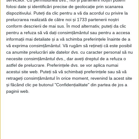
”Ștefan cel Mare” Suceava mai sînt prezenți, printre
folosi date și identificări precise de geolocație prin scanarea
alții, universitari de la București, Cluj, Timișoara, Iași
dispozitivului. Puteți da clic pentru a vă da acordul cu privire la
și Brașov, și reprezentanți ai Agenției Spațiale
prelucrarea realizată de către noi și 1733 partenerii noștri
conform descrierii de mai sus. În mod alternativ, puteți da clic
Române și ai Asociației Patronale a Industriei de
pentru a refuza să vă dați consimțământul sau pentru a accesa
Software și Servicii.
informații mai detaliate și a vă schimba preferințele înainte de a
vă exprima consimțământul.
Vă rugăm să rețineți că este posibil
ca anumite prelucrări ale datelor dvs. cu caracter personal să nu
Tags:
Agenția Spațială Română
cercetare
Mihai Dimian
necesite consimțământul dvs., dar aveți dreptul de a refuza o
USV
astfel de prelucrare. Preferințele dvs. se vor aplica numai
acestui site web. Puteți să vă schimbați preferințele sau să vă
retrageți consimțământul în orice moment, revenind la acest site
Articole
similare
și făcând clic pe butonul "Confidențialitate" din partea de jos a
paginii web.