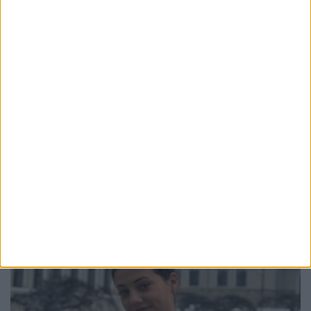
EDUCAȚIE
Toți directorii de școli din județul Suceava
vor susține concurs. Mandatele expiră în
octombrie
4 AUGUST, 2026