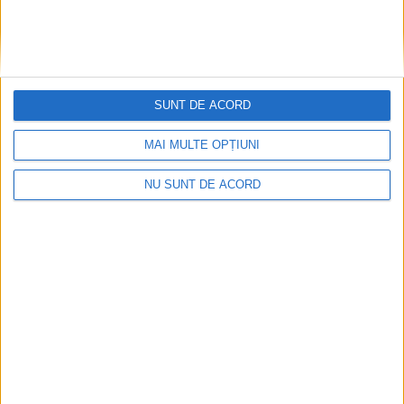
SUNT DE ACORD
EDUCAȚIE
MAI MULTE OPȚIUNI
Universitatea suceveană, gazda școlii de
NU SUNT DE ACORD
vară pentru masteranzi și cadre didactice
din universitățile partenere în cadrul
alianței NEOLAiA
6 AUGUST, 2026