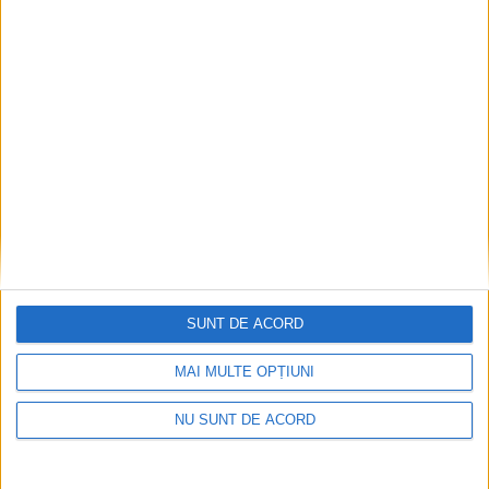
EDUCAȚIE
Campanie pentru copiii cu cerințe
educaționale speciale. IȘJ Suceava: Un joc
donat poate deveni o oportunitate de
învățare
7 AUGUST, 2026
SUNT DE ACORD
MAI MULTE OPȚIUNI
NU SUNT DE ACORD