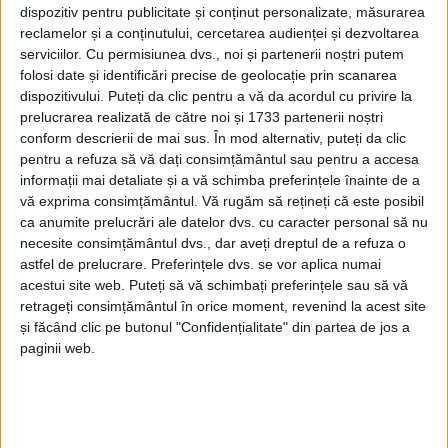
fraudare, inclusiv prin utilizarea unor dispozitive
dispozitiv pentru publicitate și conținut personalizate, măsurarea
electronice sofisticate, precum ochelari prevăzuți cu
reclamelor și a conținutului, cercetarea audienței și dezvoltarea
serviciilor.
Cu permisiunea dvs., noi și partenerii noștri putem
camere video și inteligență artificială”.
folosi date și identificări precise de geolocație prin scanarea
dispozitivului. Puteți da clic pentru a vă da acordul cu privire la
Mihai Dimian i-a felicitat pe profesorii supraveghetori
prelucrarea realizată de către noi și 1733 partenerii noștri
pentru vigilență și a apreciat activitatea polițiștilor și
conform descrierii de mai sus. În mod alternativ, puteți da clic
procurorilor implicați în cercetările desfășurate de
pentru a refuza să vă dați consimțământul sau pentru a accesa
Parchetul de pe lîngă Tribunalul Alba, într-un dosar
informații mai detaliate și a vă schimba preferințele înainte de a
privind suspiciuni de divulgare a unor informații
vă exprima consimțământul.
Vă rugăm să rețineți că este posibil
ca anumite prelucrări ale datelor dvs. cu caracter personal să nu
nepublice în scopul fraudării examenului.
necesite consimțământul dvs., dar aveți dreptul de a refuza o
astfel de prelucrare. Preferințele dvs. se vor aplica numai
”Corectitudinea examenelor reprezintă fundamentul
acestui site web. Puteți să vă schimbați preferințele sau să vă
încrederii în educație și nu este negociabilă!”, a
retrageți consimțământul în orice moment, revenind la acest site
subliniat ministrul.
și făcând clic pe butonul "Confidențialitate" din partea de jos a
paginii web.
Sesiunea de vară a examenului de Bacalaureat 2026
a început pe 16 iunie, cu probele de evaluare a
competențelor, iar probele scrise s-au desfășurat în
perioada 29 iunie – 3 iulie. Primele rezultate vor fi