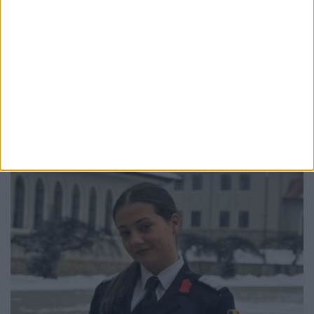
EDUCAȚIE
Toți directorii de școli din județul Suceava
vor susține concurs. Mandatele expiră în
octombrie
4 AUGUST, 2026