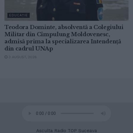
EDUCAȚIE
Teodora Dominte, absolventă a Colegiului
Militar din Cîmpulung Moldovenesc,
admisă prima la specializarea Intendență
din cadrul UNAp
3 AUGUST, 2026
© 2020
Radio TOP Suceava 104 FM
Asculta Radio TOP Suceava