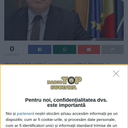
0
TRIMITERI
Ministrul Educației, suceveanul Mihai Dimian, a
anunțat că în sesiunea de Bacalaureat din acest an
au fost depistate și oprite mai multe tentative de
fraudare a examenului, inclusiv prin folosirea unor
dispozitive electronice sofisticate.
Pentru noi, confidențialitatea dvs.
este importantă
A transmis ministrul într-o postare pe Facebook:
Noi și
parteneri
i noștri stocăm și/sau accesăm informații pe un
”Au fost identificate și oprite de către colegii care
dispozitiv, cum ar fi cookie-urile, și procesăm date personale,
supraveghează examenul mai multe tentative de
cum ar fi identificatori unici și informații standard trimise de un