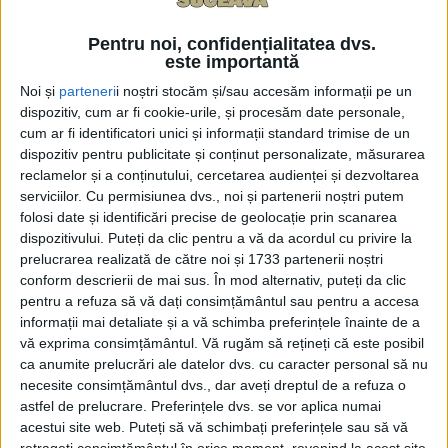
Profesorul de istorie Ionel Cristinel Puha, directorul
Pentru noi, confidențialitatea dvs.
adjunct al Liceului Tehnologic <Ion Nistor> din Vicovu
este importantă
de Sus, a declarat, în cadrul unei intervenții
Noi și
parteneri
i noștri stocăm și/sau accesăm informații pe un
telefonice la Radio Top, că profesorii se așteptau la o
dispozitiv, cum ar fi cookie-urile, și procesăm date personale,
creștere a numărului orelor de Istorie, și nu la
cum ar fi identificatori unici și informații standard trimise de un
scăderea acestora. A spus domnul Puha: ”Mă
dispozitiv pentru publicitate și conținut personalizate, măsurarea
reclamelor și a conținutului, cercetarea audienței și dezvoltarea
așteptam la o creștere a numărului de ore de istorie
serviciilor.
Cu permisiunea dvs., noi și partenerii noștri putem
în contextul dat, pentru că România este în acest
folosi date și identificări precise de geolocație prin scanarea
moment singurul stat european în care elevii învață,
dispozitivului. Puteți da clic pentru a vă da acordul cu privire la
în medie, o oră de istorie pe săptămînă, atît la
prelucrarea realizată de către noi și 1733 partenerii noștri
conform descrierii de mai sus. În mod alternativ, puteți da clic
gimnaziu cît și la liceu”.
pentru a refuza să vă dați consimțământul sau pentru a accesa
informații mai detaliate și a vă schimba preferințele înainte de a
A continuat profesorul de istorie: ”În toate
vă exprima consimțământul.
Vă rugăm să rețineți că este posibil
celelalte state din Europa, în planurile-cadru sînt
ca anumite prelucrări ale datelor dvs. cu caracter personal să nu
prevăzute între două și patru ore de istorie. Istoria
necesite consimțământul dvs., dar aveți dreptul de a refuza o
este obiectul cel mai interesant al cunoașterii și
astfel de prelucrare. Preferințele dvs. se vor aplica numai
acestui site web. Puteți să vă schimbați preferințele sau să vă
elementul fundamental al culturii. Nu există