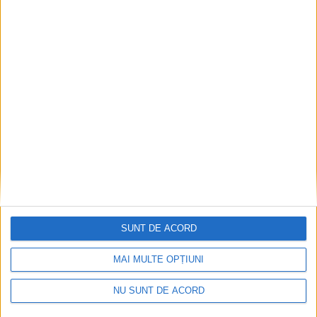
EDUCAȚIE
Roboți, circuite electrice, muzică și
activități în aer liber, la Școala de Vară
”Just4Fun” organizată de Palatul Copiilor
Suceava
7 AUGUST, 2026
SUNT DE ACORD
MAI MULTE OPȚIUNI
NU SUNT DE ACORD