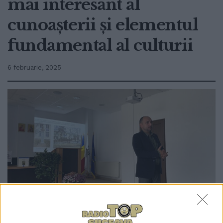
mai interesant al
cunoașterii și elementul
fundamental al culturii
6 februarie, 2025
0
TRIMITERI