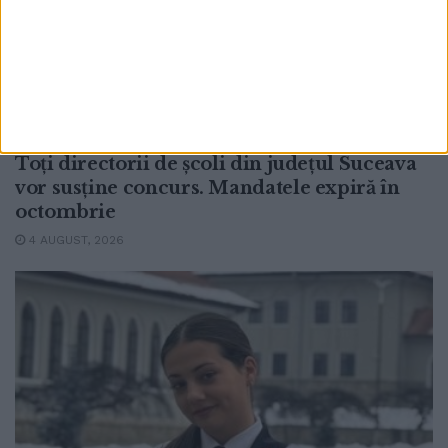
EDUCAȚIE
Toți directorii de școli din județul Suceava
vor susține concurs. Mandatele expiră în
octombrie
4 AUGUST, 2026