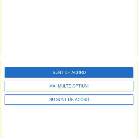
educaționale speciale. IȘJ Suceava: Un joc
donat poate deveni o oportunitate de
învățare
7 AUGUST, 2026
SUNT DE ACORD
MAI MULTE OPȚIUNI
NU SUNT DE ACORD
EDUCAȚIE
Universitatea suceveană, gazda școlii de