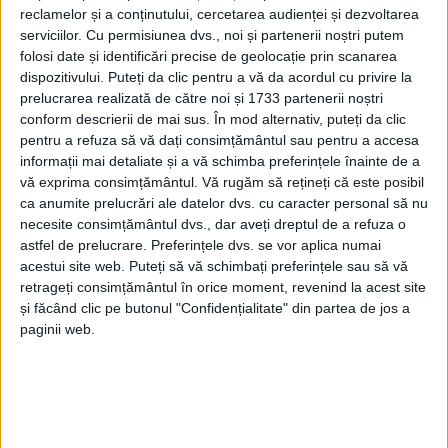
din șapte centre universitare din țară, reprezentînd
reclamelor și a conținutului, cercetarea audienței și dezvoltarea
principalele programe de studiu din domeniul
serviciilor.
Cu permisiunea dvs., noi și partenerii noștri putem
ingineriei medicale. Universitatea „Ștefan cel Mare”
folosi date și identificări precise de geolocație prin scanarea
dispozitivului. Puteți da clic pentru a vă da acordul cu privire la
din Suceava a fost reprezentată de 22 de studenți din
prelucrarea realizată de către noi și 1733 partenerii noștri
cadrul specializării ESM, care au prezentat proiecte și
conform descrierii de mai sus. În mod alternativ, puteți da clic
cercetări cu tematici actuale și aplicabilitate practică
pentru a refuza să vă dați consimțământul sau pentru a accesa
în domeniul tehnologiilor medicale.
informații mai detaliate și a vă schimba preferințele înainte de a
vă exprima consimțământul.
Vă rugăm să rețineți că este posibil
Studenta Mirabela Daicu, din anul IV, a obținut
ca anumite prelucrări ale datelor dvs. cu caracter personal să nu
necesite consimțământul dvs., dar aveți dreptul de a refuza o
premiul al III-lea, iar studenții Adriana Vicol, Miruna
astfel de prelucrare. Preferințele dvs. se vor aplica numai
Corduneanu și Tudor Crețu, toți trei din anul II, au
acestui site web. Puteți să vă schimbați preferințele sau să vă
cîștigat mențiuni. Participarea studenților suceveni a
retrageți consimțământul în orice moment, revenind la acest site
fost coordonată de șefa de lucrări dr. bioing. Roxana
și făcând clic pe butonul "Confidențialitate" din partea de jos a
paginii web.
Toderean și de șeful de lucrări dr. bioing. Dragoș
Ionuț Vicoveanu.
Tags:
bioenergie
ESM
studenți Suceava
USV