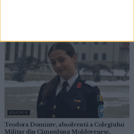
vor susține concurs. Mandatele expiră în
octombrie
4 AUGUST, 2026
EDUCAȚIE
Teodora Dominte, absolventă a Colegiului
Militar din Cîmpulung Moldovenesc,