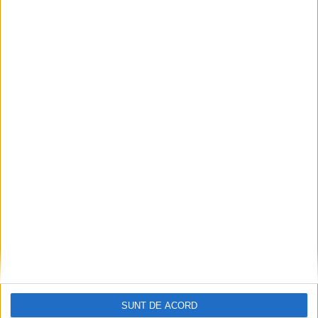
POLITIC
Primarul Sucevei, Vasile Rîmbu, suspendat
din PSD pînă pe 17 iulie 2027. Vechea
sancțiune luată în luna martie, care
prevedea suspendarea pentru 6 luni, a fost
anulată
17 IULIE, 2026
SUNT DE ACORD