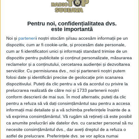
Pușcașu a declarat: „Institutul Național de Statistică
trebuie să calculeze coșul minim. Este o necesitate
Pentru noi, confidențialitatea dvs.
cu atît mai importantă cu cît inflația a atins cote
este importantă
alarmante în vremurile pe care le trăim. Ceea ce
Noi și
parteneri
i noștri stocăm și/sau accesăm informații pe un
încercăm să facem introducînd noul concept este să
dispozitiv, cum ar fi cookie-urile, și procesăm date personale,
dinamizăm, practic, actualizarea nivelului de trai în
cum ar fi identificatori unici și informații standard trimise de un
România cu celelalte condiții existente, pentru ca
dispozitiv pentru publicitate și conținut personalizate, măsurarea
oamenii să poată trece peste problemele cotidiene
reclamelor și a conținutului, cercetarea audienței și dezvoltarea
serviciilor.
Cu permisiunea dvs., noi și partenerii noștri putem
într-o manieră care să le permită să se gîndească
folosi date și identificări precise de geolocație prin scanarea
optimist la ziua de mîine și la viitor. Nivelul sărăciei a
dispozitivului. Puteți da clic pentru a vă da acordul cu privire la
ajuns la cote alarmante în România. De aceea,
prelucrarea realizată de către noi și 1733 partenerii noștri
considerăm că este necesar ca fiecare român să aibă
conform descrierii de mai sus. În mod alternativ, puteți da clic
pentru a refuza să vă dați consimțământul sau pentru a accesa
dreptul să primească, în baza muncii pe care a
informații mai detaliate și a vă schimba preferințele înainte de a
prestat-o, condițiile pentru a depăși greutățile
vă exprima consimțământul.
Vă rugăm să rețineți că este posibil
cotidiene. O pensie minimă ar trebui să se încadreze
ca anumite prelucrări ale datelor dvs. cu caracter personal să nu
la nivelul unui coș minim de consum. Un calcul e
necesite consimțământul dvs., dar aveți dreptul de a refuza o
astfel de prelucrare. Preferințele dvs. se vor aplica numai
undeva la 3.200 de lei”.