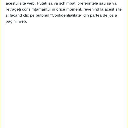
acestui site web. Puteți să vă schimbați preferințele sau să vă
retrageți consimțământul în orice moment, revenind la acest site
Parlamentarul de Suceava a mai spus că
și făcând clic pe butonul "Confidențialitate" din partea de jos a
proiectul poate fi însușit de premierul Ciucă, dacă nu
paginii web.
se poate trece peste faptul că acesta aparține AUR,
dar totul e să se meargă pînă la capăt. Deputatul
Pușcașu a continuat spunînd: „Sîntem dispuși să
renunțăm la paternitatea proiectului. Și-l poate
însuși prim-ministrul, numai să se rezolve problema.
Acceptăm orice variantă care legal îndeplinește toate
normele. Important e să reușim să oferim tuturor
cetățenilor României dreptul la un trai decent.
Drepturile românilor sînt cîștigate, și sînt o constantă.
Nu ar trebui ca fiecare guvern să arate cît de atent
este la nevoile românilor. În fapt, noi vedem că
Guvernul nu guvernează pentru români. Considerăm
că norma propusă de noi este de bun simț și ar
elimina foarte mult din agenda publică și din