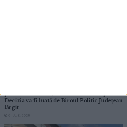
POLITIC
PSD Suceava se gîndește să-l excludă pe
primarul Sucevei, Vasile Rîmbu, din partid.
Decizia va fi luată de Biroul Politic Județean
lărgit
6 IULIE, 2026