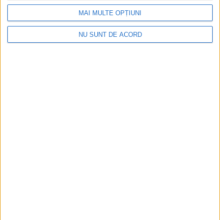
MAI MULTE OPȚIUNI
NU SUNT DE ACORD
POLITIC
Cătălin Nechifor: În actualele condiții,
Guvernul Bolojan ”poate rămîne pînă la
instalarea viitorului guvern degajat în urma
alegerilor parlamentare la termen, adică în
2028, prin decembrie”
14 IULIE, 2026