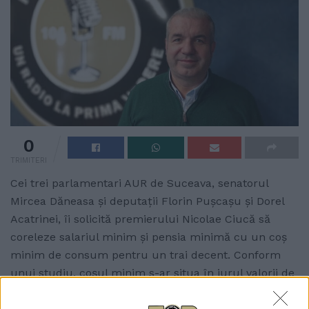
0
TRIMITERI
Cei trei parlamentari AUR de Suceava, senatorul
Mircea Dăneasa și deputații Florin Pușcașu și Dorel
Acatrinei, îi solicită premierului Nicolae Ciucă să
coreleze salariul minim și pensia minimă cu un coș
minim de consum pentru un trai decent. Conform
unui studiu, coșul minim s-ar situa în jurul valorii de
3.200 de lei pentru o persoană adultă. Într-o
intervenție telefonică la Radio Top, deputatul