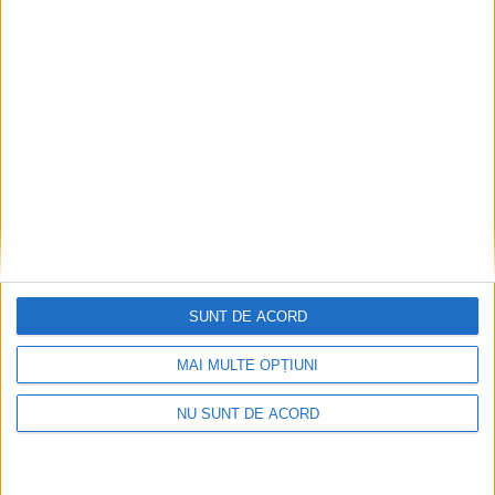
POLITIC
Cătălin Nechifor: În actualele condiții,
Guvernul Bolojan ”poate rămîne pînă la
instalarea viitorului guvern degajat în urma
alegerilor parlamentare la termen, adică în
2028, prin decembrie”
14 IULIE, 2026
SUNT DE ACORD
MAI MULTE OPȚIUNI
NU SUNT DE ACORD