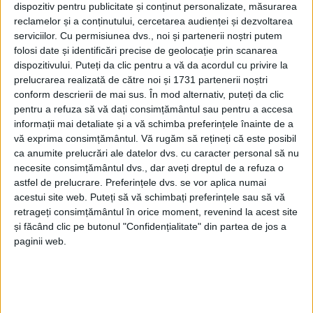
dispozitiv pentru publicitate și conținut personalizate, măsurarea
La începutul lunii martie a acestui an, la
reclamelor și a conținutului, cercetarea audienței și dezvoltarea
propunerea președintelui Organizației Județene a
serviciilor.
Cu permisiunea dvs., noi și partenerii noștri putem
PSD Suceava, Gheorghe Șoldan, primarul Vasile
folosi date și identificări precise de geolocație prin scanarea
dispozitivului. Puteți da clic pentru a vă da acordul cu privire la
Rîmbu a fost suspendat din partid pentru 6 luni.
prelucrarea realizată de către noi și 1731 partenerii noștri
Printre argumentele deciziei s-au numărat faptul că
conform descrierii de mai sus. În mod alternativ, puteți da clic
s-au introdus licitații pentru parcările cu plată și că
pentru a refuza să vă dați consimțământul sau pentru a accesa
au fost desființate unele facilități pentru transportul
informații mai detaliate și a vă schimba preferințele înainte de a
vă exprima consimțământul.
Vă rugăm să rețineți că este posibil
în comun, lucruri contrare cu promisiunile PSD din
ca anumite prelucrări ale datelor dvs. cu caracter personal să nu
campania electorală pentru locale.
necesite consimțământul dvs., dar aveți dreptul de a refuza o
astfel de prelucrare. Preferințele dvs. se vor aplica numai
După aceea, au urmat mai multe episoade în care
acestui site web. Puteți să vă schimbați preferințele sau să vă
Gheorghe Șoldan și Vasile Rîmbu s-au contract public
retrageți consimțământul în orice moment, revenind la acest site
pe diverse teme. Mai mult, Vasile Rîmbu a început să
și făcând clic pe butonul "Confidențialitate" din partea de jos a
paginii web.
se afișeze alături de lideri PNL Suceava la diferite
evenimente, cel mai recent, pe 2 iulie, la sărbătoarea
Sfîntului Voievod Ștefan cel Mare de la Mănăstirea
Putna.