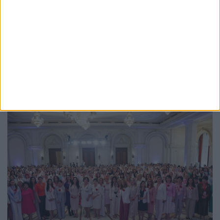
POLITIC
Lucian Harșovschi, convins că Vasile Rîmbu
îl vrea exclus din PNL Suceava: Am
încrederea sucevenilor care, zi de zi, își
exprimă nemulțumirea față de aroganța și
prigoana la care sînt supuși de Vasile
Rîmbu
3 IULIE, 2026