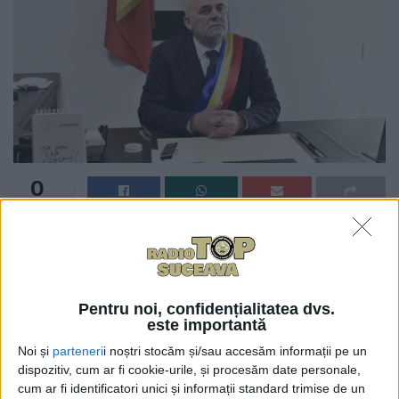
0
TRIMITERI
Astăzi, la sediul PSD Suceava, a avut loc o ședință în
care s-a luat în discuție situația primarului Sucevei,
Vasile Rîmbu. Surse bine informate susțin că s-a
hotărît ca vineri, 17 iulie, Biroul Politic Județean
Pentru noi, confidențialitatea dvs.
este importantă
extins al PSD Suceava să decidă dacă domnul Rîmbu
Noi și
parteneri
i noștri stocăm și/sau accesăm informații pe un
va fi exclus din partid sau nu. La ședință urmează să
dispozitiv, cum ar fi cookie-urile, și procesăm date personale,
fi invitat și domnul Rîmbu.
cum ar fi identificatori unici și informații standard trimise de un