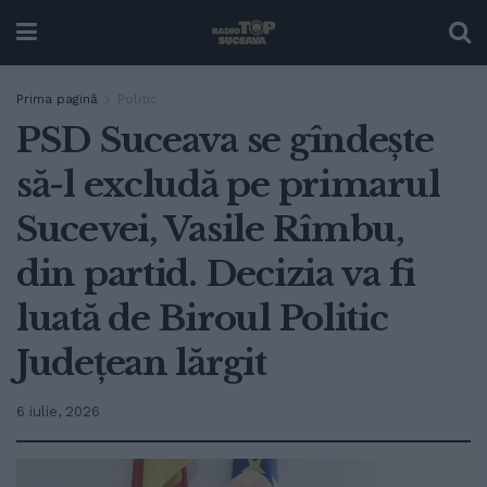
Prima pagină
Politic
PSD Suceava se gîndește
să-l excludă pe primarul
Sucevei, Vasile Rîmbu,
din partid. Decizia va fi
luată de Biroul Politic
Județean lărgit
6 iulie, 2026