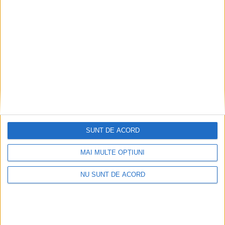
prevedea suspendarea pentru 6 luni, a fost
anulată
17 IULIE, 2026
SUNT DE ACORD
MAI MULTE OPȚIUNI
NU SUNT DE ACORD
POLITIC
Cătălin Nechifor: În actualele condiții,