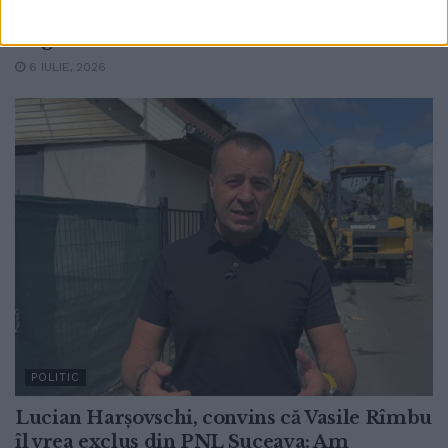
Decizia va fi luată de Biroul Politic Județean
lărgit
6 IULIE, 2026
POLITIC
Lucian Harșovschi, convins că Vasile Rîmbu
îl vrea exclus din PNL Suceava: Am