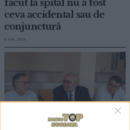
făcut la spital nu a fost
ceva accidental sau de
conjunctură
8 mai, 2024