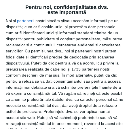
Pentru noi, confidențialitatea dvs.
este importantă
0
Noi și
parteneri
i noștri stocăm și/sau accesăm informații pe un
dispozitiv, cum ar fi cookie-urile, și procesăm date personale,
TRIMITERI
cum ar fi identificatori unici și informații standard trimise de un
Economistul Vasile Rîmbu, fost manager al Spitalului
dispozitiv pentru publicitate și conținut personalizate, măsurarea
Județean Suceava, a declarat într-o emisiune la
reclamelor și a conținutului, cercetarea audienței și dezvoltarea
serviciilor.
Cu permisiunea dvs., noi și partenerii noștri putem
Radio Top că a cîntărit foarte bine propunerea venită
folosi date și identificări precise de geolocație prin scanarea
din partea Partidului Social Democrat de a candida la
dispozitivului. Puteți da clic pentru a vă da acordul cu privire la
funcția de primar al Sucevei. Întrebat cînd i-a venit
prelucrarea realizată de către noi și 1733 partenerii noștri
ideea de a candida, domnul Rîmbu a afirmat: ”Ideea
conform descrierii de mai sus. În mod alternativ, puteți da clic
mi-a venit acum un an și jumătate, cu ocazia unei
pentru a refuza să vă dați consimțământul sau pentru a accesa
informații mai detaliate și a vă schimba preferințele înainte de a
provocări pe care eu, în primă fază, nu că am luat-o
vă exprima consimțământul.
Vă rugăm să rețineți că este posibil
în glumă, dar mi-am rezervat un anumit timp pentru
ca anumite prelucrări ale datelor dvs. cu caracter personal să nu
a mă gîndi. Avînd în vedere complexitatea unui
necesite consimțământul dvs., dar aveți dreptul de a refuza o
asemenea post, desigur că timpul pe care mi l-am
astfel de prelucrare. Preferințele dvs. se vor aplica numai
acestui site web. Puteți să vă schimbați preferințele sau să vă
luat la dispoziție pentru a mă gîndi a fost ceva mai
retrageți consimțământul în orice moment, revenind la acest site
lung. De aici și ideea care a fost promovată în spațiul