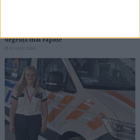
Încă trei autosanitare pentru Serviciul
Județean de Ambulanță Suceava. Mihaela
Ianovici: Autosanitarele vor contribui la
creșterea capacității de intervenție și la
asigurarea unor servicii medicale de
urgență mai rapide
30 IULIE, 2026