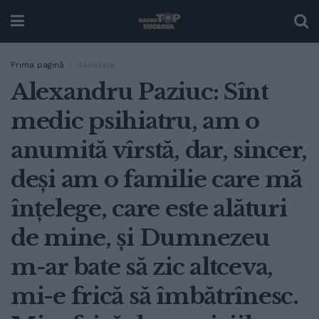
Prima pagină
Sănătate
Alexandru Paziuc: Sînt
medic psihiatru, am o
anumită vîrstă, dar, sincer,
deși am o familie care mă
înțelege, care este alături
de mine, și Dumnezeu
m-ar bate să zic altceva,
mi-e frică să îmbătrînesc.