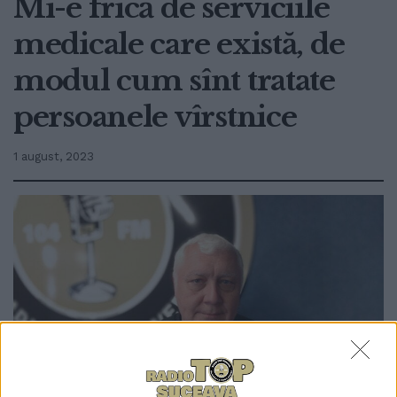
Mi-e frică de serviciile
medicale care există, de
modul cum sînt tratate
persoanele vîrstnice
1 august, 2023