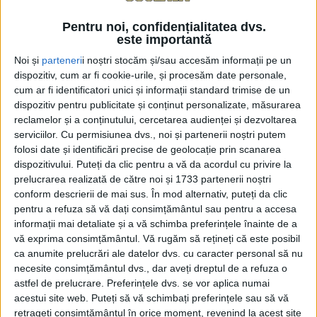
0
TRIMITERI
Pentru noi, confidențialitatea dvs.
este importantă
Renumitul medic psihiatru sucevean, Alexandru
Noi și
parteneri
i noștri stocăm și/sau accesăm informații pe un
Paziuc, susține că tot mai mulți vîrstnici care ajung
dispozitiv, cum ar fi cookie-urile, și procesăm date personale,
la cabinetul său se descurcă greu și se plîng de
cum ar fi identificatori unici și informații standard trimise de un
singurătate. Doctorul a declarat, la Radio Top:
dispozitiv pentru publicitate și conținut personalizate, măsurarea
„Raportat la procentul de populație activă, care în
reclamelor și a conținutului, cercetarea audienței și dezvoltarea
serviciilor.
Cu permisiunea dvs., noi și partenerii noștri putem
marea majoritate a plecat în afară, au rămas cei în
folosi date și identificări precise de geolocație prin scanarea
vîrstă sau cei care devin în vîrstă. Pentru ei, viața
dispozitivului. Puteți da clic pentru a vă da acordul cu privire la
este mai dificilă. Nu-ți mai poți face mîncare așa
prelucrarea realizată de către noi și 1733 partenerii noștri
obișnuit cum o făceai înainte, ca să-ți faci mîncare
conform descrierii de mai sus. În mod alternativ, puteți da clic
pentru a refuza să vă dați consimțământul sau pentru a accesa
trebuie să te duci la magazin, ca să te duci la
informații mai detaliate și a vă schimba preferințele înainte de a
magazin trebuie să fii capabil să te deplasezi, să nu
vă exprima consimțământul.
Vă rugăm să rețineți că este posibil
te doară oasele, să nu ai tensiune, să nu stai în
ca anumite prelucrări ale datelor dvs. cu caracter personal să nu
soare… Sînt multe, multe lucruri, care încetul cu
necesite consimțământul dvs., dar aveți dreptul de a refuza o
încetul, de ici, de colo, afectează persoana și o
astfel de prelucrare. Preferințele dvs. se vor aplica numai
acestui site web. Puteți să vă schimbați preferințele sau să vă
izolează și mai mult de propria locuință. Dacă nu ai
retrageți consimțământul în orice moment, revenind la acest site