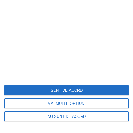
pentru sănătate. Frasin, printre localitățile
care primesc bani
7 AUGUST, 2026
SUNT DE ACORD
MAI MULTE OPȚIUNI
SĂNĂTATE
NU SUNT DE ACORD
Tot mai mulți suceveni ajung la dietetician.
”Medicina și nutriția merg mînă în mînă”