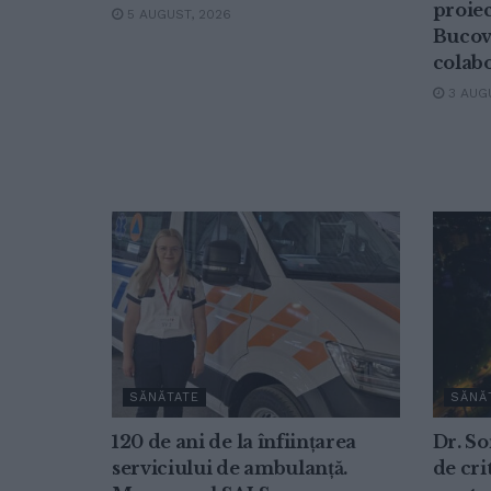
proiec
5 AUGUST, 2026
Bucovi
colabo
3 AUGU
SĂNĂTATE
SĂNĂ
120 de ani de la înființarea
Dr. So
serviciului de ambulanță.
de cri