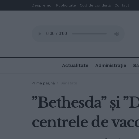
Despre noi
Publicitate
Cod de conduită
Contact
Actualitate
Administrație
Să
Prima pagină
Sănătate
”Bethesda” și ”
centrele de va