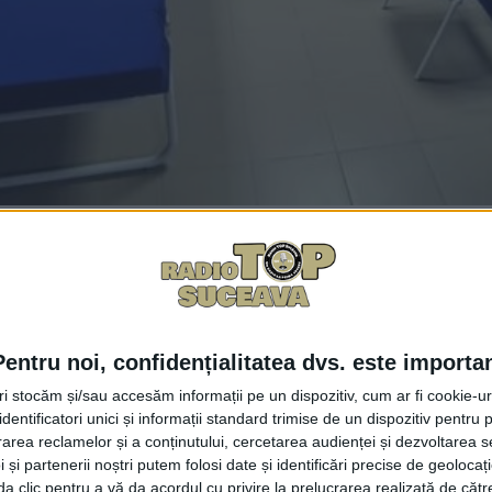
Facebook
Trimit
bat două fluxuri de vaccinare anti-COVID cu serurile Pfi
ă nu au fost deschise. Motivul ar fi acela că „Bethesda” î
Pentru noi, confidențialitatea dvs. este importa
lația. Spre sfîrșitul lunii octombrie, prefectul Alexandru
tri stocăm și/sau accesăm informații pe un dispozitiv, cum ar fi cookie-u
u combaterea pandemiei. Imediat, administratorul policlinic
dentificatori unici și informații standard trimise de un dispozitiv pentru p
rea reclamelor și a conținutului, cercetarea audienței și dezvoltarea ser
 vaccinare începînd cu data de 1 noiembrie în laboratorul
 și partenerii noștri putem folosi date și identificări precise de geoloca
e vaccinare pe care a promis că le va face la Rădăuți, Vat
i da clic pentru a vă da acordul cu privire la prelucrarea realizată de cătr