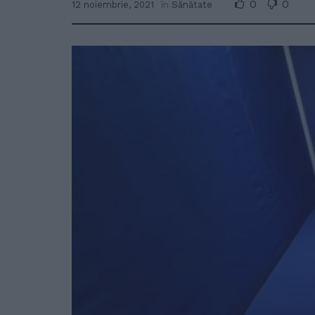
0
0
12 noiembrie, 2021
în
Sănătate