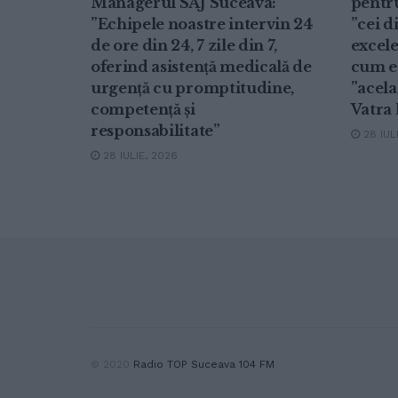
Managerul SAJ Suceava:
pentru
”Echipele noastre intervin 24
”cei d
de ore din 24, 7 zile din 7,
excele
oferind asistență medicală de
cum es
urgență cu promptitudine,
”acela
competență și
Vatra
responsabilitate”
28 IUL
28 IULIE, 2026
© 2020
Radio TOP Suceava 104 FM