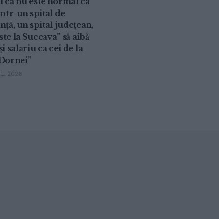
 că nu este normal ca
intr-un spital de
nță, un spital județean,
te la Suceava” să aibă
și salariu ca cei de la
 Dornei”
IE, 2026