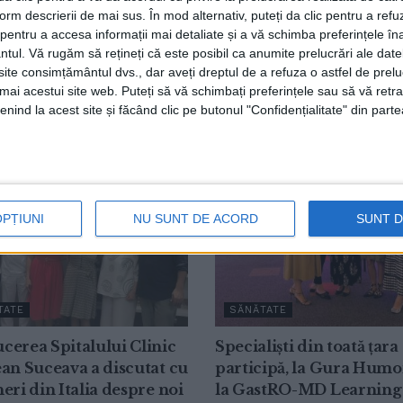
form descrierii de mai sus. În mod alternativ, puteți da clic pentru a refu
entru a accesa informații mai detaliate și a vă schimba preferințele în
ntul.
Vă rugăm să rețineți că este posibil ca anumite prelucrări ale date
”Dorna Medical”
te consimțământul dvs., dar aveți dreptul de a refuza o astfel de prelu
umai acestui site web. Puteți să vă schimbați preferințele sau să vă ret
nind la acest site și făcând clic pe butonul "Confidențialitate" din parte
OPȚIUNI
NU SUNT DE ACORD
SUNT 
TATE
SĂNĂTATE
erea Spitalului Clinic
Specialiști din toată țara
an Suceava a discutat cu
participă, la Gura Humo
eri din Italia despre noi
la GastRO-MD Learning 