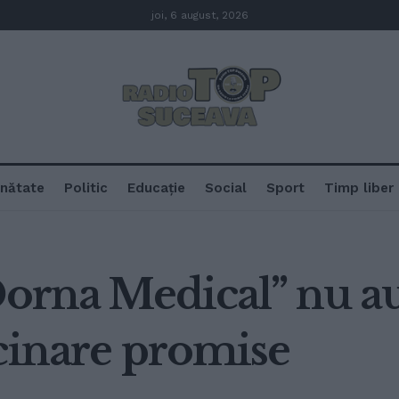
joi, 6 august, 2026
nătate
Politic
Educație
Social
Sport
Timp liber
Dorna Medical” nu a
ccinare promise