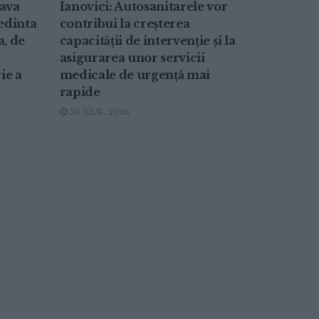
eava
Ianovici: Autosanitarele vor
edinta
contribui la creșterea
a, de
capacității de intervenție și la
asigurarea unor servicii
ie a
medicale de urgență mai
rapide
30 IULIE, 2026