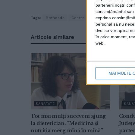
partenerii noștri con
consimțământul sau p
exprima consimțămâ
Tags:
Bethesda
Centre de vaccinare
Suceava
personal să nu necesi
dvs. se vor aplica n
Articole
similare
în orice moment, reve
web.
MAI MULTE 
SĂNĂTATE
SĂNĂ
Tot mai mulți suceveni ajung
Conduc
la dietetician. ”Medicina și
Județe
nutriția merg mînă în mînă”
parten