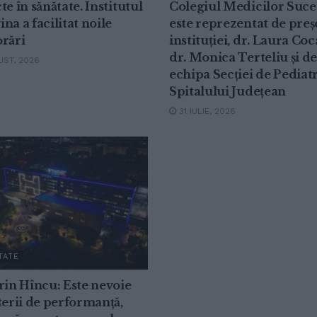
te în sănătate. Institutul
Colegiul Medicilor Suc
na a facilitat noile
este reprezentat de preș
rări
instituției, dr. Laura Coc
dr. Monica Terteliu și de
ST, 2026
echipa Secției de Pediatr
Spitalului Județean
31 IULIE, 2026
TATE
rin Hîncu: Este nevoie
terii de performanță,