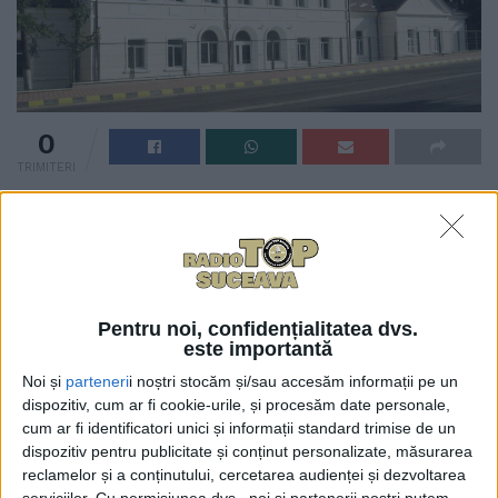
0
TRIMITERI
Centrul de evaluare și tratare a pacienților Covid de
la Spitalul Județean Suceava va fi funcțional, cel mai
probabil, de la jumătatea săptămînii viitoare.
Managerul Spitalului Județean, medicul cardiolog
Alexandru Calancea, a spus că pacienții testați
Pentru noi, confidențialitatea dvs.
pozitiv vor fi consultați de medici și asistenți de la
este importantă
secțiile Spitalului Vechi, adică Infecțioase,
Noi și
parteneri
i noștri stocăm și/sau accesăm informații pe un
Pneumologie, Dermatologie și Geriatrie. Persoanele
dispozitiv, cum ar fi cookie-urile, și procesăm date personale,
cum ar fi identificatori unici și informații standard trimise de un
care vor avea nevoie de internare de zi vor fi cazate la
dispozitiv pentru publicitate și conținut personalizate, măsurarea
secțiile Dermatologie și Geriatrie, care acum sînt
reclamelor și a conținutului, cercetarea audienței și dezvoltarea
goale.
serviciilor.
Cu permisiunea dvs., noi și partenerii noștri putem