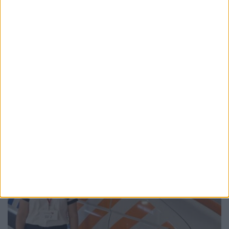
SĂNĂTATE
Încă trei autosanitare pentru Serviciul
Județean de Ambulanță Suceava. Mihaela
Ianovici: Autosanitarele vor contribui la
creșterea capacității de intervenție și la
asigurarea unor servicii medicale de
urgență mai rapide
30 IULIE, 2026