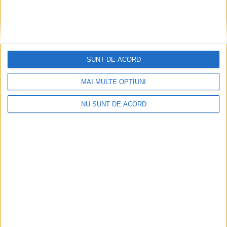
Conducerea Spitalului Clinic Județean
Suceava a discutat cu parteneri din Italia
despre noi proiecte în sănătate. Institutul
Bucovina a facilitat noile colaborări
3 AUGUST, 2026
SUNT DE ACORD
MAI MULTE OPȚIUNI
NU SUNT DE ACORD
SĂNĂTATE