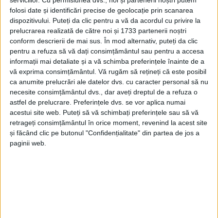
folosi date și identificări precise de geolocație prin scanarea
dispozitivului. Puteți da clic pentru a vă da acordul cu privire la
Tags:
Alexandru Calancea
centru de evaluare
prelucrarea realizată de către noi și 1733 partenerii noștri
conform descrierii de mai sus. În mod alternativ, puteți da clic
Spitalul Județean Suceava
pentru a refuza să vă dați consimțământul sau pentru a accesa
informații mai detaliate și a vă schimba preferințele înainte de a
vă exprima consimțământul.
Vă rugăm să rețineți că este posibil
Articole
similare
ca anumite prelucrări ale datelor dvs. cu caracter personal să nu
necesite consimțământul dvs., dar aveți dreptul de a refuza o
astfel de prelucrare. Preferințele dvs. se vor aplica numai
acestui site web. Puteți să vă schimbați preferințele sau să vă
retrageți consimțământul în orice moment, revenind la acest site
și făcând clic pe butonul "Confidențialitate" din partea de jos a
paginii web.