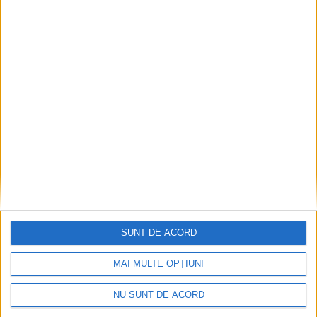
SĂNĂTATE
Peste 174 de milioane de lei, plăți PNRR
pentru sănătate. Frasin, printre localitățile
care primesc bani
7 AUGUST, 2026
SUNT DE ACORD
MAI MULTE OPȚIUNI
NU SUNT DE ACORD
SĂNĂTATE