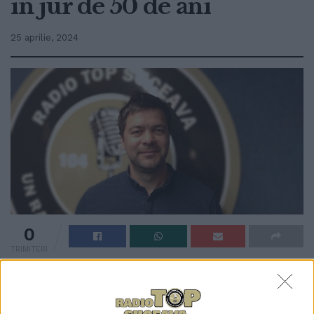
în jur de 50 de ani
25 aprilie, 2024
0
TRIMITERI
De regulă, într-o zi, Compartimentul de Cardiologie
Intervențională din cadrul Spitalului Clinic Județean
Suceava intervine în cazul a cinci bolnavi cronici. În