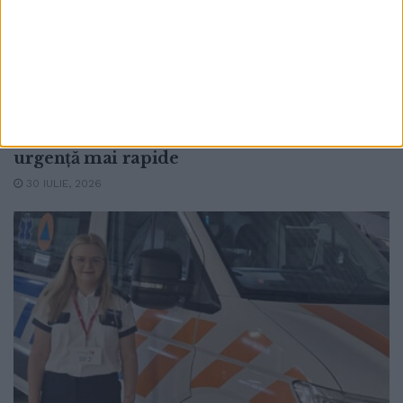
SĂNĂTATE
Încă trei autosanitare pentru Serviciul
Județean de Ambulanță Suceava. Mihaela
Ianovici: Autosanitarele vor contribui la
creșterea capacității de intervenție și la
asigurarea unor servicii medicale de
urgență mai rapide
30 IULIE, 2026