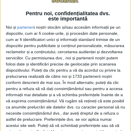
ceea ce privește urgențele sînt cam cîte șapte pe
săptămînă. Într-o emisiune la Radio Top, șeful
Pentru noi, confidențialitatea dvs.
este importantă
compartimentului, doctorul Paul Turcoman, a mai
Noi și
parteneri
i noștri stocăm și/sau accesăm informații pe un
spus: ”Sînt în jur de șapte urgențe pe săptămînă, dar
dispozitiv, cum ar fi cookie-urile, și procesăm date personale,
sînt și zile în care am avut și patru-cinci urgențe pe
cum ar fi identificatori unici și informații standard trimise de un
zi, iar după aia două-trei zile nu avem nici una”.
dispozitiv pentru publicitate și conținut personalizate, măsurarea
Domnul Turcoman este îngrijorat pentru că a scăzut
reclamelor și a conținutului, cercetarea audienței și dezvoltarea
serviciilor.
Cu permisiunea dvs., noi și partenerii noștri putem
vîrsta pacienților, spunînd: ”Îngrijorător este faptul că
folosi date și identificări precise de geolocație prin scanarea
începe să scadă vîrsta celor care vin cu infarct
dispozitivului. Puteți da clic pentru a vă da acordul cu privire la
miocardic acut. Am avut și un caz de 22 de ani, a fost
prelucrarea realizată de către noi și 1733 partenerii noștri
o excepție, discutăm de o tînără de 22 de ani chiar
conform descrierii de mai sus. În mod alternativ, puteți da clic
fără factori de risc, nu fuma, nu consuma alcool, nu
pentru a refuza să vă dați consimțământul sau pentru a accesa
informații mai detaliate și a vă schimba preferințele înainte de a
avea diabet. A venit cu un tablou clinic perfect de
vă exprima consimțământul.
Vă rugăm să rețineți că este posibil
infarct miocardic”.
ca anumite prelucrări ale datelor dvs. cu caracter personal să nu
necesite consimțământul dvs., dar aveți dreptul de a refuza o
Doctorul Turcoman a adăugat: ”Cei mai mulți
astfel de prelucrare. Preferințele dvs. se vor aplica numai
pacienți în ultima vreme au fost în jurul vîrstei de 50
acestui site web. Puteți să vă schimbați preferințele sau să vă