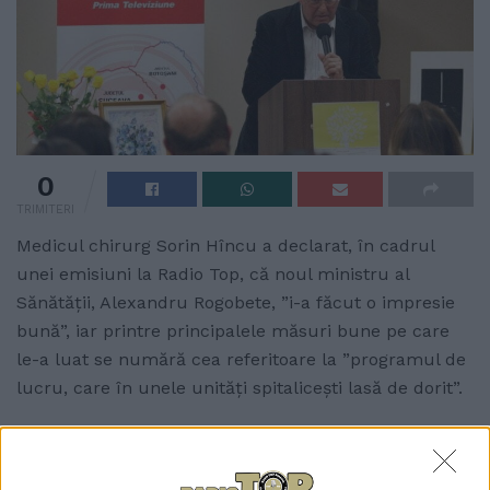
0
TRIMITERI
Medicul chirurg Sorin Hîncu a declarat, în cadrul
unei emisiuni la Radio Top, că noul ministru al
Sănătății, Alexandru Rogobete, ”i-a făcut o impresie
bună”, iar printre principalele măsuri bune pe care
le-a luat se numără cea referitoare la ”programul de
lucru, care în unele unități spitalicești lasă de dorit”.
Domnul Hîncu, fost director al Spitalului
Județean Suceava și fost președinte al Colegiului