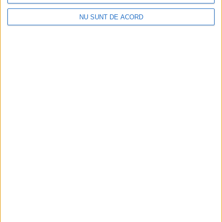
NU SUNT DE ACORD
SĂNĂTATE
Tot mai mulți suceveni ajung la dietetician.
”Medicina și nutriția merg mînă în mînă”
5 AUGUST, 2026