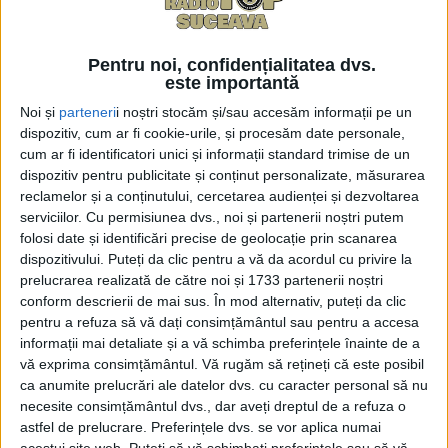
Medicilor Suceava, și-a motivat părerea despre
ministrul Rogobete: ”În primul rînd, pentru că este
un medic tînăr, se spune că ar fi chiar rezident, nu
Pentru noi, confidențialitatea dvs.
știu exact, foarte implicat, și care în timp scurt a
este importantă
făcut mult mai mult pentru sistemul sanitar față de
Noi și
parteneri
i noștri stocăm și/sau accesăm informații pe un
cît a făcut vechiul ministru într-un mandat și ceva. Și
dispozitiv, cum ar fi cookie-urile, și procesăm date personale,
cum ar fi identificatori unici și informații standard trimise de un
prin ceea ce spune, bănuiesc că în continuare se vor
dispozitiv pentru publicitate și conținut personalizate, măsurarea
întîmpla niște lucruri bune în sistemul sanitar – ca
reclamelor și a conținutului, cercetarea audienței și dezvoltarea
organizare, ca supraveghere, și totul pentru bunul
serviciilor.
Cu permisiunea dvs., noi și partenerii noștri putem
tratament al oamenilor bolnavi”.
folosi date și identificări precise de geolocație prin scanarea
dispozitivului. Puteți da clic pentru a vă da acordul cu privire la
Referitor la măsurile luate de ministrul Alexandru
prelucrarea realizată de către noi și 1733 partenerii noștri
conform descrierii de mai sus. În mod alternativ, puteți da clic
Rogobete pînă acum, Sorin Hîncu consideră că una
pentru a refuza să vă dați consimțământul sau pentru a accesa
care iese în evidență se referă la ”programul de
informații mai detaliate și a vă schimba preferințele înainte de a
lucru, pentru că în unele unități spitalicești lasă de
vă exprima consimțământul.
Vă rugăm să rețineți că este posibil
dorit”. A spus medicul sucevean: ”Competiția nu ar
ca anumite prelucrări ale datelor dvs. cu caracter personal să nu
necesite consimțământul dvs., dar aveți dreptul de a refuza o
trebui să fie între privat și asistența la stat și, mai
astfel de prelucrare. Preferințele dvs. se vor aplica numai
ales, plimbatul pacienților de la stat la privat nu se