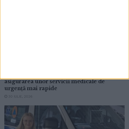
SĂNĂTATE
Încă trei autosanitare pentru Serviciul
Județean de Ambulanță Suceava. Mihaela
Ianovici: Autosanitarele vor contribui la
creșterea capacității de intervenție și la
asigurarea unor servicii medicale de
urgență mai rapide
30 IULIE, 2026