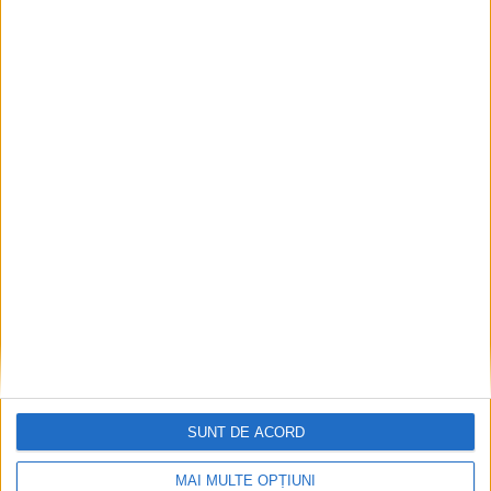
SĂNĂTATE
Peste 174 de milioane de lei, plăți PNRR
pentru sănătate. Frasin, printre localitățile
care primesc bani
7 AUGUST, 2026
SUNT DE ACORD
MAI MULTE OPȚIUNI