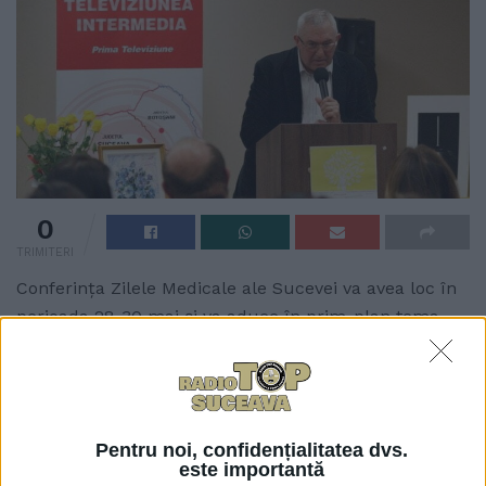
0
TRIMITERI
Conferința Zilele Medicale ale Sucevei va avea loc în
perioada 28-30 mai și va aduce în prim-plan tema
”Obezitatea și patologiile asociate”. Evenimentul este
organizat de Colegiul Medicilor Suceava, în
parteneriat cu Facultatea de Medicină și Științe
Biologice din cadrul Universității ”Ștefan cel Mare”
Pentru noi, confidențialitatea dvs.
Suceava.
este importantă