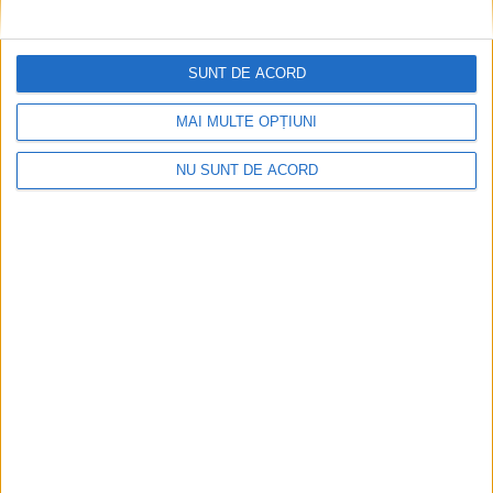
SUNT DE ACORD
MAI MULTE OPȚIUNI
NU SUNT DE ACORD
SĂNĂTATE
Specialiști din toată țara participă, la Gura
Humorului, la GastRO-MD Learning Days.
Colegiul Medicilor Suceava este
reprezentat de președinta instituției, dr.
Laura Coca, de dr. Monica Terteliu și de
echipa Secției de Pediatrie a Spitalului