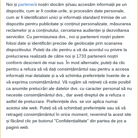
Noi și
parteneri
i noștri stocăm și/sau accesăm informații pe un
În cadrul unei emisiuni la Radio Top, medicul
dispozitiv, cum ar fi cookie-urile, și procesăm date personale,
chirurg Sorin Hîncu, fost președinte al Colegiului
cum ar fi identificatori unici și informații standard trimise de un
Medicilor Suceava, care a organizat douăsprezece
dispozitiv pentru publicitate și conținut personalizate, măsurarea
astfel de evenimente, a declarat: ”Mă bucur că
reclamelor și a conținutului, cercetarea audienței și dezvoltarea
serviciilor.
Cu permisiunea dvs., noi și partenerii noștri putem
această tradiție continuă. Acum sînt la a XIV-a ediție
folosi date și identificări precise de geolocație prin scanarea
și o să vedem în continuare ce rezultate sînt. Sînt
dispozitivului. Puteți da clic pentru a vă da acordul cu privire la
invitat, bineînțeles”.
prelucrarea realizată de către noi și 1733 partenerii noștri
conform descrierii de mai sus. În mod alternativ, puteți da clic
Doctorul Hîncu a precizat că tema principală diferă
pentru a refuza să vă dați consimțământul sau pentru a accesa
de la un an la altul și că manifestarea include și
informații mai detaliate și a vă schimba preferințele înainte de a
vă exprima consimțământul.
Vă rugăm să rețineți că este posibil
prezentări pe alte subiecte medicale. A spus acesta:
ca anumite prelucrări ale datelor dvs. cu caracter personal să nu
”În fiecare an este altă temă principală. Variază. Sînt
necesite consimțământul dvs., dar aveți dreptul de a refuza o
și alte teme, pentru cei care vor să se prezinte cu o
astfel de prelucrare. Preferințele dvs. se vor aplica numai
lucrare ce nu are legătură cu tema principală”.
acestui site web. Puteți să vă schimbați preferințele sau să vă
retrageți consimțământul în orice moment, revenind la acest site
Evenimentul se va desfășura la Complex Prestige
și făcând clic pe butonul "Confidențialitate" din partea de jos a
paginii web.
Plaza și la sediul facultății și va reuni medici, cadre
universitare și cercetători din mai multe specialități.