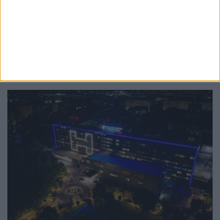
120 de ani de la înființarea serviciului de
ambulanță. Managerul SAJ Suceava:
”Echipele noastre intervin 24 de ore din 24,
7 zile din 7, oferind asistență medicală de
urgență cu promptitudine, competență și
responsabilitate”
28 IULIE, 2026