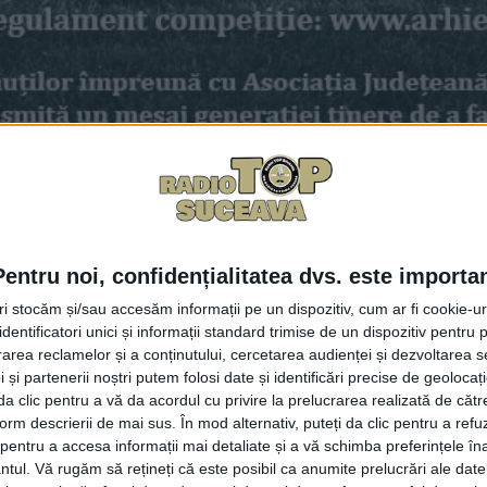
Facebook
Trimit
Pentru noi, confidențialitatea dvs. este importa
 de fotbal pentru tinerii din Parohiile Arhiepiscopiei Sucevei
tri stocăm și/sau accesăm informații pe un dispozitiv, cum ar fi cookie-u
de Fotbal, condusă de Ciprian Anton, s-au înscris 48 de echip
dentificatori unici și informații standard trimise de un dispozitiv pentru p
 consultat pe site-ul Arhiepiscopiei. În Regulament se specifică
rea reclamelor și a conținutului, cercetarea audienței și dezvoltarea ser
nervii pe teren și faulturile grosolane care pun în pericol sănătat
 și partenerii noștri putem folosi date și identificări precise de geoloca
i da clic pentru a vă da acordul cu privire la prelucrarea realizată de cătr
Fotbal își propun ca prin acest proiect să transmită un mesaj 
form descrierii de mai sus. În mod alternativ, puteți da clic pentru a refu
 pe internet și pe telefon dăunează grav sănătății și dezvoltăr
entru a accesa informații mai detaliate și a vă schimba preferințele în
ntul.
Vă rugăm să rețineți că este posibil ca anumite prelucrări ale date