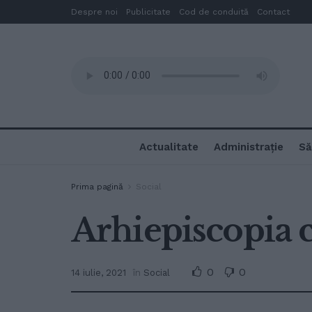
Despre noi
Publicitate
Cod de conduită
Contact
Actualitate
Administrație
Să
Prima pagină
Social
Arhiepiscopia c
0
0
14 iulie, 2021
în
Social