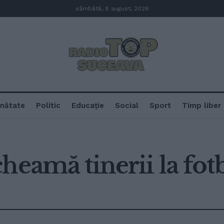
sâmbătă, 8 august, 2026
nătate
Politic
Educație
Social
Sport
Timp liber
heamă tinerii la fot