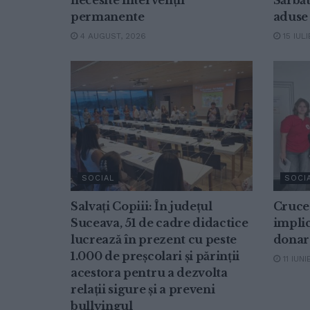
permanente
aduse 
4 AUGUST, 2026
15 IULI
SOCIAL
SOCI
Salvați Copiii: În județul
Cruce
Suceava, 51 de cadre didactice
implic
lucrează în prezent cu peste
donar
1.000 de preșcolari și părinții
11 IUNI
acestora pentru a dezvolta
relații sigure și a preveni
bullyingul