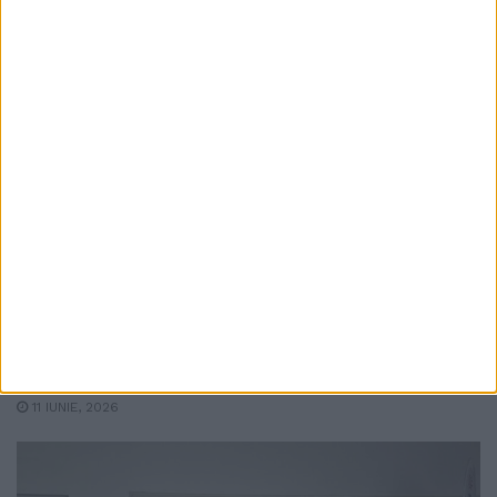
SOCIAL
Salvați Copiii: În județul Suceava, 51 de
cadre didactice lucrează în prezent cu peste
1.000 de preșcolari și părinții acestora
pentru a dezvolta relații sigure și a preveni
bullyingul
11 IUNIE, 2026