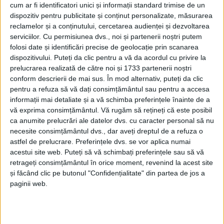
drept obiective incluziunea socială, egalitatea de
cum ar fi identificatori unici și informații standard trimise de un
șanse și combaterea violenței în familie. Despre
dispozitiv pentru publicitate și conținut personalizate, măsurarea
reclamelor și a conținutului, cercetarea audienței și dezvoltarea
aceste lucruri s-a discutat la ședința anuală de lucru
serviciilor.
Cu permisiunea dvs., noi și partenerii noștri putem
a Adunării Eparhiale a Arhiepiscopiei Sucevei și
folosi date și identificări precise de geolocație prin scanarea
Rădăuților. În cadrul ședinței s-a prezentat bilanțul
dispozitivului. Puteți da clic pentru a vă da acordul cu privire la
întregii activități a eparhiei în anul 2021. Anul trecut,
prelucrarea realizată de către noi și 1733 partenerii noștri
conform descrierii de mai sus. În mod alternativ, puteți da clic
Sectorul
Social Filantropic, coordonat de
pentru a refuza să vă dați consimțământul sau pentru a accesa
arhimandritul Iustin Tănase, a desfășurat numeroase
informații mai detaliate și a vă schimba preferințele înainte de a
proiecte de caritate, în cadrul cărora au fost
vă exprima consimțământul.
Vă rugăm să rețineți că este posibil
efectuate 4.723 intervenții pentru copii și familii
ca anumite prelucrări ale datelor dvs. cu caracter personal să nu
aflate în dificultate, persoane vîrstnice și persoane cu
necesite consimțământul dvs., dar aveți dreptul de a refuza o
astfel de prelucrare. Preferințele dvs. se vor aplica numai
dizabilități, și au fost oferite ajutoare materiale și
acestui site web. Puteți să vă schimbați preferințele sau să vă
financiare în valoare de 803.962 lei. Printre
retrageți consimțământul în orice moment, revenind la acest site
campaniile derulate anul trecut se numără „Dar spre
și făcând clic pe butonul "Confidențialitate" din partea de jos a
Înviere!”, „Sînge pentru România”, „Pentru prima dată
paginii web.
la mare”, „Ghiozdanul bucuriei” și, „Un Crăciun
pentru fiecare”. În cadrul protopopiatelor, parohiilor și
mănăstirilor din Arhiepiscopia Sucevei și Rădăuților