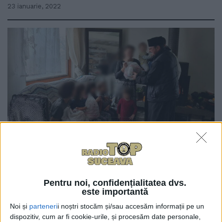
23 ianuarie, 2022
0
TRIMITERI
Arhiepiscopia Sucevei și Rădăuților este hotărîtă să
Pentru noi, confidențialitatea dvs.
dezvolte rețeaua de îngrijire la domiciliu la nivelul
este importantă
fiecărei așezări urbane din județul nostru. Totodată,
Noi și
parteneri
i noștri stocăm și/sau accesăm informații pe un
arhiepiscopia dorește înființarea unei asociații avînd
dispozitiv, cum ar fi cookie-urile, și procesăm date personale,