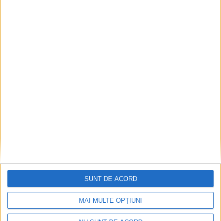
SOCIAL
Tichete sociale în valoare de 250 de lei,
pentru 36.000 de pensionari suceveni cu
pensii minime. Tichetele pentru Sărbătorile
de Iarnă vor fi aduse acasă de poștași
SUNT DE ACORD
15 IULIE, 2026
MAI MULTE OPȚIUNI