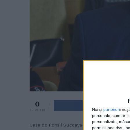
0
Trimite pe 
Noi și
parteneri
i noș
TRIMITERI
personale, cum ar fi i
personalizate, măsura
Casa de Pensii Suceava a demarat operațiunea 
permisiunea dvs., noi