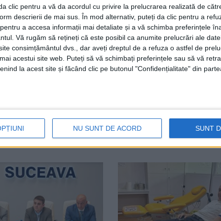
ul instituției, Constantin Boliacu, a comunicat că biletele s
i da clic pentru a vă da acordul cu privire la prelucrarea realizată de cătr
a și Pucioasa. El a precizat că listele cu numărul biletel
form descrierii de mai sus. În mod alternativ, puteți da clic pentru a refu
entru a accesa informații mai detaliate și a vă schimba preferințele în
 pe pagina de internet cjpsv.ro. Persoanele beneficiare ale bi
ntul.
Vă rugăm să rețineți că este posibil ca anumite prelucrări ale date
rimitere-formular în regim special de la medic şi cu actul d
te consimțământul dvs., dar aveți dreptul de a refuza o astfel de prelu
uat la parterul instituției. Doar în cazuri excepționale, bile
umai acestui site web. Puteți să vă schimbați preferințele sau să vă ret
nind la acest site și făcând clic pe butonul "Confidențialitate" din parte
Suceava
OPȚIUNI
NU SUNT DE ACORD
SUNT 