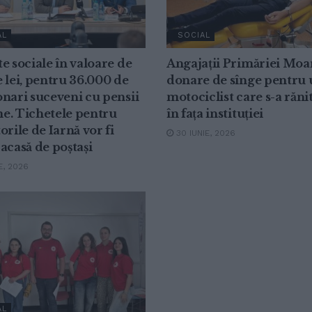
AL
SOCIAL
e sociale în valoare de
Angajații Primăriei Moa
 lei, pentru 36.000 de
donare de sînge pentru 
nari suceveni cu pensii
motociclist care s-a răni
e. Tichetele pentru
în fața instituției
orile de Iarnă vor fi
30 IUNIE, 2026
acasă de poștași
E, 2026
AL