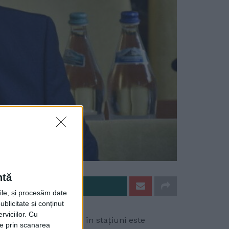
ntă
e pe Whatsapp
rile, și procesăm date
ublicitate și conținut
viciilor.
Cu
a III-a, iar plecarea în stațiuni este
ție prin scanarea