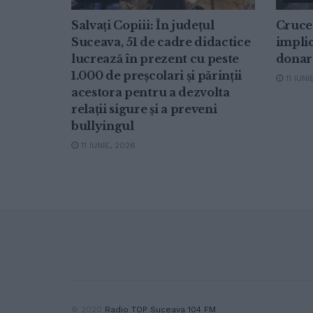
Salvați Copiii: În județul
Cruce
Suceava, 51 de cadre didactice
implic
lucrează în prezent cu peste
donar
1.000 de preșcolari și părinții
11 IUNI
acestora pentru a dezvolta
relații sigure și a preveni
bullyingul
11 IUNIE, 2026
© 2020
Radio TOP Suceava 104 FM