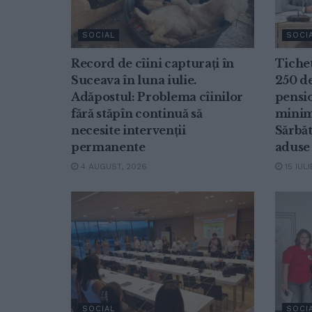
SOCIAL
SOCI
Record de cîini capturați în
Tichet
Suceava în luna iulie.
250 de
Adăpostul: Problema cîinilor
pensio
fără stăpîn continuă să
minim
necesite intervenții
Sărbăt
permanente
aduse 
4 AUGUST, 2026
15 IULI
SOCIAL
SOCI