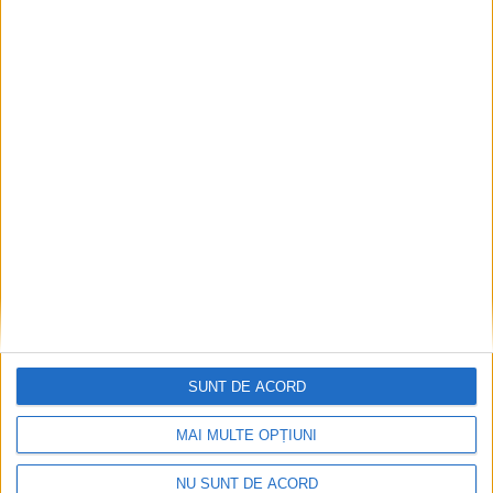
SOCIAL
Tichete sociale în valoare de 250 de lei,
pentru 36.000 de pensionari suceveni cu
pensii minime. Tichetele pentru Sărbătorile
de Iarnă vor fi aduse acasă de poștași
SUNT DE ACORD
15 IULIE, 2026
MAI MULTE OPȚIUNI
NU SUNT DE ACORD