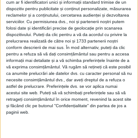
cum ar fi identificatori unici și informații standard trimise de un
principală a fost monitorizarea prețurilor și a calității
dispozitiv pentru publicitate și conținut personalizate, măsurarea
produselor și serviciilor, cu accent pe protejarea
reclamelor și a conținutului, cercetarea audienței și dezvoltarea
drepturilor consumatorilor vîrstnici.
serviciilor.
Cu permisiunea dvs., noi și partenerii noștri putem
folosi date și identificări precise de geolocație prin scanarea
În cadrul discuțiilor au fost prezentate recomandări
dispozitivului. Puteți da clic pentru a vă da acordul cu privire la
prelucrarea realizată de către noi și 1733 partenerii noștri
pentru cumpărăturile online. Reprezentanții
conform descrierii de mai sus. În mod alternativ, puteți da clic
Protecției Consumatorilor au atras atenția asupra
pentru a refuza să vă dați consimțământul sau pentru a accesa
importanței verificării identității comerciantului, citirii
informații mai detaliate și a vă schimba preferințele înainte de a
politicii de retur și a condițiilor de garanție, precum
vă exprima consimțământul.
Vă rugăm să rețineți că este posibil
și asupra riscurilor achizițiilor de pe site-uri din afara
ca anumite prelucrări ale datelor dvs. cu caracter personal să nu
necesite consimțământul dvs., dar aveți dreptul de a refuza o
Uniunii Europene, unde returnarea produselor sau
astfel de prelucrare. Preferințele dvs. se vor aplica numai
recuperarea banilor poate fi mult mai dificilă.
acestui site web. Puteți să vă schimbați preferințele sau să vă
retrageți consimțământul în orice moment, revenind la acest site
Totodată, membrii comitetului au semnalat
și făcând clic pe butonul "Confidențialitate" din partea de jos a
probleme precum produsele comandate online care
paginii web.
nu corespund descrierii, dificultatea înțelegerii
contractelor și facturilor la utilități, dar și
dimensiunea prea mică a caracterelor de pe