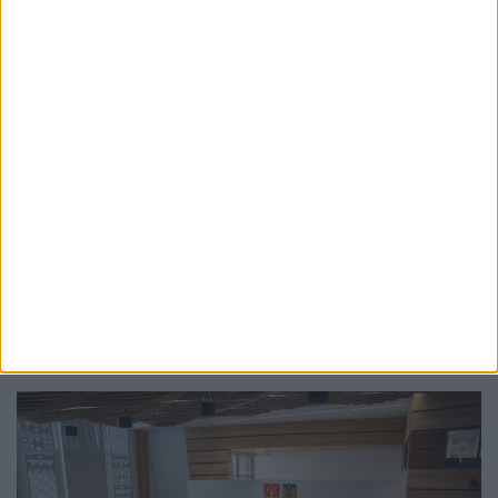
SOCIAL
Crucea Roșie Suceava, implicată într-o
campanie de donare de sînge
11 IUNIE, 2026