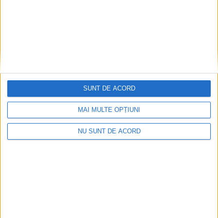
15 IULIE, 2026
SUNT DE ACORD
MAI MULTE OPȚIUNI
NU SUNT DE ACORD
SOCIAL
Angajații Primăriei Moara, donare de sînge
pentru un motociclist care s-a rănit chiar în
fața instituției
30 IUNIE, 2026