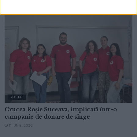
11 IUNIE, 2026
SOCIAL
Crucea Roșie Suceava, implicată într-o
campanie de donare de sînge
11 IUNIE, 2026