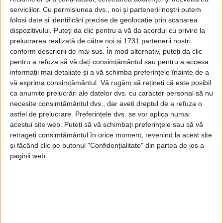
ce este posibil pentru ca femeia cu trei copii să aibă o
serviciilor.
Cu permisiunea dvs., noi și partenerii noștri putem
fîntînă în curte și o bucătărie. Într-o postare pe
folosi date și identificări precise de geolocație prin scanarea
pagina de Facebook a asociației sucevene se
dispozitivului. Puteți da clic pentru a vă da acordul cu privire la
prelucrarea realizată de către noi și 1731 partenerii noștri
arată: „Dumnezeu a trimis un om
conform descrierii de mai sus. În mod alternativ, puteți da clic
mărinimos, pe Ciprian, înconjurat de alți oameni cu
pentru a refuza să vă dați consimțământul sau pentru a accesa
inimă mare, care cu banii lor au construit o fîntînă și
informații mai detaliate și a vă schimba preferințele înainte de a
au zidit o bucătărie nouă, complet utilată și dotată,
vă exprima consimțământul.
Vă rugăm să rețineți că este posibil
pentru familia greu încercată”. De curînd, preotul
ca anumite prelucrări ale datelor dvs. cu caracter personal să nu
necesite consimțământul dvs., dar aveți dreptul de a refuza o
Remus Cojocar a mers împreună cu mai mulți tineri
astfel de prelucrare. Preferințele dvs. se vor aplica numai
voluntari la Baineț, unde a sfințit fîntîna și bucătăria.
acestui site web. Puteți să vă schimbați preferințele sau să vă
Părintele a dăruit familiei o icoană cu Maica
retrageți consimțământul în orice moment, revenind la acest site
Domnului „Pantanassa”.
și făcând clic pe butonul "Confidențialitate" din partea de jos a
paginii web.
Tags:
ATOS
Mușenița
preotul Remus Cojocar
voluntari
Articole
similare