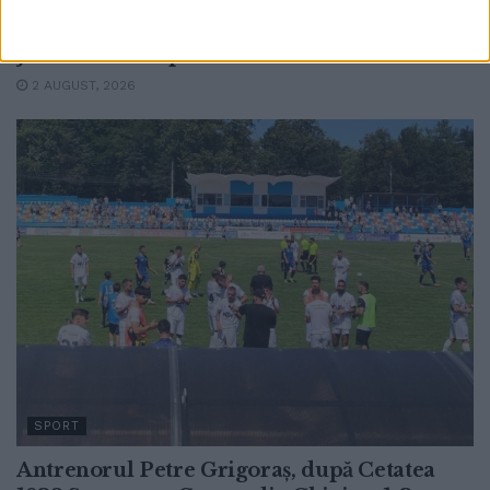
handbal masculin. Jucătorul USV Botond
Balazs a fost desemnat handbalistul
Jocurilor Europene Universitare
2 AUGUST, 2026
SPORT
Antrenorul Petre Grigoraș, după Cetatea