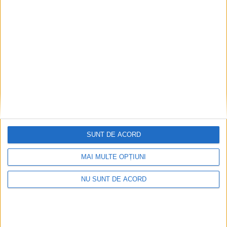
7 AUGUST, 2026
SUNT DE ACORD
MAI MULTE OPȚIUNI
SPORT
NU SUNT DE ACORD
Handbaliștii suceveni care au cîștigat
pentru a V-a oară titlul de campioni
europeni universitari vor fi premiați de
ministrul Educației, Mihai Dimian