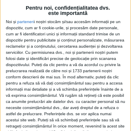
-
+
1
of 1
Pentru noi, confidențialitatea dvs.
este importantă
Noi și
parteneri
i noștri stocăm și/sau accesăm informații pe un
dispozitiv, cum ar fi cookie-urile, și procesăm date personale,
cum ar fi identificatori unici și informații standard trimise de un
dispozitiv pentru publicitate și conținut personalizate, măsurarea
reclamelor și a conținutului, cercetarea audienței și dezvoltarea
Consiliul Județean Suceava a semnat, astăzi, la
serviciilor.
Cu permisiunea dvs., noi și partenerii noștri putem
Palatul Administrativ, un nou contract de finanțare,
folosi date și identificări precise de geolocație prin scanarea
dispozitivului. Puteți da clic pentru a vă da acordul cu privire la
în baza Legii nr. 350/2005, cu Rugby Club Gura
prelucrarea realizată de către noi și 1733 partenerii noștri
Humorului. RC Gura Humorului este singura echipă
conform descrierii de mai sus. În mod alternativ, puteți da clic
din județul Suceava care evoluează în Liga de Rugby
pentru a refuza să vă dați consimțământul sau pentru a accesa
Kaufland, primul eșalon valoric al rugbyului
informații mai detaliate și a vă schimba preferințele înainte de a
vă exprima consimțământul.
Vă rugăm să rețineți că este posibil
românesc. Finanțarea acordată de Consiliul Județean
ca anumite prelucrări ale datelor dvs. cu caracter personal să nu
Suceava pentru proiectul „Rugby în Bucovina –
necesite consimțământul dvs., dar aveți dreptul de a refuza o
Vizibilitate, Dezvoltare și Implicare” este în valoare de
astfel de prelucrare. Preferințele dvs. se vor aplica numai
415.000 de lei.
acestui site web. Puteți să vă schimbați preferințele sau să vă
retrageți consimțământul în orice moment, revenind la acest site