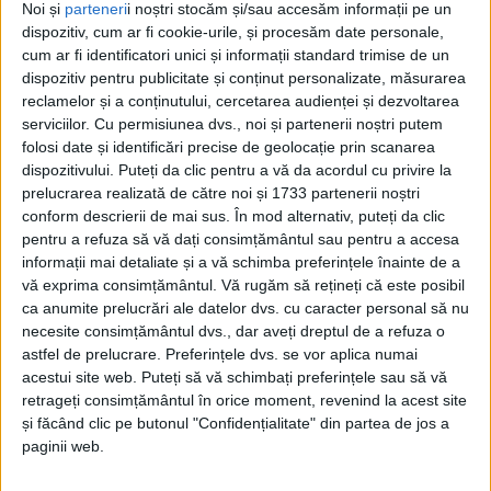
Noi și
parteneri
i noștri stocăm și/sau accesăm informații pe un
național obținut de echipa U14 în cadrul Circuitului
dispozitiv, cum ar fi cookie-urile, și procesăm date personale,
Național de Mini Rugby 2026. Proiectul este
cum ar fi identificatori unici și informații standard trimise de un
implementat de Fundația Te Aud România cu
dispozitiv pentru publicitate și conținut personalizate, măsurarea
sprijinul Fundației Dacia pentru România, Banca
reclamelor și a conținutului, cercetarea audienței și dezvoltarea
serviciilor.
Cu permisiunea dvs., noi și partenerii noștri putem
Comercială Română și Rentrop & Straton.
folosi date și identificări precise de geolocație prin scanarea
dispozitivului. Puteți da clic pentru a vă da acordul cu privire la
Mai mult decît un program sportiv, Rugby pentru
prelucrarea realizată de către noi și 1733 partenerii noștri
Toți continuă să ofere copiilor și tinerilor din Gura
conform descrierii de mai sus. În mod alternativ, puteți da clic
Humorului oportunități de dezvoltare personală,
pentru a refuza să vă dați consimțământul sau pentru a accesa
informații mai detaliate și a vă schimba preferințele înainte de a
educațională și profesională prin intermediul
vă exprima consimțământul.
Vă rugăm să rețineți că este posibil
sportului. În cadrul acestei ediții, proiectul a implicat
ca anumite prelucrări ale datelor dvs. cu caracter personal să nu
direct 60 de tineri cu vîrste cuprinse între 12 și 18 ani,
necesite consimțământul dvs., dar aveți dreptul de a refuza o
legitimați în cadrul Clubului Sportiv Școlar Gura
astfel de prelucrare. Preferințele dvs. se vor aplica numai
acestui site web. Puteți să vă schimbați preferințele sau să vă
Humorului, înscriși la secția de rugby a instituției, la
retrageți consimțământul în orice moment, revenind la acest site
categoriile U12, U14, U16 și U18.
și făcând clic pe butonul "Confidențialitate" din partea de jos a
paginii web.
Pe parcursul celor 9 luni de implementare, au fost
organizate 363 de antrenamente sportive susținute