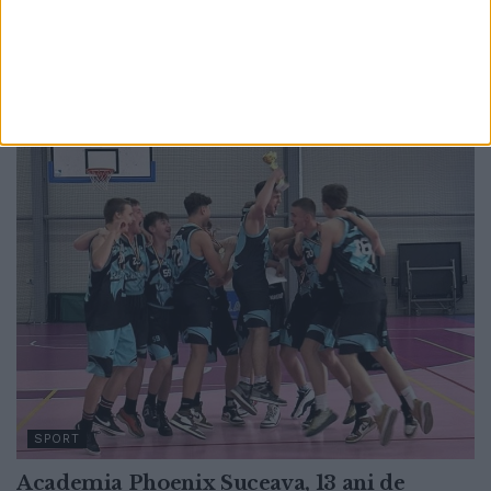
la ASA Târgu Mureș. Cetatea: ”O evoluție
solidă și foarte determinată a băieților
noștri”
8 AUGUST, 2026
SPORT
Academia Phoenix Suceava, 13 ani de