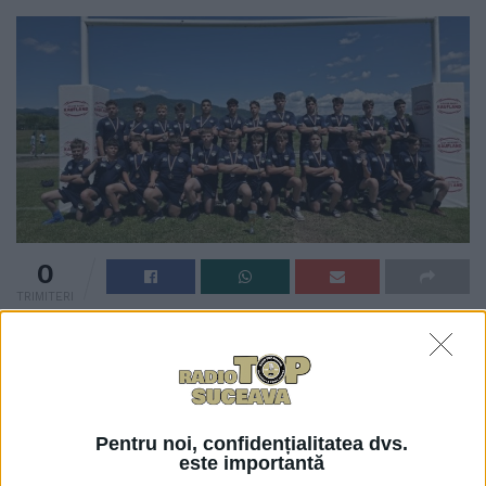
0
TRIMITERI
După nouă luni de antrenamente, competiții și
activități educaționale, programul Rugby pentru Toți,
încheie cea de-a IX-a ediție cu rezultate deosebite.
Conform Fundației Te Aud România este vorba
Pentru noi, confidențialitatea dvs.
despre 60 de tineri implicați, 363 de antrenamente
este importantă
organizate, 53 de meciuri disputate și locul III