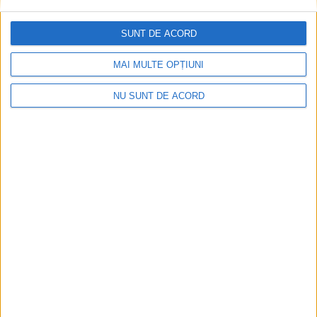
va rămîne un partener”
8 AUGUST, 2026
SUNT DE ACORD
MAI MULTE OPȚIUNI
NU SUNT DE ACORD
SPORT
Cezar Ioja, la festivitatea de premiere a
campionilor europeni universitari: Îi felicit
pe jucători și pe antrenori pentru această