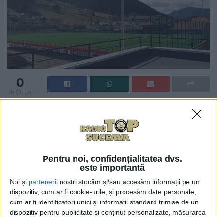
0
TRIMITERI
România va găzdui pentru prima dată o etapă de
Cupă Mondială la alergare montană. Primarul Mihăiță
Negură a spus că, pe 3 mai, Cîmpulung Moldovenesc
se va transforma în capitala alergării montane din
Pentru noi, confidențialitatea dvs.
România, odată cu deschiderea WMRA World Cup,
este importantă
circuit de alergare montană care se desfășoară în
Noi și
parteneri
i noștri stocăm și/sau accesăm informații pe un
2025 pe trei continente și în opt țări – România, Italia,
dispozitiv, cum ar fi cookie-urile, și procesăm date personale,
Polonia, SUA, China, Franța, Elveția, Slovenia.
cum ar fi identificatori unici și informații standard trimise de un
dispozitiv pentru publicitate și conținut personalizate, măsurarea