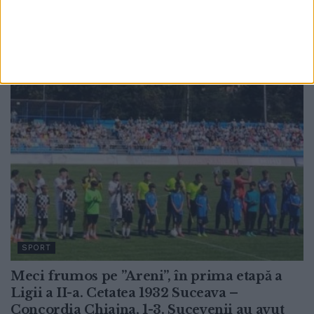
mincinos
1 AUGUST, 2026
SPORT
Meci frumos pe ”Areni”, în prima etapă a
Ligii a II-a. Cetatea 1932 Suceava –
Concordia Chiajna, 1-3. Sucevenii au avut