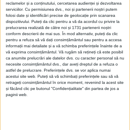
Primarul a adăugat: ”Circuitul este organizat de
reclamelor și a conținutului, cercetarea audienței și dezvoltarea
World Mountain Running Association, organism care
serviciilor.
Cu permisiunea dvs., noi și partenerii noștri putem
folosi date și identificări precise de geolocație prin scanarea
guvernează, alături de World Athletics, alergarea
dispozitivului. Puteți da clic pentru a vă da acordul cu privire la
montană la nivel global, informează organizatorii prin
prelucrarea realizată de către noi și 1731 partenerii noștri
intermediul unui comunicat de presă. Atleți de elită
conform descrierii de mai sus. În mod alternativ, puteți da clic
din 12 țări și-au anunțat deja prezența la
pentru a refuza să vă dați consimțământul sau pentru a accesa
informații mai detaliate și a vă schimba preferințele înainte de a
evenimentul care oferă premii în valoare de 7.000
vă exprima consimțământul.
Vă rugăm să rețineți că este posibil
euro”.
ca anumite prelucrări ale datelor dvs. cu caracter personal să nu
necesite consimțământul dvs., dar aveți dreptul de a refuza o
astfel de prelucrare. Preferințele dvs. se vor aplica numai
acestui site web. Puteți să vă schimbați preferințele sau să vă
Tags:
alergare montană
Cîmpulung Moldovenesc
retrageți consimțământul în orice moment, revenind la acest site
Mihăiță Negură
și făcând clic pe butonul "Confidențialitate" din partea de jos a
paginii web.
Articole
similare