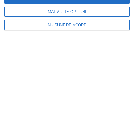
MAI MULTE OPȚIUNI
NU SUNT DE ACORD
SPORT
80.000 de lei, din partea USV, pentru
echipa de handbal masculin a universității,
care a devenit campioană europeană
universitară pentru cincea oară
8 AUGUST, 2026