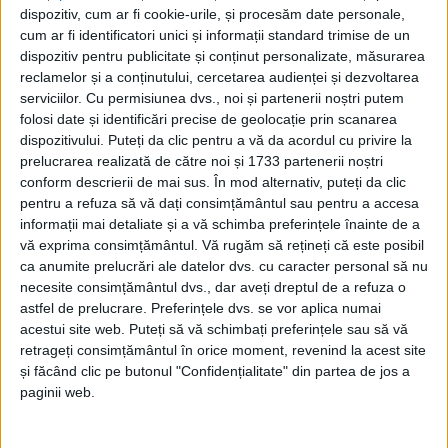
Grigore, în vîrstă de 20 de ani, li s-a alăturat și
dispozitiv, cum ar fi cookie-urile, și procesăm date personale,
coordonatorul Claudiu Lazurcă, în vîrstă de 23 de
cum ar fi identificatori unici și informații standard trimise de un
ani.
dispozitiv pentru publicitate și conținut personalizate, măsurarea
reclamelor și a conținutului, cercetarea audienței și dezvoltarea
serviciilor.
Cu permisiunea dvs., noi și partenerii noștri putem
Pentru Claudiu Lazurcă aceasta este prima
folosi date și identificări precise de geolocație prin scanarea
convocare la naționala mare a României și vine ca
dispozitivului. Puteți da clic pentru a vă da acordul cu privire la
urmare a evoluțiilor foarte bune pe care le-a avut în
prelucrarea realizată de către noi și 1733 partenerii noștri
sezonul de toamnă. Centrul sucevean este al doilea
conform descrierii de mai sus. În mod alternativ, puteți da clic
pentru a refuza să vă dați consimțământul sau pentru a accesa
cel mai bun marcator al Ligii Naționale, cu 97 de
informații mai detaliate și a vă schimba preferințele înainte de a
goluri înscrise în 15 meciuri. Primul loc în
vă exprima consimțământul.
Vă rugăm să rețineți că este posibil
clasamentul golgheterilor este ocupat de lituanianul
ca anumite prelucrări ale datelor dvs. cu caracter personal să nu
Zanas Virbauskas (CSM Bacău), cu 104 goluri, iar
necesite consimțământul dvs., dar aveți dreptul de a refuza o
astfel de prelucrare. Preferințele dvs. se vor aplica numai
podiumul este completat de brazilianul Raul Nantes
acestui site web. Puteți să vă schimbați preferințele sau să vă
Campos (CSM București), cu 87 de goluri.
retrageți consimțământul în orice moment, revenind la acest site
și făcând clic pe butonul "Confidențialitate" din partea de jos a
După un stagiu de pregătire centralizată la Mioveni,
paginii web.
selecționata condusă de George Buricea va participa,
între 3 și 5 ianuarie, la Trofeul Carpați, alături de