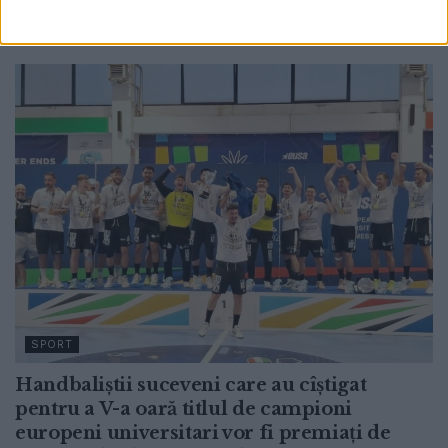
trăi în fiecare zi
7 AUGUST, 2026
SPORT
Handbaliștii suceveni care au cîștigat
pentru a V-a oară titlul de campioni
europeni universitari vor fi premiați de