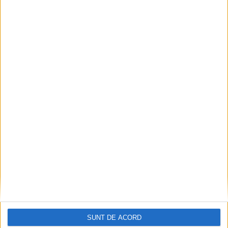
SPORT
Cezar Ioja, la festivitatea de premiere a
campionilor europeni universitari: Îi felicit
pe jucători și pe antrenori pentru această
nouă performanță, și îi asigur că
administrația județeană va rămîne alături
de ei
8 AUGUST, 2026
SUNT DE ACORD