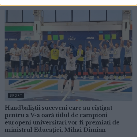
7 AUGUST, 2026
SPORT
Handbaliștii suceveni care au cîștigat
pentru a V-a oară titlul de campioni
europeni universitari vor fi premiați de
ministrul Educației, Mihai Dimian