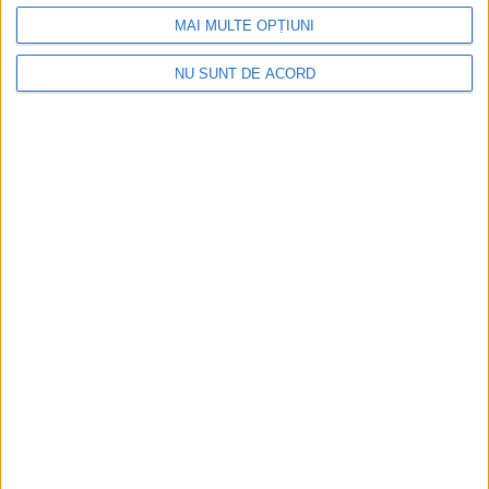
MAI MULTE OPȚIUNI
NU SUNT DE ACORD
SPORT
80.000 de lei, din partea USV, pentru
echipa de handbal masculin a universității,
care a devenit campioană europeană
universitară pentru cincea oară
8 AUGUST, 2026