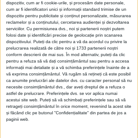
weekendul 4-6 septembrie. În runda inaugurală,
dispozitiv, cum ar fi cookie-urile, și procesăm date personale,
echipa suceveană ar fi trebuit să întîlnească pe teren
cum ar fi identificatori unici și informații standard trimise de un
dispozitiv pentru publicitate și conținut personalizate, măsurarea
propriu echipa din Sighișoara.
reclamelor și a conținutului, cercetarea audienței și dezvoltarea
serviciilor.
Cu permisiunea dvs., noi și partenerii noștri putem
Debutul CSU Suceava în campionat va avea loc în
folosi date și identificări precise de geolocație prin scanarea
etapa a II-a, în deplasare, cu Minaur Baia Mare.
dispozitivului. Puteți da clic pentru a vă da acordul cu privire la
Primul meci de pe teren propriu este programat în
prelucrarea realizată de către noi și 1733 partenerii noștri
etapa a III-a, împotriva formației SCM Timișoara.
conform descrierii de mai sus. În mod alternativ, puteți da clic
pentru a refuza să vă dați consimțământul sau pentru a accesa
Programul CSU Suceava în turul Ligii Zimbrilor 2026-
informații mai detaliate și a vă schimba preferințele înainte de a
vă exprima consimțământul.
Vă rugăm să rețineți că este posibil
2027:
ca anumite prelucrări ale datelor dvs. cu caracter personal să nu
necesite consimțământul dvs., dar aveți dreptul de a refuza o
Etapa I: CSU Suceava stă
astfel de prelucrare. Preferințele dvs. se vor aplica numai
Etapa II: Minaur Baia Mare – CSU Suceava
acestui site web. Puteți să vă schimbați preferințele sau să vă
Etapa III: CSU Suceava – SCM Timișoara
retrageți consimțământul în orice moment, revenind la acest site
Etapa IV: Dinamo București – CSU Suceava
și făcând clic pe butonul "Confidențialitate" din partea de jos a
paginii web.
Etapa V: CSU Suceava – CSM Vaslui
Etapa VI: Teutonii Ghimbav – CSU Suceava
Etapa VII: CSU Suceava – CSM Constanța