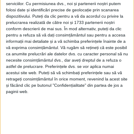
serviciilor.
Cu permisiunea dvs., noi și partenerii noștri putem
dreapta Codrin Radu, în vîrstă de 19 ani.
folosi date și identificări precise de geolocație prin scanarea
dispozitivului. Puteți da clic pentru a vă da acordul cu privire la
prelucrarea realizată de către noi și 1733 partenerii noștri
Tags:
Codrin Radu
CSU Suceava
conform descrierii de mai sus. În mod alternativ, puteți da clic
pentru a refuza să vă dați consimțământul sau pentru a accesa
naționala de handbal masculin
Sorin Grigore
informații mai detaliate și a vă schimba preferințele înainte de a
vă exprima consimțământul.
Vă rugăm să rețineți că este posibil
Articole
similare
ca anumite prelucrări ale datelor dvs. cu caracter personal să nu
necesite consimțământul dvs., dar aveți dreptul de a refuza o
astfel de prelucrare. Preferințele dvs. se vor aplica numai
acestui site web. Puteți să vă schimbați preferințele sau să vă
retrageți consimțământul în orice moment, revenind la acest site
și făcând clic pe butonul "Confidențialitate" din partea de jos a
paginii web.