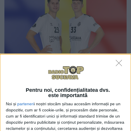
0
TRIMITERI
Doi tineri jucători de la clubul de handbal masculin
de primă ligă CSU Suceava au fost convocați la lotul
Pentru noi, confidențialitatea dvs.
național de seniori, pentru acțiunea de pregătire care
este importantă
se va desfășura între 27 decembrie și 12 ianuarie. În
Noi și
parteneri
i noștri stocăm și/sau accesăm informații pe un
această perioadă, selecționata condusă de George
dispozitiv, cum ar fi cookie-urile, și procesăm date personale,
Buricea va participa la Trofeul Carpați și la un turneu
cum ar fi identificatori unici și informații standard trimise de un
dispozitiv pentru publicitate și conținut personalizate, măsurarea
internațional în Spania. Cei doi jucători sînt extrema
reclamelor și a conținutului, cercetarea audienței și dezvoltarea
dreapta Sorin Grigore, în vîrstă de 18 ani, și interul