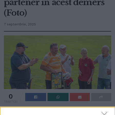
partener în acest demers
(Foto)
7 septembrie, 2025
0
TRIMITERI