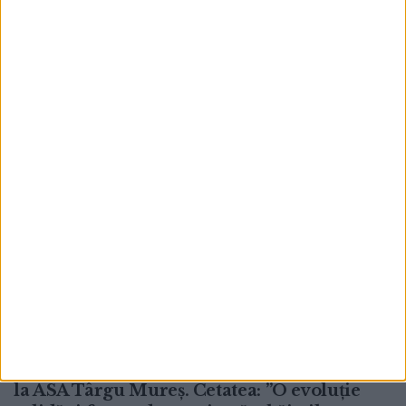
care a devenit campioană europeană
universitară pentru cincea oară
8 AUGUST, 2026
FEATURED
Cetatea 1932 Suceava, victorie în deplasare
la ASA Târgu Mureș. Cetatea: ”O evoluție