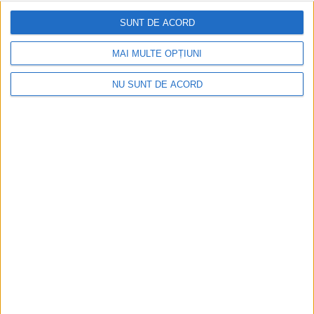
SUNT DE ACORD
MAI MULTE OPȚIUNI
NU SUNT DE ACORD
SPORT
Prima ligă de rugby: RC Gura Humorului –
Steaua București, 18-83. Stelian Simerea:
”Gura Humorului are o tradiție frumoasă
în rugby, iar administrația județeană este și
va rămîne un partener”
8 AUGUST, 2026