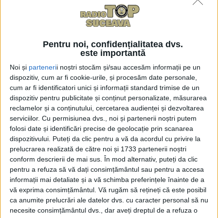
Pentru noi, confidențialitatea dvs.
este importantă
Noi și
parteneri
i noștri stocăm și/sau accesăm informații pe un
dispozitiv, cum ar fi cookie-urile, și procesăm date personale,
cum ar fi identificatori unici și informații standard trimise de un
dispozitiv pentru publicitate și conținut personalizate, măsurarea
-
+
reclamelor și a conținutului, cercetarea audienței și dezvoltarea
1
of 6
serviciilor.
Cu permisiunea dvs., noi și partenerii noștri putem
folosi date și identificări precise de geolocație prin scanarea
dispozitivului. Puteți da clic pentru a vă da acordul cu privire la
prelucrarea realizată de către noi și 1733 partenerii noștri
conform descrierii de mai sus. În mod alternativ, puteți da clic
pentru a refuza să vă dați consimțământul sau pentru a accesa
informații mai detaliate și a vă schimba preferințele înainte de a
Astăzi, la Gura Humorului, a avut loc ultimul meci
vă exprima consimțământul.
Vă rugăm să rețineți că este posibil
oficial al celui mai longeviv jucător de rugby din
ca anumite prelucrări ale datelor dvs. cu caracter personal să nu
România, Ștefăniță Rusu, care are 49 de ani. Domnul
necesite consimțământul dvs., dar aveți dreptul de a refuza o