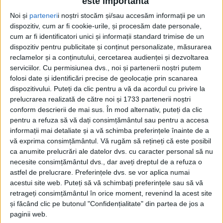
este importantă
Noi și
parteneri
i noștri stocăm și/sau accesăm informații pe un
Într-o intervenție telefonică la Radio Top, referitor
dispozitiv, cum ar fi cookie-urile, și procesăm date personale,
la parcursul Cetății în Liga a II-a, domnul Costache a
cum ar fi identificatori unici și informații standard trimise de un
declarat: ”Eu, din ce știu, au avut o ședință de
dispozitiv pentru publicitate și conținut personalizate, măsurarea
acționariat și se bazează pe un buget sigur, destul de
reclamelor și a conținutului, cercetarea audienței și dezvoltarea
serviciilor.
Cu permisiunea dvs., noi și partenerii noștri putem
frumos, au continuitate pe banca tehnică… Acum,
folosi date și identificări precise de geolocație prin scanarea
știți cum e, sînt jucători de Liga a III-a, jucători de
dispozitivului. Puteți da clic pentru a vă da acordul cu privire la
Liga a II-a, este clar că din echipa care a promovat
prelucrarea realizată de către noi și 1733 partenerii noștri
cam jumate nu vor mai continua la nivelul Ligii a II-a,
conform descrierii de mai sus. În mod alternativ, puteți da clic
pentru a refuza să vă dați consimțământul sau pentru a accesa
și n-aș putea să mă pronunț pînă nu văd cine vine la
informații mai detaliate și a vă schimba preferințele înainte de a
Cetatea Suceava, dar este cu totul și cu totul altceva,
vă exprima consimțământul.
Vă rugăm să rețineți că este posibil
este mult mai greu. Eu le doresc succes, dacă ar
ca anumite prelucrări ale datelor dvs. cu caracter personal să nu
intra în play-off ar fi o performanță extraordinară,
necesite consimțământul dvs., dar aveți dreptul de a refuza o
dar, sincer, nu cred, pentru că vedeți dumneavoastră
astfel de prelucrare. Preferințele dvs. se vor aplica numai
acestui site web. Puteți să vă schimbați preferințele sau să vă
ce echipe sînt la nivelul Ligii a II-a. Sînt deplasări
retrageți consimțământul în orice moment, revenind la acest site
foarte lungi, adversarii sînt mult mai de calibru, dar,
și făcând clic pe butonul "Confidențialitate" din partea de jos a
așa cum v-am mai spus, depinde și ce transferuri o
paginii web.