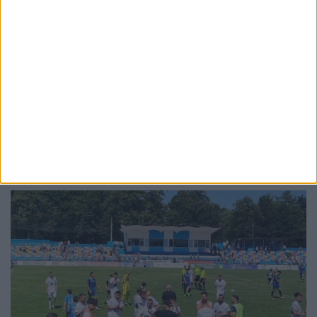
SPORT
Echipa universității sucevene, din nou
campioană europeană universitară la
handbal masculin. Jucătorul USV Botond
Balazs a fost desemnat handbalistul
Jocurilor Europene Universitare
2 AUGUST, 2026