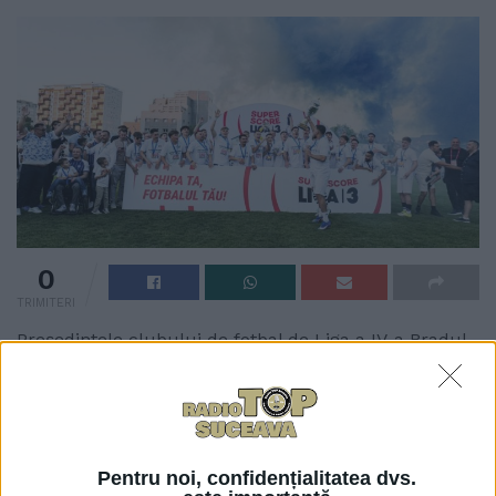
0
TRIMITERI
Președintele clubului de fotbal de Liga a IV-a Bradul
Putna, Manuel Costache, crede că nou promovata în
Liga a II-a, CSM Cetatea 1932 Suceava, nu va avea
șanse din prima la play-off, dar este convins că
echipa nu va avea probleme să se mențină în această
Pentru noi, confidențialitatea dvs.
ligă.