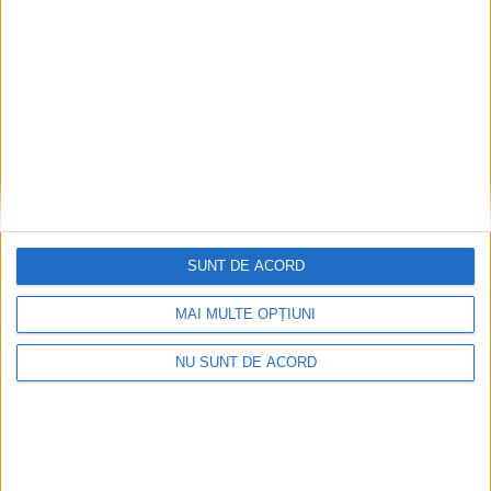
Copii, în centrul Sucevei, pentru a vedea
autospecialele, ambulanțele, echipamentele
și tehnica utilizată în misiunile desfășurate
pentru salvarea de vieți (Foto)
31 MAI, 2026
SUNT DE ACORD
MAI MULTE OPȚIUNI
NU SUNT DE ACORD
ŞTIRI