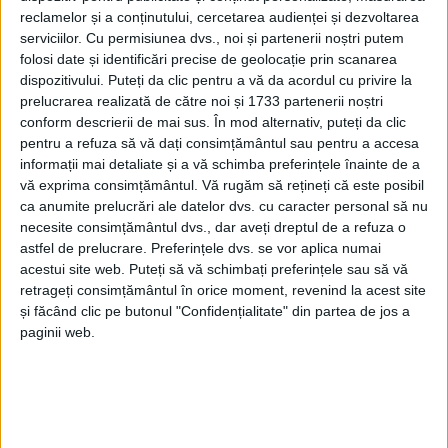
conducte şi branşamente la reţeaua de distribuţie de
reclamelor și a conținutului, cercetarea audienței și dezvoltarea
pe strada Mircea Damaschin. Acest lucru se va
serviciilor.
Cu permisiunea dvs., noi și partenerii noștri putem
întîmpla după ce s-a finalizat o investiţie de
folosi date și identificări precise de geolocație prin scanarea
aproximativ 175.000 de lei care a constat în
dispozitivului. Puteți da clic pentru a vă da acordul cu privire la
prelucrarea realizată de către noi și 1733 partenerii noștri
înlocuirea vechilor conducte şi branşamente de gaze
conform descrierii de mai sus. În mod alternativ, puteți da clic
naturale. Întreruperea va afecta abonaţii de pe
pentru a refuza să vă dați consimțământul sau pentru a accesa
străzile Mircea Damaschin, Celulozei, Şoimului,
informații mai detaliate și a vă schimba preferințele înainte de a
Baladei, Rarău, Călimani, Calea Burdujeni, Calea
vă exprima consimțământul.
Vă rugăm să rețineți că este posibil
ca anumite prelucrări ale datelor dvs. cu caracter personal să nu
Unirii, Amurgului şi Gheorghe Doja. Purtătorul de
necesite consimțământul dvs., dar aveți dreptul de a refuza o
cuvînt al companiei, Corneliu Zaiţ, a comunicat că
astfel de prelucrare. Preferințele dvs. se vor aplica numai
reluarea serviciului de distribuţie a gazelor naturale
acestui site web. Puteți să vă schimbați preferințele sau să vă
se va efectua tot mîine, treptat, începînd cu ora
retrageți consimțământul în orice moment, revenind la acest site
și făcând clic pe butonul "Confidențialitate" din partea de jos a
16.00. Consumatorii sînt sfătuiţi să închidă toate
paginii web.
focurile, iar după reluarea distribuţiei gazelor
naturale să supravegheze modul de ardere a
acestora timp de 30 minute. În cazul în care simt
miros specific de gaz, abonaţii companiei sînt rugaţi
să anunţe dispeceratul de urgenţă al E.ON Gaz