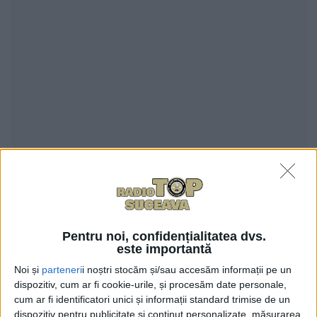
0
TRIMITERI
Compania E.ON Gaz Distribuţie a
Pentru noi, confidențialitatea dvs.
anunţat că, mîine, începînd cu ora 09.00, va opri
este importantă
temporar furnizarea gazelor naturale pe 10 străzi din
Noi și
parteneri
i noștri stocăm și/sau accesăm informații pe un
municipiul Suceava. Măsura va fi luată pentru
dispozitiv, cum ar fi cookie-urile, și procesăm date personale,
cum ar fi identificatori unici și informații standard trimise de un
executarea unor lucrări de racordare a noilor
dispozitiv pentru publicitate și conținut personalizate, măsurarea