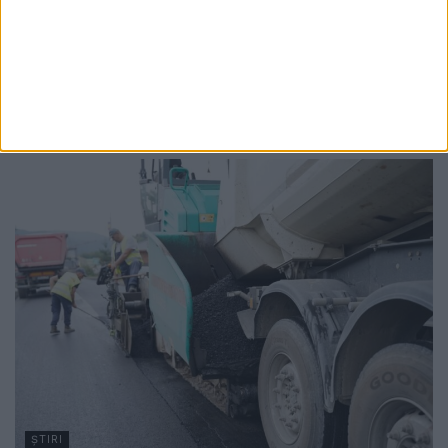
nu sînt suficienți pentru nevoile elevilor.
Adriana Nichitean: Județul Suceava e
campion la populație școlară, nevoile sînt
foarte multe, iar Ministerul e cel care
înființează aceste posturi
10 FEBRUARIE, 2026
ŞTIRI