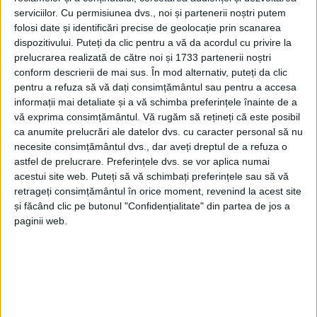
alegerilor de sîmbătă. Liderul interimar al
serviciilor.
Cu permisiunea dvs., noi și partenerii noștri putem
Organizaţiei PNL, Alexandru Băişanu, a declarat că
folosi date și identificări precise de geolocație prin scanarea
pentru cele 25 de posturi au fost depuse 36 de
dispozitivului. Puteți da clic pentru a vă da acordul cu privire la
candidaturi. El a spus că Biroul Permanent va fi
prelucrarea realizată de către noi și 1733 partenerii noștri
conform descrierii de mai sus. În mod alternativ, puteți da clic
compus din preşedinte, 7 vicepreşedinţi, 1 secretar, 1
pentru a refuza să vă dați consimțământul sau pentru a accesa
trezorier şi 15 membri. Pentru şefia filialei vor
informații mai detaliate și a vă schimba preferințele înainte de a
candida Alexandru Băişanu şi primarul comunei
vă exprima consimțământul.
Vă rugăm să rețineți că este posibil
Dumbrăveni, Ioan Pavăl. Alegerile de la PNL Suceava
ca anumite prelucrări ale datelor dvs. cu caracter personal să nu
necesite consimțământul dvs., dar aveți dreptul de a refuza o
vor avea loc sîmbătă, în Sala Mare a Casei de
astfel de prelucrare. Preferințele dvs. se vor aplica numai
Cultură. Scrutinul va fi supervizat de liderul PNL,
acestui site web. Puteți să vă schimbați preferințele sau să vă
Crin Antonescu. El va fi însoţit de primarul Bacăului,
retrageți consimțământul în orice moment, revenind la acest site
Romeo Stavarache, care îi va coordona campania
și făcând clic pe butonul "Confidențialitate" din partea de jos a
paginii web.
pentru prezidenţiale, de fostul ministru de Finanţe,
Varujan Vosganian, şi de secretarul general al PNL,
Dan Motreanu.