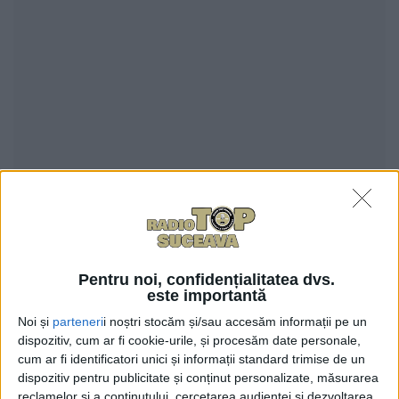
0
TRIMITERI
Pentru noi, confidențialitatea dvs.
este importantă
media/2009/07/baisanu-deget.jpg.JPG
Noi și
parteneri
i noștri stocăm și/sau accesăm informații pe un
dispozitiv, cum ar fi cookie-urile, și procesăm date personale,
Zeci de liberali suceveni vor să facă parte din viitorul
cum ar fi identificatori unici și informații standard trimise de un
dispozitiv pentru publicitate și conținut personalizate, măsurarea
Birou Permanent Judeţean al partidului în urma
reclamelor și a conținutului, cercetarea audienței și dezvoltarea