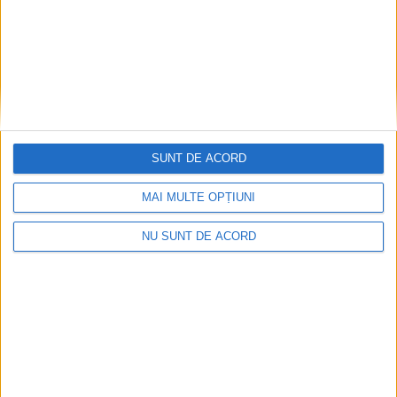
SUNT DE ACORD
MAI MULTE OPȚIUNI
NU SUNT DE ACORD
ŞTIRI
Fotbal feminin. Marcel Irimie, antrenor
CSU Suceava: O victorie cu Chindia
Tîrgoviște ”ne duce cu un pas spre Liga a II-
a”
13 MARTIE, 2026