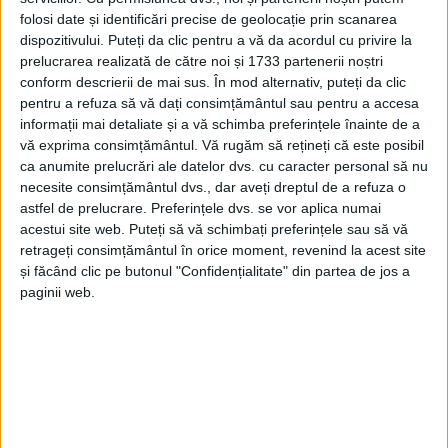
folosi date și identificări precise de geolocație prin scanarea
Fălticeniul 100.000 şi Vatra Dornei 50.000. La oraşe,
dispozitivului. Puteți da clic pentru a vă da acordul cu privire la
cele mai mari sume vor primi Frasinul-150.000 de lei,
prelucrarea realizată de către noi și 1733 partenerii noștri
Liteniul-aproape 116.000 şi Salcea-100.000. Din
conform descrierii de mai sus. În mod alternativ, puteți da clic
totalul de 98 de comune, doar 74 vor beneficia de noi
pentru a refuza să vă dați consimțământul sau pentru a accesa
informații mai detaliate și a vă schimba preferințele înainte de a
fonduri. De exemplu, la Cacica, Marginea, Straja şi
vă exprima consimțământul.
Vă rugăm să rețineți că este posibil
Vama vor ajunge cîte 100.000 de lei, în timp ce
ca anumite prelucrări ale datelor dvs. cu caracter personal să nu
comunei Botoşana, de unde este de loc preşedintele
necesite consimțământul dvs., dar aveți dreptul de a refuza o
PD-L al Consiliului Judeţean, Gheorghe Flutur, îi este
astfel de prelucrare. Preferințele dvs. se vor aplica numai
acestui site web. Puteți să vă schimbați preferințele sau să vă
alocată suma de 90.000 de lei.
retrageți consimțământul în orice moment, revenind la acest site
și făcând clic pe butonul "Confidențialitate" din partea de jos a
paginii web.
Articole
similare