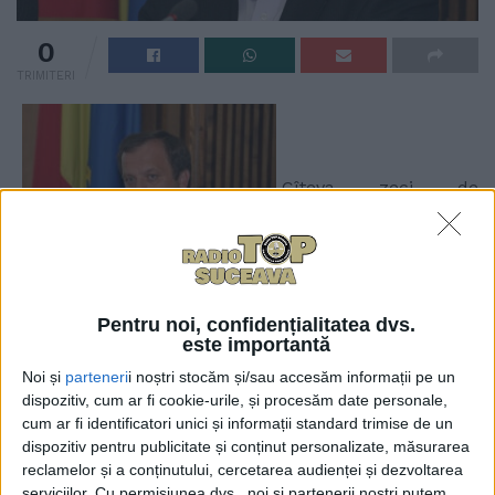
0
TRIMITERI
Cîteva zeci de
localităţi sucevene vor beneficia de suplimentări de
fonduri, după ce consilierii judeţeni au votat, astăzi,
Pentru noi, confidențialitatea dvs.
este importantă
rectificarea bugetului judeţean. Ei au aprobat
alocarea a 4,8 milioane de lei. Chiar dacă
Noi și
parteneri
i noștri stocăm și/sau accesăm informații pe un
dispozitiv, cum ar fi cookie-urile, și procesăm date personale,
deliberativul este dominat de PD-L, două municipii
cum ar fi identificatori unici și informații standard trimise de un
cu primari de la acest partid, şi anume Suceava şi
dispozitiv pentru publicitate și conținut personalizate, măsurarea
Rădăuţi, nu vor primi nici un ban. Dintre municipii,
reclamelor și a conținutului, cercetarea audienței și dezvoltarea
Cîmpulung Moldovenesc va primi 500.000 de lei,
serviciilor.
Cu permisiunea dvs., noi și partenerii noștri putem