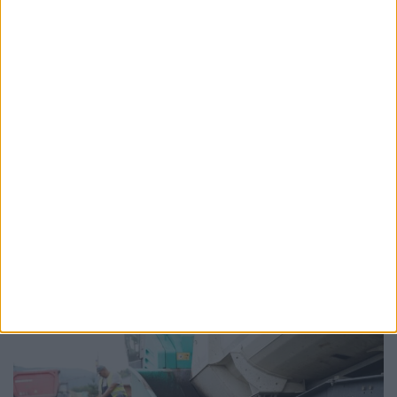
ŞTIRI
CJRAE Suceava are 181 de angajați, dar care
nu sînt suficienți pentru nevoile elevilor.
Adriana Nichitean: Județul Suceava e
campion la populație școlară, nevoile sînt
foarte multe, iar Ministerul e cel care
înființează aceste posturi
10 FEBRUARIE, 2026