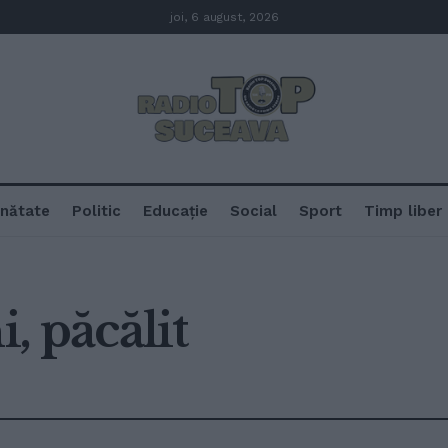
joi, 6 august, 2026
nătate
Politic
Educație
Social
Sport
Timp liber
i, păcălit