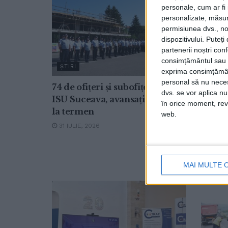
personale, cum ar fi i
personalizate, măsura
permisiunea dvs., noi
dispozitivului. Puteț
partenerii noștri con
consimțământul sau p
ŞTIRI
ŞTIRI
exprima consimțămâ
personal să nu necesi
74 de ofițeri și subofițeri de la
Copii,
dvs. se vor aplica n
ISU Suceava, avansați în grad,
pentru
în orice moment, reve
la termen
ambul
web.
tehnic
31 IULIE, 2026
desfăș
vieți (
31 MAI
MAI MULTE 