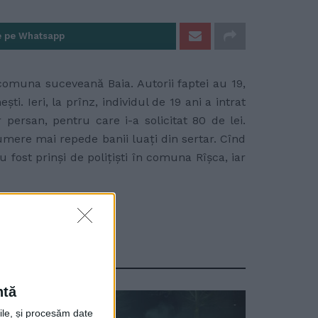
e pe Whatsapp
n comuna suceveană Baia. Autorii faptei au 19,
i. Ieri, la prînz, individul de 19 ani a intrat
 persan, pentru care i-a solicitat 80 de lei.
umere mai repede banii luaţi din sertar. Cînd
u fost prinşi de poliţişti în comuna Rîşca, iar
ntă
rile, și procesăm date