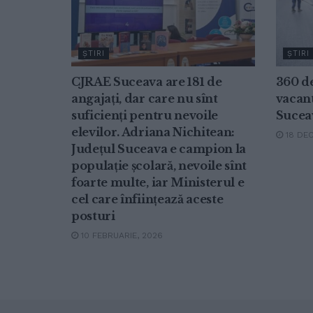
ŞTIRI
ŞTIRI
CJRAE Suceava are 181 de
360 d
angajați, dar care nu sînt
vacant
suficienți pentru nevoile
Sucea
elevilor. Adriana Nichitean:
18 DEC
Județul Suceava e campion la
populație școlară, nevoile sînt
foarte multe, iar Ministerul e
cel care înființează aceste
posturi
10 FEBRUARIE, 2026