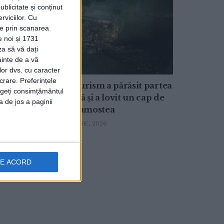
ublicitate și conținut
viciilor.
Cu
ție prin scanarea
e noi și 1731
za să vă dați
ainte de a vă
ŞTIRI
lor dvs. cu caracter
crare. Preferințele
rimie,
Un autoturism a părăsit partea
rageți consimțământul
O
carosabilă și a lovit un cap de
a de jos a paginii
oviște
pod, la Zamostea
Liga a
15 FEBRUARIE, 2026
DE ACORD