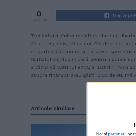
0
Trimite pe 
TRIMITERI
Trei indivizi sînt cercetaţi în stare de libe
44 şi, respectiv, 49 de ani. Doi dintre ei sîn
în curtea bătrînului şi i-a oferit spre vînz
Bărbatul s-a dus în casă pentru a aduce suma
a văzut că bătrînul ezită, a luat din mîna ace
asupra tînărului s-au găsit 1.500 de lei. Indivi
Articole
similare
Noi și
parteneri
i noș