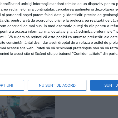
dentificatori unici și informații standard trimise de un dispozitiv pentru p
rea reclamelor și a conținutului, cercetarea audienței și dezvoltarea ser
 și partenerii noștri putem folosi date și identificări precise de geoloca
i da clic pentru a vă da acordul cu privire la prelucrarea realizată de cătr
form descrierii de mai sus. În mod alternativ, puteți da clic pentru a refu
entru a accesa informații mai detaliate și a vă schimba preferințele în
ŞTIRI
ntul.
Vă rugăm să rețineți că este posibil ca anumite prelucrări ale date
te consimțământul dvs., dar aveți dreptul de a refuza o astfel de prelu
 în centrul Sucevei,
Fotbal feminin. Marcel I
umai acestui site web. Puteți să vă schimbați preferințele sau să vă ret
 a vedea autospecialele,
antrenor CSU Suceava: 
nind la acest site și făcând clic pe butonul "Confidențialitate" din parte
anțele, echipamentele și
victorie cu Chindia Tîrg
a utilizată în misiunile
”ne duce cu un pas spre 
urate pentru salvarea de
II-a”
Foto)
13 MARTIE, 2026
, 2026
OPȚIUNI
NU SUNT DE ACORD
SUNT 