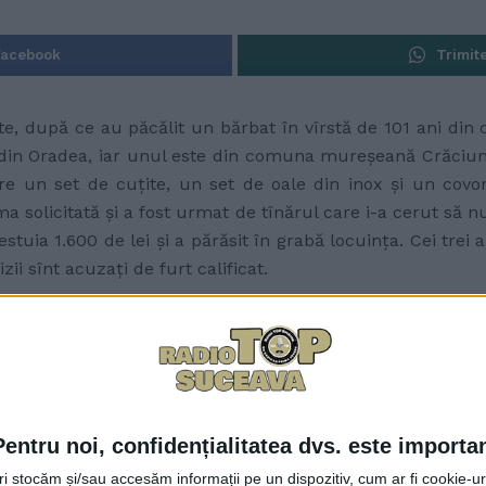
Facebook
Trimit
rtate, după ce au păcălit un bărbat în vîrstă de 101 ani di
t din Oradea, iar unul este din comuna mureşeană Crăciuneşt
are un set de cuţite, un set de oale din inox şi un covor
 solicitată şi a fost urmat de tînărul care i-a cerut să n
stuia 1.600 de lei şi a părăsit în grabă locuinţa. Cei trei a
zii sînt acuzaţi de furt calificat.
Pentru noi, confidențialitatea dvs. este importa
tri stocăm și/sau accesăm informații pe un dispozitiv, cum ar fi cookie-u