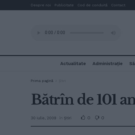
Despre noi
Publicitate
Cod de conduită
Contact
Actualitate
Administrație
Să
Prima pagină
Ştiri
Bătrîn de 101 an
0
0
30 iulie, 2009
în
Ştiri