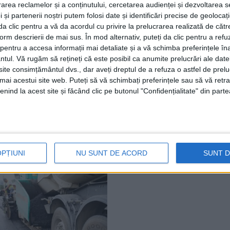
rea reclamelor și a conținutului, cercetarea audienței și dezvoltarea ser
 și partenerii noștri putem folosi date și identificări precise de geoloca
i da clic pentru a vă da acordul cu privire la prelucrarea realizată de cătr
form descrierii de mai sus. În mod alternativ, puteți da clic pentru a refu
ŞTIRI
entru a accesa informații mai detaliate și a vă schimba preferințele în
ntul.
Vă rugăm să rețineți că este posibil ca anumite prelucrări ale date
 în centrul Sucevei,
Fotbal feminin. Marcel I
te consimțământul dvs., dar aveți dreptul de a refuza o astfel de prelu
 a vedea autospecialele,
antrenor CSU Suceava: 
umai acestui site web. Puteți să vă schimbați preferințele sau să vă ret
anțele, echipamentele și
victorie cu Chindia Tîrg
nind la acest site și făcând clic pe butonul "Confidențialitate" din parte
a utilizată în misiunile
”ne duce cu un pas spre 
urate pentru salvarea de
II-a”
Foto)
13 MARTIE, 2026
, 2026
OPȚIUNI
NU SUNT DE ACORD
SUNT 