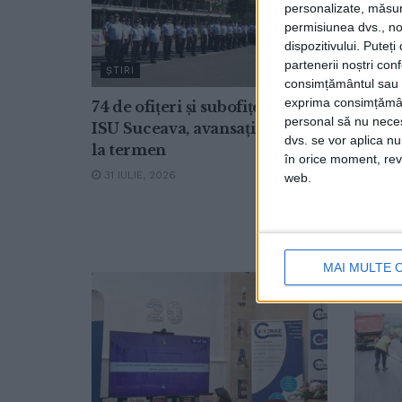
personalizate, măsura
permisiunea dvs., noi
dispozitivului. Puteț
partenerii noștri con
ŞTIRI
ŞTIRI
consimțământul sau p
exprima consimțămâ
74 de ofițeri și subofițeri de la
Copii,
personal să nu necesi
ISU Suceava, avansați în grad,
pentru
dvs. se vor aplica n
la termen
ambul
în orice moment, reve
tehnic
31 IULIE, 2026
web.
desfăș
vieți (
31 MAI
MAI MULTE 