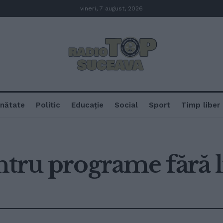
vineri, 7 august, 2026
nătate
Politic
Educație
Social
Sport
Timp liber
ntru programe fără l