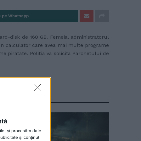
e pe Whatsapp
 hard-disk de 160 GB. Femeia, administratorul
 un calculator care avea mai multe programe
e piratate. Poliţia va solicita Parchetului de
ntă
rile, și procesăm date
ublicitate și conținut