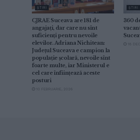
ŞTIRI
ŞTIRI
CJRAE Suceava are 181 de
360 d
angajați, dar care nu sînt
vacant
suficienți pentru nevoile
Sucea
elevilor. Adriana Nichitean:
18 DEC
Județul Suceava e campion la
populație școlară, nevoile sînt
foarte multe, iar Ministerul e
cel care înființează aceste
posturi
10 FEBRUARIE, 2026