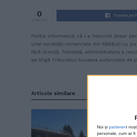
0
Trimite pe 
TRIMITERI
Poliţia informează că i-a întocmit dosar pen
unei societăţi comerciale din Rădăuţi cu p
fără licenţă. Totodată, administratora a recu
pe lîngă Tribunalul Suceava autorizaţie de p
Articole
similare
Noi și
parteneri
i noș
personale, cum ar fi i