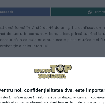
Facebook
Trimit
al unei femei în vîrstă de 46 de ani şi i-a confiscat un
unct de lucru în comuna Arbore, a fost prinsă lucrînd la
noscut că-n calculator erau stocate piese muzicale şi film
ercheziţie a calculatorului.
Pentru noi, confidențialitatea dvs. este importa
tri stocăm și/sau accesăm informații pe un dispozitiv, cum ar fi cookie-u
dentificatori unici și informații standard trimise de un dispozitiv pentru p