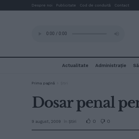
Despre noi
Publicitate
Cod de conduită
Contact
Actualitate
Administrație
Să
Prima pagină
Ştiri
Dosar penal pe
0
0
9 august, 2009
în
Ştiri