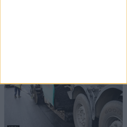
nu sînt suficienți pentru nevoile elevilor.
Adriana Nichitean: Județul Suceava e
campion la populație școlară, nevoile sînt
foarte multe, iar Ministerul e cel care
înființează aceste posturi
10 FEBRUARIE, 2026