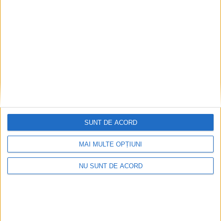
Fotbal feminin. Marcel Irimie, antrenor
CSU Suceava: O victorie cu Chindia
Tîrgoviște ”ne duce cu un pas spre Liga a II-
a”
13 MARTIE, 2026
SUNT DE ACORD
MAI MULTE OPȚIUNI
NU SUNT DE ACORD
ŞTIRI