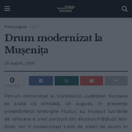
Prima pagină
Ştiri
Drum modernizat la
Muşeniţa
30 august, 2009
0
TRIMITERI
Într-un comunicat al Consiliului Judeţean Suceava
se arată că sîmbătă, 29 august, în prezenţa
preşedintelui Gheorghe Flutur, au început lucrările
de refacere a unei porţiuni din drumul Frătăuţii Noi-
Siret. Vor fi modernizaţi 1.450 de metri de drum în