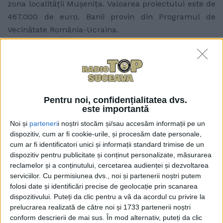
zona localităţii Muşeniţa. Valoarea proiectului este de
467.000 de euro. Banii provin din Programul de
Vecinătate România-Ucraina.
Articole
similare
Pentru noi, confidențialitatea dvs.
este importantă
Noi și
parteneri
i noștri stocăm și/sau accesăm informații pe un
dispozitiv, cum ar fi cookie-urile, și procesăm date personale,
cum ar fi identificatori unici și informații standard trimise de un
dispozitiv pentru publicitate și conținut personalizate, măsurarea
reclamelor și a conținutului, cercetarea audienței și dezvoltarea
serviciilor.
Cu permisiunea dvs., noi și partenerii noștri putem
folosi date și identificări precise de geolocație prin scanarea
dispozitivului. Puteți da clic pentru a vă da acordul cu privire la
prelucrarea realizată de către noi și 1733 partenerii noștri
conform descrierii de mai sus. În mod alternativ, puteți da clic