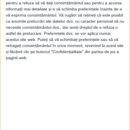
pentru a refuza să vă dați consimțământul sau pentru a accesa
informații mai detaliate și a vă schimba preferințele înainte de a
ŞTIRI
vă exprima consimțământul.
Vă rugăm să rețineți că este posibil
74 de ofițeri și subofițeri de la ISU Suceava,
ca anumite prelucrări ale datelor dvs. cu caracter personal să nu
avansați în grad, la termen
necesite consimțământul dvs., dar aveți dreptul de a refuza o
astfel de prelucrare. Preferințele dvs. se vor aplica numai
31 IULIE, 2026
acestui site web. Puteți să vă schimbați preferințele sau să vă
retrageți consimțământul în orice moment, revenind la acest site
și făcând clic pe butonul "Confidențialitate" din partea de jos a
paginii web.
ŞTIRI