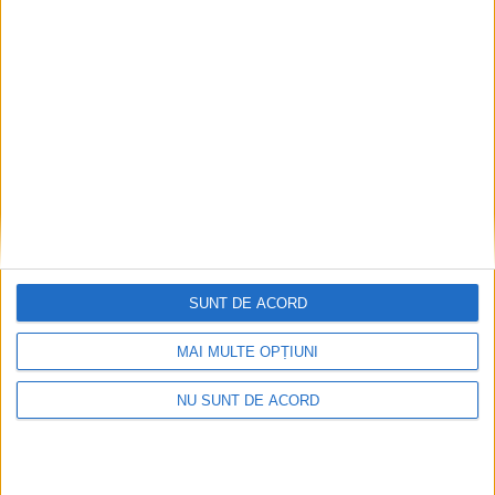
ŞTIRI
Fotbal feminin. Marcel Irimie, antrenor
CSU Suceava: O victorie cu Chindia
Tîrgoviște ”ne duce cu un pas spre Liga a II-
a”
13 MARTIE, 2026
SUNT DE ACORD
MAI MULTE OPȚIUNI
NU SUNT DE ACORD