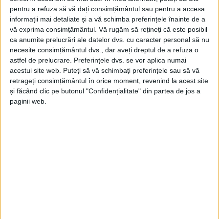
pentru a refuza să vă dați consimțământul sau pentru a accesa
informații mai detaliate și a vă schimba preferințele înainte de a
vă exprima consimțământul.
Vă rugăm să rețineți că este posibil
ca anumite prelucrări ale datelor dvs. cu caracter personal să nu
ŞTIRI
necesite consimțământul dvs., dar aveți dreptul de a refuza o
74 de ofițeri și subofițeri de la ISU Suceava,
astfel de prelucrare. Preferințele dvs. se vor aplica numai
acestui site web. Puteți să vă schimbați preferințele sau să vă
avansați în grad, la termen
retrageți consimțământul în orice moment, revenind la acest site
31 IULIE, 2026
și făcând clic pe butonul "Confidențialitate" din partea de jos a
paginii web.