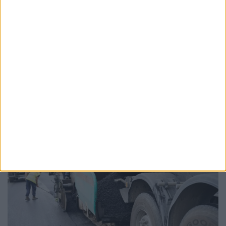
ŞTIRI
CJRAE Suceava are 181 de angajați, dar care
nu sînt suficienți pentru nevoile elevilor.
Adriana Nichitean: Județul Suceava e
campion la populație școlară, nevoile sînt
foarte multe, iar Ministerul e cel care
înființează aceste posturi
10 FEBRUARIE, 2026