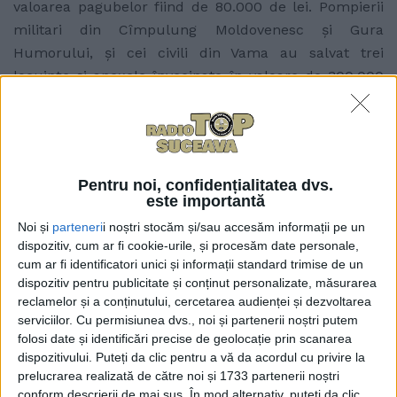
valoarea pagubelor fiind de 80.000 de lei. Pompierii
militari din Cîmpulung Moldovenesc şi Gura
Humorului, şi cei civili din Vama au salvat trei
locuinţe şi anexele învecinate în valoare de 300.000
de lei.
Articole
similare
Pentru noi, confidențialitatea dvs.
este importantă
Noi și
parteneri
i noștri stocăm și/sau accesăm informații pe un
dispozitiv, cum ar fi cookie-urile, și procesăm date personale,
cum ar fi identificatori unici și informații standard trimise de un
dispozitiv pentru publicitate și conținut personalizate, măsurarea
reclamelor și a conținutului, cercetarea audienței și dezvoltarea
serviciilor.
Cu permisiunea dvs., noi și partenerii noștri putem
folosi date și identificări precise de geolocație prin scanarea
dispozitivului. Puteți da clic pentru a vă da acordul cu privire la
prelucrarea realizată de către noi și 1733 partenerii noștri
conform descrierii de mai sus. În mod alternativ, puteți da clic