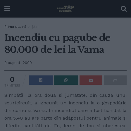
Prima pagină
Ştiri
Incendiu cu pagube de
80.000 de lei la Vama
9 august, 2009
0
TRIMITERI
Sîmbătă, la ora două şi jumătate, din cauza unui
scurtcircuit, a izbcunit un incendiu la o gospodărie
din comuna Vama. În incendiul care a fost lichidat la
ora 5.40 au ars parte din adăpostul pentru animale şi
diferite cantităţi de fîn, lemn de foc şi cherestea,